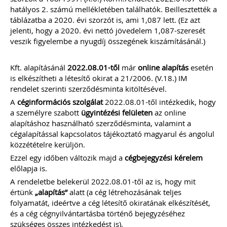
hatályos 2. számú mellékletében találhatók. Beillesztették a
táblázatba a 2020. évi szorzót is, ami 1,087 lett. (Ez azt
jelenti, hogy a 2020. évi nettó jövedelem 1,087-szeresét
veszik figyelembe a nyugdíj összegének kiszámításánál.)
Kft. alapításánál
2022.08.01-től
már
online
alapítás
esetén
is elkészítheti a létesítő okirat a 21/2006. (V.18.) IM
rendelet szerinti szerződésminta kitöltésével.
A
céginformációs
szolgálat
2022.08.01-től intézkedik, hogy
a személyre szabott
ügyintézési
felületen
az online
alapításhoz használható szerződésminta, valamint a
cégalapítással kapcsolatos tájékoztató magyarul és angolul
közzétételre kerüljön.
Ezzel egy időben változik majd a
cégbejegyzési
kérelem
előlapja is.
A rendeletbe belekerül 2022.08.01-től az is, hogy mit
értünk
„alapítás”
alatt (a cég létrehozásának teljes
folyamatát, ideértve a cég létesítő okiratának elkészítését,
és a cég cégnyilvántartásba történő bejegyzéséhez
szükséges összes intézkedést is).