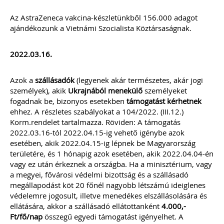
Az AstraZeneca vakcina-készletünkből 156.000 adagot
ajándékozunk a Vietnámi Szocialista Köztársaságnak.
2022.03.16.
Azok a
szállásadók
(legyenek akár természetes, akár jogi
személyek), akik
Ukrajnából menekülő
személyeket
fogadnak be, bizonyos esetekben
támogatást kérhetnek
ehhez. A részletes szabályokat a 104/2022. (III.12.)
Korm.rendelet tartalmazza. Röviden: A támogatás
2022.03.16-tól 2022.04.15-ig vehető igénybe azok
esetében, akik 2022.04.15-ig lépnek be Magyarország
területére, és 1 hónapig azok esetében, akik 2022.04.04-én
vagy ez után érkeznek a országba. Ha a minisztérium, vagy
a megyei, fővárosi védelmi bizottság és a szállásadó
megállapodást köt 20 főnél nagyobb létszámú ideiglenes
védelemre jogosult, illetve menedékes elszállásolására és
ellátására, akkor a szállásadó ellátottanként
4.000,-
Ft/fő/nap
összegű egyedi támogatást igényelhet. A