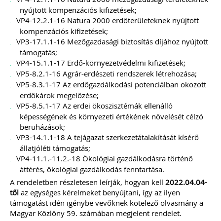
nyújtott kompenzációs kifizetések;
VP4-12.2.1-16 Natura 2000 erdőterületeknek nyújtott
kompenzációs kifizetések;
VP3-17.1.1-16 Mezőgazdasági biztosítás díjához nyújtott
támogatás;
VP4-15.1.1-17 Erdő-környezetvédelmi kifizetések;
VP5-8.2.1-16 Agrár-erdészeti rendszerek létrehozása;
VP5-8.3.1-17 Az erdőgazdálkodási potenciálban okozott
erdőkárok megelőzése;
VP5-8.5.1-17 Az erdei ökoszisztémák ellenálló
képességének és környezeti értékének növelését célzó
beruházások;
VP3-14.1.1-18 A tejágazat szerkezetátalakítását kísérő
állatjóléti támogatás;
VP4-11.1.-11.2.-18 Ökológiai gazdálkodásra történő
áttérés, ökológiai gazdálkodás fenntartása.
A rendeletben részletesen leírják, hogyan kell
2022.04.04-
től
az egységes kérelmeket benyújtani, így az ilyen
támogatást idén igénybe vevőknek kötelező olvasmány a
Magyar Közlöny 59. számában megjelent rendelet.