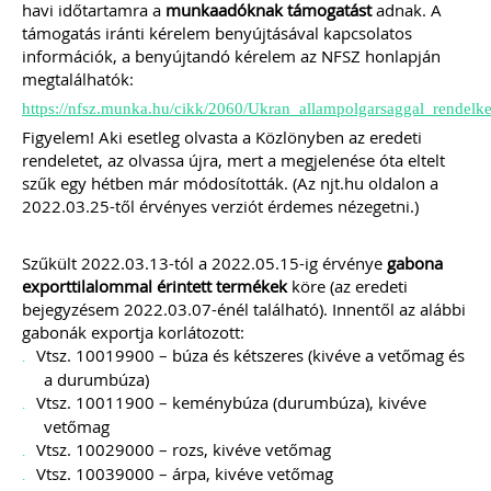
havi időtartamra a
munkaadóknak
támogatást
adnak. A
támogatás iránti kérelem benyújtásával kapcsolatos
információk, a benyújtandó kérelem az NFSZ honlapján
megtalálhatók:
https://nfsz.munka.hu/cikk/2060/Ukran_allampolgarsaggal_rendel
Figyelem! Aki esetleg olvasta a Közlönyben az eredeti
rendeletet, az olvassa újra, mert a megjelenése óta eltelt
szűk egy hétben már módosították. (Az njt.hu oldalon a
2022.03.25-től érvényes verziót érdemes nézegetni.)
Szűkült 2022.03.13-tól a 2022.05.15-ig érvénye
gabona
exporttilalommal érintett termékek
köre (az eredeti
bejegyzésem 2022.03.07-énél található). Innentől az alábbi
gabonák exportja korlátozott:
Vtsz. 10019900 – búza és kétszeres (kivéve a vetőmag és
a durumbúza)
Vtsz. 10011900 – keménybúza (durumbúza), kivéve
vetőmag
Vtsz. 10029000 – rozs, kivéve vetőmag
Vtsz. 10039000 – árpa, kivéve vetőmag