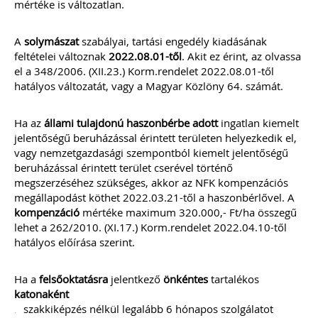
mértéke is változatlan.
A
solymászat
szabályai, tartási engedély kiadásának
feltételei változnak
2022.08.01-től
. Akit ez érint, az olvassa
el a 348/2006. (XII.23.) Korm.rendelet 2022.08.01-től
hatályos változatát, vagy a Magyar Közlöny 64. számát.
Ha az
állami tulajdonú haszonbérbe adott
ingatlan kiemelt
jelentőségű beruházással érintett területen helyezkedik el,
vagy nemzetgazdasági szempontból kiemelt jelentőségű
beruházással érintett terület cserével történő
megszerzéséhez szükséges, akkor az NFK kompenzációs
megállapodást köthet 2022.03.21-től a haszonbérlővel. A
kompenzáció
mértéke maximum 320.000,- Ft/ha összegű
lehet a 262/2010. (XI.17.) Korm.rendelet 2022.04.10-től
hatályos előírása szerint.
Ha a
felsőoktatásra
jelentkező
önkéntes
tartalékos
katonaként
szakkiképzés nélkül legalább 6 hónapos szolgálatot