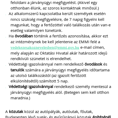
feloldani a járványügyi megfigyelést. (Akivel egy
otthonban élünk, az szoros kontaktnak minősül.)
Az alkalomszerű kapcsolatba került személyek esetén
nincs szükség megfigyelésre, de 7 napig figyelni kell
magunkat, hogy a fertőzöttel való találkozás után van-e
esetleg valamilyen tünetünk.
Ha
óvodában
történik a fertőzés azonosítása, akkor ezt
az intézménynek be kell jelentenie az EMMI felé a
e-mail címen,
vedekezesakoznevelesben@emmi.gov.hu
mely alapján az Oktatási Hivatal akár határozott idejű
rendkívüli szünetet is elrendelhet.
Védettségi igazolvánnyal nem rendelkező
óvodások
és
tanulók
számára a járványügyi megfigyelés időtartama
az utolsó találkozástól (az igazolt fertőzött
elkülönítésétől) számított 5 nap.
Védettségi igazolvánnyal
rendelkező személy mentesül a
járványügyi megfigyelés alól. (Betegen sem kell otthon
maradnia.)
A
közutak
közül az autópályák, autóutak, főutak,
Budapesten lévő sugár- és gyűrűirányú közutak
építésénél