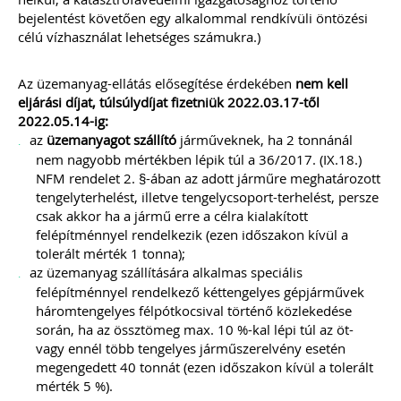
bejelentést követően egy alkalommal rendkívüli öntözési
célú vízhasználat lehetséges számukra.)
Az üzemanyag-ellátás elősegítése érdekében
nem kell
eljárási díjat, túlsúlydíjat fizetniük 2022.03.17-től
2022.05.14-ig:
az
üzemanyagot
szállító
járműveknek, ha 2 tonnánál
nem nagyobb mértékben lépik túl a 36/2017. (IX.18.)
NFM rendelet 2. §-ában az adott járműre meghatározott
tengelyterhelést, illetve tengelycsoport-terhelést, persze
csak akkor ha a jármű erre a célra kialakított
felépítménnyel rendelkezik (ezen időszakon kívül a
tolerált mérték 1 tonna);
az üzemanyag szállítására alkalmas speciális
felépítménnyel rendelkező kéttengelyes gépjárművek
háromtengelyes félpótkocsival történő közlekedése
során, ha az össztömeg max. 10 %-kal lépi túl az öt-
vagy ennél több tengelyes járműszerelvény esetén
megengedett 40 tonnát (ezen időszakon kívül a tolerált
mérték 5 %).