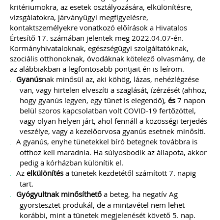
ehhez az érintett személynek milyen
kritériumokra, az esetek osztályozására, elkülönítésre,
feltételeknek kell eleget tennie, illetve
vizsgálatokra, járványügyi megfigyelésre,
[…]
kontaktszemélyekre vonatkozó előírások a Hivatalos
Továbbolvasom »
Értesítő 17. számában jelentek meg 2022.04.07-én.
Kormányhivataloknak, egészségügyi szolgáltatóknak,
szociális otthonoknak, óvodáknak kötelező olvasmány, de
Még több szakmai cikk »
az alábbiakban a legfontosabb pontjait én is leírom.
Gyanús
nak minősül az, aki köhög, lázas, nehézlégzése
van, vagy hirtelen elveszíti a szaglását, ízérzését (ahhoz,
hogy gyanús legyen, egy tünet is elegendő),
és
7 napon
belül szoros kapcsolatban volt COVID-19 fertőzöttel,
vagy olyan helyen járt, ahol fennáll a közösségi terjedés
veszélye, vagy a kezelőorvosa gyanús esetnek minősíti.
A gyanús, enyhe tünetekkel bíró betegnek továbbra is
otthoz kell maradnia. Ha súlyosbodik az állapota, akkor
pedig a kórházban különítik el.
Az
elkülönítés
a tünetek kezdetétől számított 7. napig
tart.
Gyógyultnak minősíthető
a beteg, ha negatív Ag
gyorstesztet produkál, de a mintavétel nem lehet
korábbi, mint a tünetek megjelenését követő 5. nap.