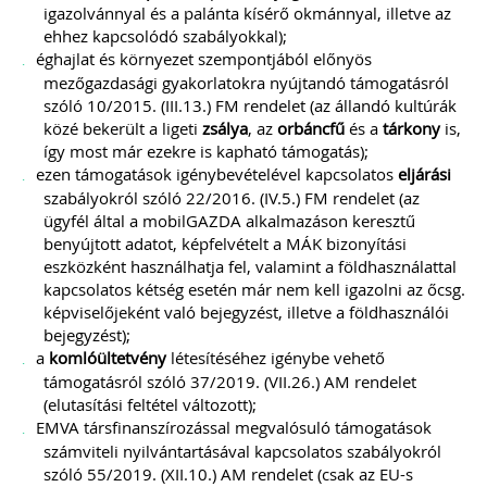
igazolvánnyal és a palánta kísérő okmánnyal, illetve az
ehhez kapcsolódó szabályokkal);
éghajlat és környezet szempontjából előnyös
mezőgazdasági gyakorlatokra nyújtandó támogatásról
szóló 10/2015. (III.13.) FM rendelet (az állandó kultúrák
közé bekerült a ligeti
zsálya
, az
orbáncfű
és a
tárkony
is,
így most már ezekre is kapható támogatás);
ezen támogatások igénybevételével kapcsolatos
eljárási
szabályokról szóló 22/2016. (IV.5.) FM rendelet (az
ügyfél által a mobilGAZDA alkalmazáson keresztű
benyújtott adatot, képfelvételt a MÁK bizonyítási
eszközként használhatja fel, valamint a földhasználattal
kapcsolatos kétség esetén már nem kell igazolni az őcsg.
képviselőjeként való bejegyzést, illetve a földhasználói
bejegyzést);
a
komlóültetvény
létesítéséhez igénybe vehető
támogatásról szóló 37/2019. (VII.26.) AM rendelet
(elutasítási feltétel változott);
EMVA társfinanszírozással megvalósuló támogatások
számviteli nyilvántartásával kapcsolatos szabályokról
szóló 55/2019. (XII.10.) AM rendelet (csak az EU-s