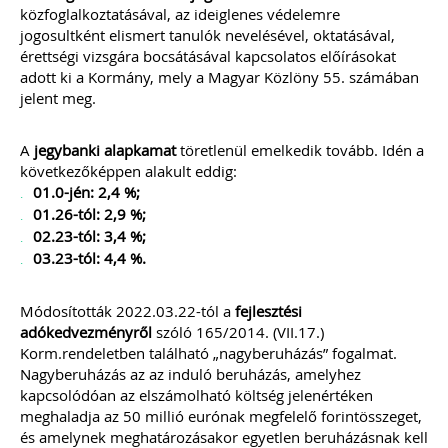
közfoglalkoztatásával, az ideiglenes védelemre
jogosultként elismert tanulók nevelésével, oktatásával,
érettségi vizsgára bocsátásával kapcsolatos előírásokat
adott ki a Kormány, mely a Magyar Közlöny 55. számában
jelent meg.
A
jegybanki alapkamat
töretlenül emelkedik tovább. Idén a
következőképpen alakult eddig:
01.0-jén: 2,4 %;
01.26-tól: 2,9 %;
02.23-tól: 3,4 %;
03.23-tól: 4,4 %.
Módosították 2022.03.22-tól a
fejlesztési
adókedvezményről
szóló 165/2014. (VII.17.)
Korm.rendeletben található „nagyberuházás” fogalmat.
Nagyberuházás az az induló beruházás, amelyhez
kapcsolódóan az elszámolható költség jelenértéken
meghaladja az 50 millió eurónak megfelelő forintösszeget,
és amelynek meghatározásakor egyetlen beruházásnak kell