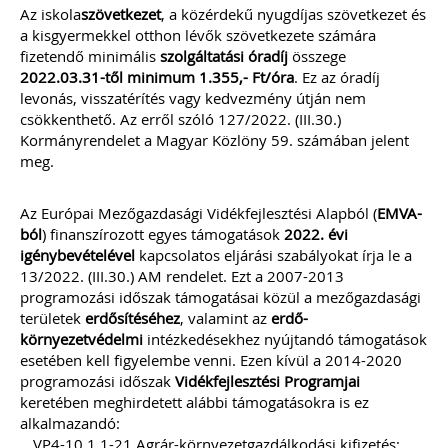
Az iskola
szövetkezet
, a közérdekű nyugdíjas szövetkezet és
a kisgyermekkel otthon lévők szövetkezete számára
fizetendő minimális
szolgáltatási óradíj
összege
2022.03.31-től
minimum
1.355,- Ft/óra
. Ez az óradíj
levonás, visszatérítés vagy kedvezmény útján nem
csökkenthető. Az erről szóló 127/2022. (III.30.)
Kormányrendelet a Magyar Közlöny 59. számában jelent
meg.
Az Európai Mezőgazdasági Vidékfejlesztési Alapból (
EMVA-
ból
) finanszírozott egyes támogatások
2022. évi
igénybevételével
kapcsolatos eljárási szabályokat írja le a
13/2022. (III.30.) AM rendelet. Ezt a 2007-2013
programozási időszak támogatásai közül a mezőgazdasági
területek
erdősítéséhez
, valamint az
erdő-
környezetvédelmi
intézkedésekhez nyújtandó támogatások
esetében kell figyelembe venni. Ezen kívül a 2014-2020
programozási időszak
Vidékfejlesztési Programjai
keretében meghirdetett alábbi támogatásokra is ez
alkalmazandó:
VP4-10.1.1-21 Agrár-környezetgazdálkodási kifizetés;