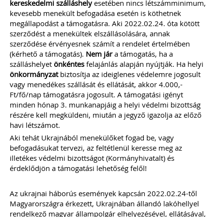
kereskedelmi szálláshely
esetében nincs létszámminimum,
kevesebb menekült befogadása esetén is köthetnek
megállapodást a támogatásra. Aki 2022.02.24. óta kötött
szerződést a menekültek elszállásolására, annak
szerződése érvényesnek számít a rendelet értelmében
(kérhető a támogatás).
Nem jár
a támogatás, ha a
szálláshelyet
önkéntes
felajánlás alapján nyújtják. Ha helyi
önkormányzat
biztosítja az ideiglenes védelemre jogosult
vagy menedékes szállását és ellátását, akkor 4.000,-
Ft/fő/nap támogatásra jogosult. A támogatási igényt
minden hónap 3. munkanapjáig a helyi védelmi bizottság
részére kell megküldeni, miután a jegyző igazolja az előző
havi létszámot.
Aki tehát Ukrajnából menekülőket fogad be, vagy
befogadásukat tervezi, az feltétlenül keresse meg az
illetékes védelmi bizottságot (Kormányhivatalt) és
érdeklődjön a támogatási lehetőség felől!
Az ukrajnai háborús események kapcsán 2022.02.24-től
Magyarországra érkezett, Ukrajnában állandó lakóhellyel
rendelkező magyar állampolgár elhelyezésével, ellátásával,