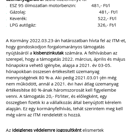
ESZ 95 ólmozatlan motorbenzin: 481,- Ft/l
Gázolaj: 481,- Ft/l
Keverék: 522,- Ft/l
LPG autógáz: 326,- Ft/l
A Kormány 2022.03.23-án határozatban hívta fel az ITM-et,
hogy gondoskodjon forgalomarányos támogatás
nyújtásáról a
kisbenzinkutak
számára. A felhívásban az
szerepel, hogy a támogatás 2022. március, április és május
hónapokra vehető igénybe, alapja a 2021. év 03-05.
hónapokban összesen értékesített üzemanyag
mennyiségének 80 %-a. Aki pedig 2021.03.01-jén még
nem működött, annál a 2021. évi havi átlag üzemanyag
értékesítése 80 %-ának háromszorosát kell figyelembe
venni. A támogatás 20,- Ft/liter, és előlegként, egy
összegben fizetik ki a vállalkozás által benyújtott kérelem
alapján. Ez egy kormányfelhívás, tehát szerintem meg kell
még várni az ITM rendeletét is hozzá.
Az
ideiglenes védelemre jogosultként
elismertek