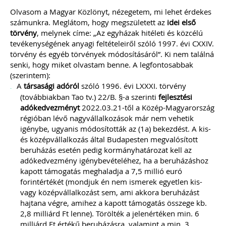
Olvasom a Magyar Közlönyt, nézegetem, mi lehet érdekes
számunkra. Meglátom, hogy megszületett az
idei első
törvény
, melynek címe: „Az egyházak hitéleti és közcélú
tevékenységének anyagi feltételeiről szóló 1997. évi CXXIV.
törvény és egyéb törvények módosításáról”. Ki nem találná
senki, hogy miket olvastam benne. A legfontosabbak
(szerintem):
A
társasági adóról
szóló 1996. évi LXXXI. törvény
(továbbiakban Tao tv.) 22/B. §-a szerinti
fejlesztési
adókedvezményt
2022.03.21-től a Közép-Magyarország
régióban lévő nagyvállalkozások már nem vehetik
igénybe, ugyanis módosították az (1a) bekezdést. A kis-
és középvállalkozás által Budapesten megvalósított
beruházás esetén pedig kormányhatározat kell az
adókedvezmény igénybevételéhez, ha a beruházáshoz
kapott támogatás meghaladja a 7,5 millió euró
forintértékét (mondjuk én nem ismerek egyetlen kis-
vagy középvállalkozást sem, ami akkora beruházást
hajtana végre, amihez a kapott támogatás összege kb.
2,8 milliárd Ft lenne). Törölték a jelenértéken min. 6
milliárd Ft értékű beruházásra, valamint a min. 3