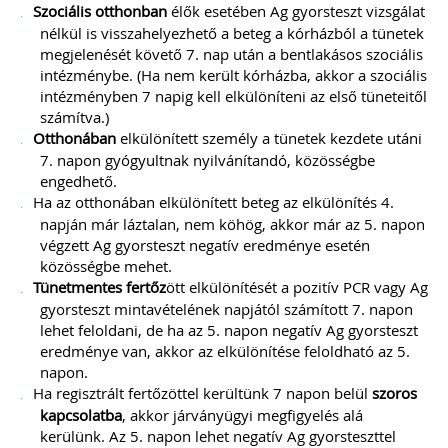
Szociális otthonban
élők esetében Ag gyorsteszt vizsgálat
nélkül is visszahelyezhető a beteg a kórházból a tünetek
megjelenését követő 7. nap után a bentlakásos szociális
intézménybe. (Ha nem került kórházba, akkor a szociális
intézményben 7 napig kell elkülöníteni az első tüneteitől
számítva.)
Otthonában
elkülönített személy a tünetek kezdete utáni
7. napon gyógyultnak nyilvánítandó, közösségbe
engedhető.
Ha az otthonában elkülönített beteg az elkülönítés 4.
napján már láztalan, nem köhög, akkor már az 5. napon
végzett Ag gyorsteszt negatív eredménye esetén
közösségbe mehet.
Tünetmentes fertőz
ött elkülönítését a pozitív PCR vagy Ag
gyorsteszt mintavételének napjától számított 7. napon
lehet feloldani, de ha az 5. napon negatív Ag gyorsteszt
eredménye van, akkor az elkülönítése feloldható az 5.
napon.
Ha regisztrált fertőzöttel kerültünk 7 napon belül
szoros
kapcsolatba
, akkor járványügyi megfigyelés alá
kerülünk. Az 5. napon lehet negatív Ag gyorsteszttel