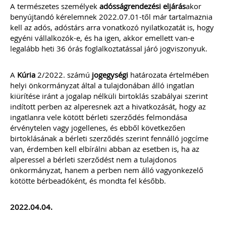
A természetes személyek
adósságrendezési eljárás
akor
benyújtandó kérelemnek 2022.07.01-től már tartalmaznia
kell az adós, adóstárs arra vonatkozó nyilatkozatát is, hogy
egyéni vállalkozók-e, és ha igen, akkor emellett van-e
legalább heti 36 órás foglalkoztatással járó jogviszonyuk.
A
Kúria
2/2022. számú
jogegységi
határozata értelmében
helyi önkormányzat által a tulajdonában álló ingatlan
kiürítése iránt a jogalap nélküli birtoklás szabályai szerint
indított perben az alperesnek azt a hivatkozását, hogy az
ingatlanra vele kötött bérleti szerződés felmondása
érvénytelen vagy jogellenes, és ebből következően
birtoklásának a bérleti szerződés szerint fennálló jogcíme
van, érdemben kell elbírálni abban az esetben is, ha az
alperessel a bérleti szerződést nem a tulajdonos
önkormányzat, hanem a perben nem álló vagyonkezelő
kötötte bérbeadóként, és mondta fel később.
2022.04.04.