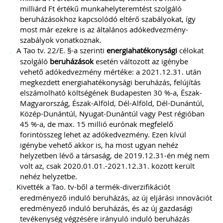
milliárd Ft értékű munkahelyteremtést szolgáló
beruházásokhoz kapcsolódó eltérő szabályokat, így
most már ezekre is az általános adókedvezmény-
szabályok vonatkoznak.
A Tao tv. 22/E. §-a szerinti
energiahatékonysági
célokat
szolgáló
beruházások
esetén változott az igénybe
vehető adókedvezmény mértéke: a 2021.12.31. után
megkezdett energiahatékonysági beruházás, felújítás
elszámolható költségének Budapesten 30 %-a, Észak-
Magyarország, Észak-Alföld, Dél-Alföld, Dél-Dunántúl,
Közép-Dunántúl, Nyugat-Dunántúl vagy Pest régióban
45 %-a, de max. 15 millió eurónak megfelelő
forintösszeg lehet az adókedvezmény. Ezen kívül
igénybe vehető akkor is, ha most ugyan nehéz
helyzetben lévő a társaság, de 2019.12.31-én még nem
volt az, csak 2020.01.01.-2021.12.31. között került
nehéz helyzetbe.
Kivették a Tao. tv-ből a termék-diverzifikációt
eredményező induló beruházás, az új eljárási innovációt
eredményező induló beruházás, és az új gazdasági
tevékenység végzésére irányuló induló beruházás