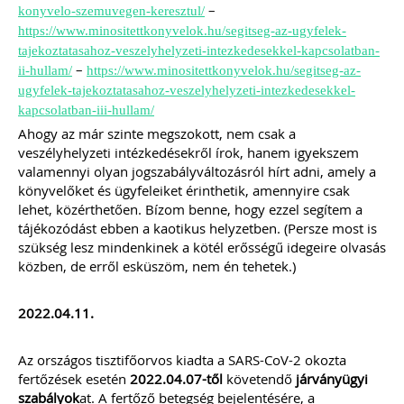
–
konyvelo-szemuvegen-keresztul/
https://www.minositettkonyvelok.hu/segitseg-az-ugyfelek-
2026-08-04
tajekoztatasahoz-veszelyhelyzeti-intezkedesekkel-kapcsolatban-
Külföldi gazdálkodó
–
ii-hullam/
https://www.minositettkonyvelok.hu/segitseg-az-
magyarországi
ugyfelek-tajekoztatasahoz-veszelyhelyzeti-intezkedesekkel-
kapcsolatban-iii-hullam/
vásárokon történő
Ahogy az már szinte megszokott, nem csak a
veszélyhelyzeti intézkedésekről írok, hanem igyekszem
részvételének
valamennyi olyan jogszabályváltozásról hírt adni, amely a
könyvelőket és ügyfeleiket érinthetik, amennyire csak
adózási kérdései
lehet, közérthetően. Bízom benne, hogy ezzel segítem a
tájékozódást ebben a kaotikus helyzetben. (Persze most is
A vásárokon és a piacokon
folytatott kereskedelmi
szükség lesz mindenkinek a kötél erősségű idegeire olvasás
tevékenységek egyik kiemelt
közben, de erről esküszöm, nem én tehetek.)
időszaka a nyári szezon, amikor
szabadtéren is megrendezésre
kerülhetnek a különféle – gyakran
2022.04.11.
tematikus – vásárok. Írásunk
fókuszába azt az esetkört helyezzük,
amikor egy külföldi termelő,
Az országos tisztifőorvos kiadta a SARS-CoV-2 okozta
gazdálkodó szeretné áruját belföldön
fertőzések esetén
2022.04.07-től
követendő
járványügyi
értékesíteni. Megvizsgáljuk, hogy
szabályok
at. A fertőző betegség bejelentésére, a