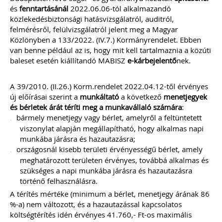
és
fenntartásánál
2022.06.06-tól alkalmazandó
közlekedésbiztonsági hatásvizsgálatról, auditról,
felmérésről, felülvizsgálatról jelent meg a Magyar
Közlönyben a 133/2022. (IV.7.) Kormányrendelet. Ebben
van benne például az is, hogy mit kell tartalmaznia a közúti
baleset esetén kiállítandó MABISZ
e-kárbejelentő
nek.
A 39/2010. (II.26.) Korm.rendelet 2022.04.12-től érvényes
új előírásai szerint a
munkáltató
a következő
menetjegyek
és bérletek árát téríti meg a munkavállaló számára
:
bármely menetjegy vagy bérlet, amelyről a feltüntetett
viszonylat alapján megállapítható, hogy alkalmas napi
munkába járásra és hazautazásra;
országosnál kisebb területi érvényességű bérlet, amely
meghatározott területen érvényes, továbbá alkalmas és
szükséges a napi munkába járásra és hazautazásra
történő felhasználásra.
A térítés mértéke (minimum a bérlet, menetjegy árának 86
%-a) nem változott, és a hazautazással kapcsolatos
költségtérítés idén érvényes 41.760,- Ft-os maximális