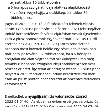
teljesít, akkor 16 többletpontra;
a 6 hónapos szolgálati ideje alatt -az alapkiképzést
követően- végrehajtja a szakkiképzést, akkor 32
többletpontra
jogosult 2022.09.01-től a felsőoktatási felvételi eljárás
során. Ezt a plusz pontszámot először a 2023 februárjában
induló keresztféléves felvételi eljárásban veszik figyelembe.
Ezek a plusz pontszámok egyébként már 2021.09.07-től
szerepelnek a 423/2012. (XII.29.) Korm.rendeletben,
azonban most kivettek belőle egy részt: a továbbiakban
már nem jár további 32 többletpont, ha a 6 hónapos
szolgálati idő alatt végrehajtott szakkiképzés után még
további 6 hónapos szolgálati idejű szakkiképzésen vesz
részt az érintett. Így tehát az eddig összesen 60 plusz pont
helyett a 2023 februárjában induló keresztfélévtől már
csak 48 plusz pontot lehet szerezni az önkéntes tartalékos
katonaságért.
Emelkedtek a
nyugdíjszámítás valorizációs szorzói
2022.01.01-től. Az ebben az évben érvényes valorizációs
szorzók a 168/1997. (X.6.) Korm.rendelet 2022.04.07-től