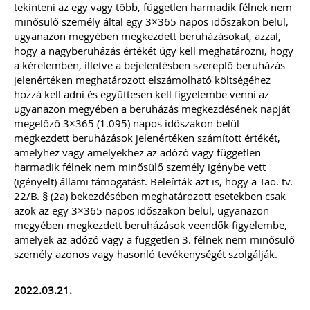
tekinteni az egy vagy több, független harmadik félnek nem
minősülő személy által egy 3×365 napos időszakon belül,
ugyanazon megyében megkezdett beruházásokat, azzal,
hogy a nagyberuházás értékét úgy kell meghatározni, hogy
a kérelemben, illetve a bejelentésben szereplő beruházás
jelenértéken meghatározott elszámolható költségéhez
hozzá kell adni és együttesen kell figyelembe venni az
ugyanazon megyében a beruházás megkezdésének napját
megelőző 3×365 (1.095) napos időszakon belül
megkezdett beruházások jelenértéken számított értékét,
amelyhez vagy amelyekhez az adózó vagy független
harmadik félnek nem minősülő személy igénybe vett
(igényelt) állami támogatást. Beleírták azt is, hogy a Tao. tv.
22/B. § (2a) bekezdésében meghatározott esetekben csak
azok az egy 3×365 napos időszakon belül, ugyanazon
megyében megkezdett beruházások veendők figyelembe,
amelyek az adózó vagy a független 3. félnek nem minősülő
személy azonos vagy hasonló tevékenységét szolgálják.
2022.03.21.