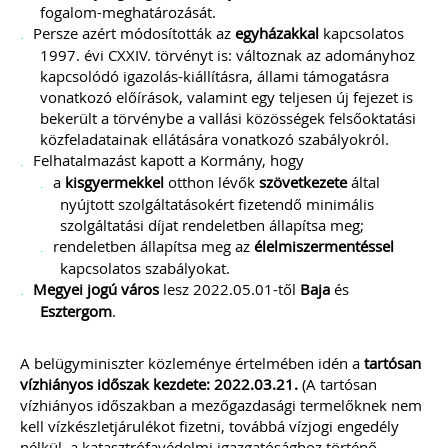
fogalom-meghatározását.
Persze azért módosították az
egyházakkal
kapcsolatos
1997. évi CXXIV. törvényt is: változnak az adományhoz
kapcsolódó igazolás-kiállításra, állami támogatásra
vonatkozó előírások, valamint egy teljesen új fejezet is
bekerült a törvénybe a vallási közösségek felsőoktatási
közfeladatainak ellátására vonatkozó szabályokról.
Felhatalmazást kapott a Kormány, hogy
a
kisgyermekkel
otthon lévők
szövetkezete
által
nyújtott szolgáltatásokért fizetendő minimális
szolgáltatási díjat rendeletben állapítsa meg;
rendeletben állapítsa meg az
élelmiszermentéssel
kapcsolatos szabályokat.
Megyei jogú város
lesz 2022.05.01-től
Baja
és
Esztergom
.
A belügyminiszter közleménye értelmében idén a
tartósan
vízhiányos időszak kezdete: 2022.03.21.
(A tartósan
vízhiányos időszakban a mezőgazdasági termelőknek nem
kell vízkészletjárulékot fizetni, továbbá vízjogi engedély
nélkül, a katasztrófavédelmi igazgatósághoz történő