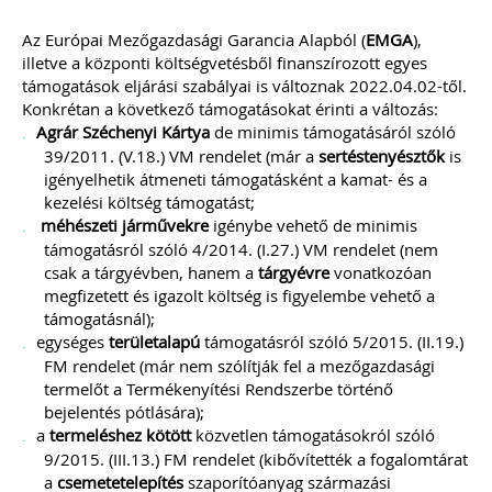
Az Európai Mezőgazdasági Garancia Alapból (
EMGA
),
illetve a központi költségvetésből finanszírozott egyes
támogatások eljárási szabályai is változnak 2022.04.02-től.
Konkrétan a következő támogatásokat érinti a változás:
Agrár Széchenyi Kártya
de minimis támogatásáról szóló
39/2011. (V.18.) VM rendelet (már a
sertéstenyésztők
is
igényelhetik átmeneti támogatásként a kamat- és a
kezelési költség támogatást;
méhészeti
járművekre
igénybe vehető de minimis
támogatásról szóló 4/2014. (I.27.) VM rendelet (nem
csak a tárgyévben, hanem a
tárgyévre
vonatkozóan
megfizetett és igazolt költség is figyelembe vehető a
támogatásnál);
egységes
területalapú
támogatásról szóló 5/2015. (II.19.)
FM rendelet (már nem szólítják fel a mezőgazdasági
termelőt a Termékenyítési Rendszerbe történő
bejelentés pótlására);
a
termeléshez kötött
közvetlen támogatásokról szóló
9/2015. (III.13.) FM rendelet (kibővítették a fogalomtárat
a
csemetetelepítés
szaporítóanyag származási