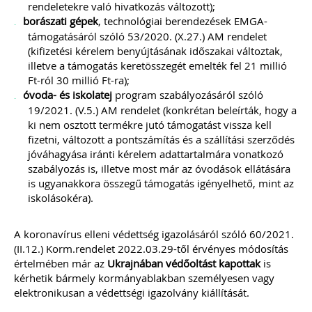
rendeletekre való hivatkozás változott);
borászati gépek
, technológiai berendezések EMGA-
támogatásáról szóló 53/2020. (X.27.) AM rendelet
(kifizetési kérelem benyújtásának időszakai változtak,
illetve a támogatás keretösszegét emelték fel 21 millió
Ft-ról 30 millió Ft-ra);
óvoda- és iskolatej
program szabályozásáról szóló
19/2021. (V.5.) AM rendelet (konkrétan beleírták, hogy a
ki nem osztott termékre jutó támogatást vissza kell
fizetni, változott a pontszámítás és a szállítási szerződés
jóváhagyása iránti kérelem adattartalmára vonatkozó
szabályozás is, illetve most már az óvodások ellátására
is ugyanakkora összegű támogatás igényelhető, mint az
iskolásokéra).
A koronavírus elleni védettség igazolásáról szóló 60/2021.
(II.12.) Korm.rendelet 2022.03.29-től érvényes módosítás
értelmében már az
Ukrajnában
védőoltást
kapottak
is
kérhetik bármely kormányablakban személyesen vagy
elektronikusan a védettségi igazolvány kiállítását.