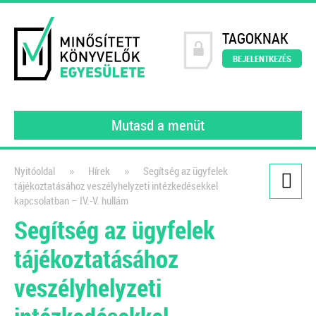
TAGOKNAK
BEJELENTKEZÉS
Mutasd a menüt
»
»
Nyitóoldal
Hírek
Segítség az ügyfelek
tájékoztatásához veszélyhelyzeti intézkedésekkel
Kiadványaink
kapcsolatban – IV.-V. hullám
Segítség az ügyfelek
Könyvelői szerződésminta
tájékoztatásához
A szerződés, amely tökéletesen
védi a könyvelők érdekeit!
veszélyhelyzeti
2021
Dr. Vámosi-Nagy Szabolcs
adószakértő