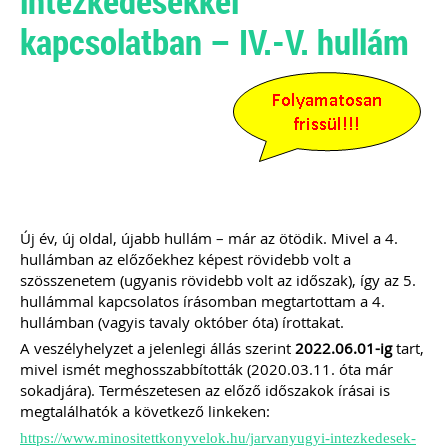
intézkedésekkel
ajánlásával került kidolgozásra ez az
kapcsolatban – IV.-V. hullám
életszerű, mindenre kiterjedő és
könnyen értelmezhető
szerződésminta, mely megalapozza a
bizalmat a könyvelő és ügyfele között.
Kiadványunk kizárólag online
formában elérhető!
TAGJAINK INGYENESEN LETÖLTHETIK -
A letöltések menüpont alatt!
Ár: 9.900 Ft
Új év, új oldal, újabb hullám – már az ötödik. Mivel a 4.
Tagoknak: ingyenes!
hullámban az előzőekhez képest rövidebb volt a
szösszenetem (ugyanis rövidebb volt az időszak), így az 5.
MEGRENDELEM
hullámmal kapcsolatos írásomban megtartottam a 4.
hullámban (vagyis tavaly október óta) írottakat.
A veszélyhelyzet a jelenlegi állás szerint
2022.06.01-ig
tart,
Még több szakmai kiadvány »
mivel ismét meghosszabbították (2020.03.11. óta már
sokadjára). Természetesen az előző időszakok írásai is
megtalálhatók a következő linkeken:
Szakmai sarok
https://www.minositettkonyvelok.hu/jarvanyugyi-intezkedesek-