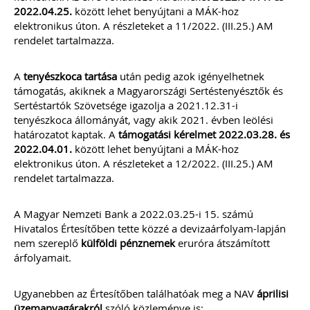
2022.04.25.
között lehet benyújtani a MÁK-hoz
elektronikus úton. A részleteket a 11/2022. (III.25.) AM
rendelet tartalmazza.
A
tenyészkoca tartása
után pedig azok igényelhetnek
támogatás, akiknek a Magyarországi Sertéstenyésztők és
Sertéstartók Szövetsége igazolja a 2021.12.31-i
tenyészkoca állományát, vagy akik 2021. évben leölési
határozatot kaptak. A
támogatási
kérelmet
2022.03.28. és
2022.04.01.
között lehet benyújtani a MÁK-hoz
elektronikus úton. A részleteket a 12/2022. (III.25.) AM
rendelet tartalmazza.
A Magyar Nemzeti Bank a 2022.03.25-i 15. számú
Hivatalos Értesítőben tette közzé a devizaárfolyam-lapján
nem szereplő
külföldi pénznemek
eruróra átszámított
árfolyamait.
Ugyanebben az Értesítőben találhatóak meg a NAV
áprilisi
üzemanyagárakról
szóló közleménye is: