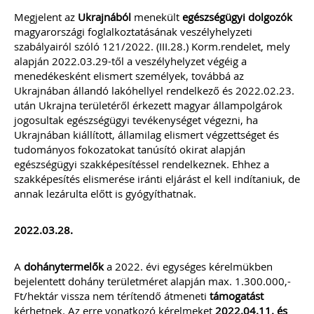
Megjelent az
Ukrajnából
menekült
egészségügyi dolgozók
magyarországi foglalkoztatásának veszélyhelyzeti
szabályairól szóló 121/2022. (III.28.) Korm.rendelet, mely
alapján 2022.03.29-től a veszélyhelyzet végéig a
menedékesként elismert személyek, továbbá az
Ukrajnában állandó lakóhellyel rendelkező és 2022.02.23.
után Ukrajna területéről érkezett magyar állampolgárok
jogosultak egészségügyi tevékenységet végezni, ha
Ukrajnában kiállított, államilag elismert végzettséget és
tudományos fokozatokat tanúsító okirat alapján
egészségügyi szakképesítéssel rendelkeznek. Ehhez a
szakképesítés elismerése iránti eljárást el kell indítaniuk, de
annak lezárulta előtt is gyógyíthatnak.
2022.03.28.
A
dohánytermelők
a 2022. évi egységes kérelmükben
bejelentett dohány területméret alapján max. 1.300.000,-
Ft/hektár vissza nem térítendő átmeneti
támogatást
kérhetnek. Az erre vonatkozó kérelmeket
2022.04.11. és