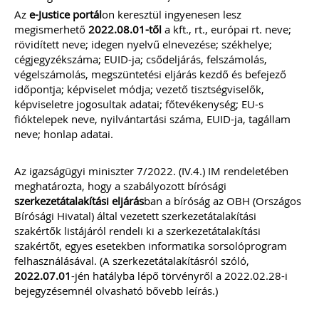
Az
e-Justice portál
on keresztül ingyenesen lesz
megismerhető
2022.08.01-től
a kft., rt., európai rt. neve;
rövidített neve; idegen nyelvű elnevezése; székhelye;
cégjegyzékszáma; EUID-ja; csődeljárás, felszámolás,
végelszámolás, megszüntetési eljárás kezdő és befejező
időpontja; képviselet módja; vezető tisztségviselők,
képviseletre jogosultak adatai; főtevékenység; EU-s
fióktelepek neve, nyilvántartási száma, EUID-ja, tagállam
neve; honlap adatai.
Az igazságügyi miniszter 7/2022. (IV.4.) IM rendeletében
meghatározta, hogy a szabályozott bírósági
szerkezetátalakítási eljárás
ban a bíróság az OBH (Országos
Bírósági Hivatal) által vezetett szerkezetátalakítási
szakértők listájáról rendeli ki a szerkezetátalakítási
szakértőt, egyes esetekben informatika sorsolóprogram
felhasználásával. (A szerkezetátalakításról szóló,
2022.07.01
-jén hatályba lépő törvényről a 2022.02.28-i
bejegyzésemnél olvasható bővebb leírás.)