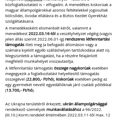
közfoglalkoztatást is – elfogadni. A menedékes kiskorúak a
magyar állampolgárokkal azonos feltételekkel jogosultak
bölcsődei, óvodai ellátásra és a Biztos Kezdet Gyerekház
szolgáltatásaira.
A menedékesként elismerését kérőt, valamint a
menedékest
2022.03.16-tól
a veszélyhelyzet végéig (vagyis
jelen állás szerint 2022.06.01-ig)
rendszeres létfenntartási
támogatás
illeti meg (a befogadó állomáson vagy a
számára kijelölt egyéb szálláshelyen tartózkodása alatt is).
Megszüntetik a támogatást, ha a részére felajánlott
megfelelő munkahelyet visszautasítja.
A létfenntartási támogatás
összege
nagykorúak
esetében
megegyezik a foglalkoztatást helyettesítő támogatás
összegével (
22.800,- Ft/hó
),
kiskorúak
esetében pedig az
egy gyermeket nevelő egyedállóknak járó családi pótlékkal
(
13.700,- Ft/hó
).
Az Ukrajna területéről érkezett,
ukrán
állampolgársággal
rendelkező személyek
munkavállalásához
a 96/2022.
(III.10.) Korm.rendelet értelmében 2022.03.11-től max. 12