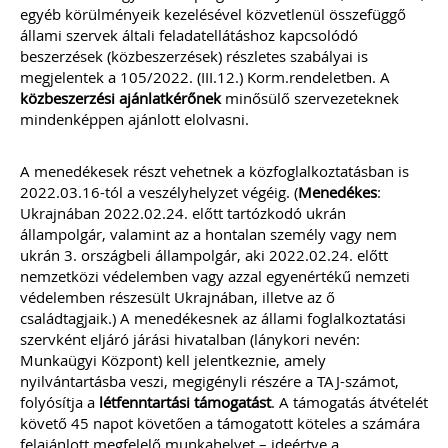
egyéb körülményeik kezelésével közvetlenül összefüggő
állami szervek általi feladatellátáshoz kapcsolódó
beszerzések (közbeszerzések) részletes szabályai is
megjelentek a 105/2022. (III.12.) Korm.rendeletben. A
közbeszerzési ajánlatkérőnek
minősülő szervezeteknek
mindenképpen ajánlott elolvasni.
A menedékesek részt vehetnek a közfoglalkoztatásban is
2022.03.16-tól a veszélyhelyzet végéig. (
Menedékes
:
Ukrajnában 2022.02.24. előtt tartózkodó ukrán
állampolgár, valamint az a hontalan személy vagy nem
ukrán 3. országbeli állampolgár, aki 2022.02.24. előtt
nemzetközi védelemben vagy azzal egyenértékű nemzeti
védelemben részesült Ukrajnában, illetve az ő
családtagjaik.) A menedékesnek az állami foglalkoztatási
szervként eljáró járási hivatalban (lánykori nevén:
Munkaügyi Központ) kell jelentkeznie, amely
nyilvántartásba veszi, megigényli részére a TAJ-számot,
folyósítja a
létfenntartási támogatást
. A támogatás átvételét
követő 45 napot követően a támogatott köteles a számára
felajánlott
megfelelő
munkahelyet – ideértve a