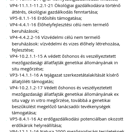
VP4-11.1.1-11.2.1-21 Ökológiai gazdálkodásra történő
áttérés, ökológiai gazdálkodás fenntartása;
VP5-8.1.1-16 Erdősítés támogatása;
VP4-4.4.1-16 Élőhelyfejlesztési célú nem termelő
beruházások;
VP4-4.4.2.2-16 Vízvédelmi célú nem termelő
beruházások: vízvédelmi és vizes élőhely létrehozása,
fejlesztése;
VP4-10.2.1.1-15 A védett őshonos és veszélyeztetett
mezőgazdasági állatfajták genetikai állományának in
situ megőrzése;
VP3-14.1.1-16 A tejágazat szerkezetátalakítását kísérő
állatjóléti támogatás;
VP4-10.2.1.2-17 Védett őshonos és veszélyeztetett
mezőgazdasági állatfajták genetikai állományának ex
situ vagy in vitro megőrzése, továbbá a genetikai
beszűkülést megelőző tanácsadói tevékenységek
támogatása;
VP5-8.4.1-16 Az erdőgazdálkodási potenciálban okozott
erdőkárok helyreállítása;
VP4-12.1.1-16 Natura 2000 mezőgazdasági területeknek