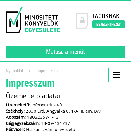
TAGOKNAK
BEJELENTKEZÉS
Mutasd a menüt
»
Nyitóoldal
Impresszum
Impresszum
Kiadványaink
Könyvelői szerződésminta
Üzemeltető adatai
A szerződés, amely tökéletesen
Üzemeltető:
Infonet-Plus Kft.
Székhely:
2030 Érd, Angyalka u. 1/A. II. em. B/7.
védi a könyvelők érdekeit!
Adószám:
18032358-1-13
2021
Cégjegyzékszám:
13-09-131737
Képviseli:
Harkai István, ügyvezető
Dr. Vámosi-Nagy Szabolcs
adószakértő