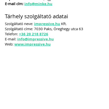
E-mail cím:
info@minke.hu
ajánlásával került kidolgozásra ez az
életszerű, mindenre kiterjedő és
könnyen értelmezhető
Tárhely szolgáltató adatai
szerződésminta, mely megalapozza a
bizalmat a könyvelő és ügyfele között.
Szolgáltató neve:
impressive.hu
Kft.
Szolgáltató címe: 7030 Paks, Öreghegy utca 63
Kiadványunk kizárólag online
Telefon:
+36 20 218 8726
formában elérhető!
E-mail:
info@impressive.hu
TAGJAINK INGYENESEN LETÖLTHETIK -
Web:
www.impressive.hu
A letöltések menüpont alatt!
Ár: 9.900 Ft
Tagoknak: ingyenes!
MEGRENDELEM
Még több szakmai kiadvány »
Szakmai sarok