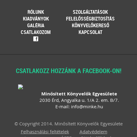
RÓLUNK
SZOLGÁLTATÁSOK
KIADVÁNYOK
FELELŐSSÉGBIZTOSÍTÁS
GALÉRIA
KÖNYVELŐKERESŐ
CSATLAKOZOM
KAPCSOLAT
f
CSATLAKOZZ HOZZÁNK A FACEBOOK-ON!
Minősített Könyvelők Egyesülete
2030 Érd, Angyalka u. 1/A 2. em. B/7.
E-mail:
info
@
minke
.
hu
© Copyright 2014. Minősített Könyvelők Egyesülete
Felhasználási feltételek
Adatvédelem