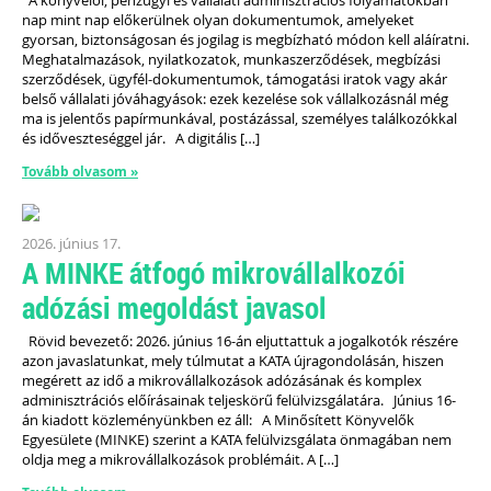
nap mint nap előkerülnek olyan dokumentumok, amelyeket
gyorsan, biztonságosan és jogilag is megbízható módon kell aláíratni.
Meghatalmazások, nyilatkozatok, munkaszerződések, megbízási
szerződések, ügyfél-dokumentumok, támogatási iratok vagy akár
belső vállalati jóváhagyások: ezek kezelése sok vállalkozásnál még
ma is jelentős papírmunkával, postázással, személyes találkozókkal
és időveszteséggel jár. A digitális […]
Tovább olvasom »
2026. június 17.
A MINKE átfogó mikrovállalkozói
adózási megoldást javasol
Rövid bevezető: 2026. június 16-án eljuttattuk a jogalkotók részére
azon javaslatunkat, mely túlmutat a KATA újragondolásán, hiszen
megérett az idő a mikrovállalkozások adózásának és komplex
adminisztrációs előírásainak teljeskörű felülvizsgálatára. Június 16-
án kiadott közleményünkben ez áll: A Minősített Könyvelők
Egyesülete (MINKE) szerint a KATA felülvizsgálata önmagában nem
oldja meg a mikrovállalkozások problémáit. A […]