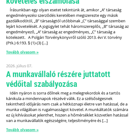
követelés elszámolása
Írásunkban egy olyan esetet tekintünk át, amikor „A” társaság
engedményezési szerződés keretében megszerezte egy másik
gazdálkodótól, „B” társaságtól utóbbinak „C” társasággal szemben
lejárt követelését. A jogügylet tehát háromszereplős, „B” társaság az
engedményező, „A” társaság az engedményes, „C” társaság a
kötelezett. A Polgári Törvénykönyvről szóló 2013. évi V. törvény
(Ptk.) 6:193. § (1)-(3) […]
Tovább olvasom »
2026. július 07.
A munkavállaló részére juttatott
védőital szabályozása
Idén nyáron is sorra dőlnek meg a melegrekordok és a tartós
kánikula a mindennapok részévé válik. Ez a szélsőségesnek
tekinthető időjárás nem csak a hétköznapi életre van hatással, de a
munka világában is rugalmasságot követel. A munkáltatók számára
ez új kihívásokat jelenthet, hiszen a hőmérséklet közvetlen hatással
van a munkavállalók egészségére, teljesítményére és […]
Tovább olvasom »