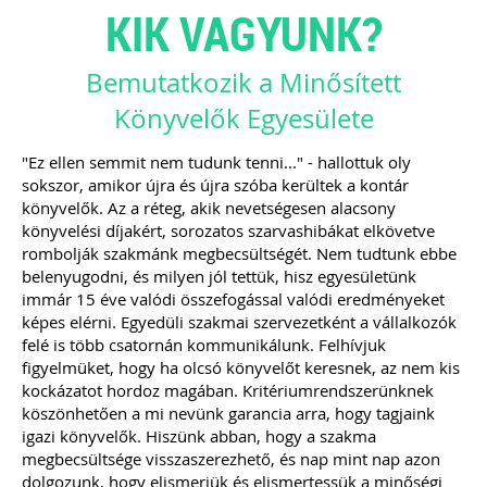
KIK VAGYUNK?
Bemutatkozik a Minősített
Könyvelők Egyesülete
"Ez ellen semmit nem tudunk tenni..." - hallottuk oly
sokszor, amikor újra és újra szóba kerültek a kontár
könyvelők. Az a réteg, akik nevetségesen alacsony
könyvelési díjakért, sorozatos szarvashibákat elkövetve
rombolják szakmánk megbecsültségét. Nem tudtunk ebbe
belenyugodni, és milyen jól tettük, hisz egyesületünk
immár 15 éve valódi összefogással valódi eredményeket
képes elérni. Egyedüli szakmai szervezetként a vállalkozók
felé is több csatornán kommunikálunk. Felhívjuk
figyelmüket, hogy ha olcsó könyvelőt keresnek, az nem kis
kockázatot hordoz magában. Kritériumrendszerünknek
köszönhetően a mi nevünk garancia arra, hogy tagjaink
igazi könyvelők. Hiszünk abban, hogy a szakma
megbecsültsége visszaszerezhető, és nap mint nap azon
dolgozunk, hogy elismerjük és elismertessük a minőségi