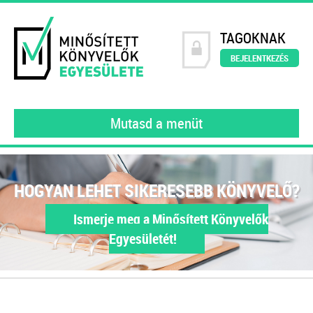
TAGOKNAK
BEJELENTKEZÉS
Mutasd a menüt
HOGYAN LEHET SIKERESEBB KÖNYVELŐ?
Ismerje meg a Minősített Könyvelők
Egyesületét!