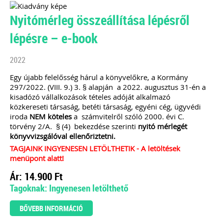
Nyitómérleg összeállítása lépésről
lépésre – e-book
2022
Egy újabb felelősség hárul a könyvelőkre, a Kormány
297/2022. (VIII. 9.) 3. § alapján a 2022. augusztus 31-én a
kisadózó vállalkozások tételes adóját alkalmazó
közkereseti társaság, betéti társaság, egyéni cég, ügyvédi
iroda
NEM köteles
a számvitelről szóló 2000. évi C.
törvény 2/A. § (4) bekezdése szerinti
nyitó mérlegét
könyvvizsgálóval ellenőriztetni.
TAGJAINK INGYENESEN LETÖLTHETIK - A letöltések
menüpont alatt!
Ár: 14.900 Ft
Tagoknak: Ingyenesen letölthető
BŐVEBB INFORMÁCIÓ