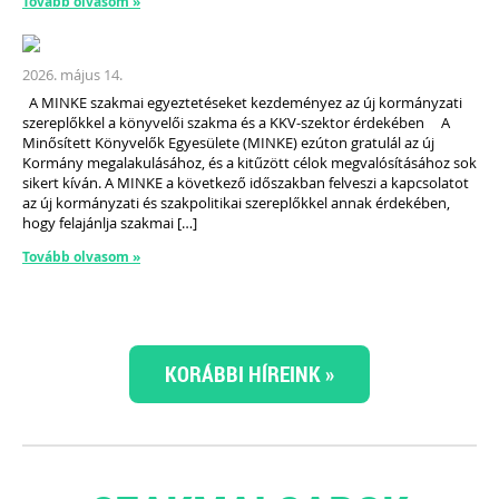
Tovább olvasom »
2026. május 14.
A MINKE szakmai egyeztetéseket kezdeményez az új kormányzati
szereplőkkel a könyvelői szakma és a KKV-szektor érdekében A
Minősített Könyvelők Egyesülete (MINKE) ezúton gratulál az új
Kormány megalakulásához, és a kitűzött célok megvalósításához sok
sikert kíván. A MINKE a következő időszakban felveszi a kapcsolatot
az új kormányzati és szakpolitikai szereplőkkel annak érdekében,
hogy felajánlja szakmai […]
Tovább olvasom »
KORÁBBI HÍREINK »