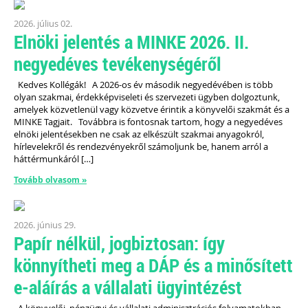
2026. július 02.
Elnöki jelentés a MINKE 2026. II.
negyedéves tevékenységéről
Kedves Kollégák! A 2026-os év második negyedévében is több
olyan szakmai, érdekképviseleti és szervezeti ügyben dolgoztunk,
amelyek közvetlenül vagy közvetve érintik a könyvelői szakmát és a
MINKE Tagjait. Továbbra is fontosnak tartom, hogy a negyedéves
elnöki jelentésekben ne csak az elkészült szakmai anyagokról,
hírlevelekről és rendezvényekről számoljunk be, hanem arról a
háttérmunkáról […]
Tovább olvasom »
2026. június 29.
Papír nélkül, jogbiztosan: így
könnyítheti meg a DÁP és a minősített
e-aláírás a vállalati ügyintézést
A könyvelői, pénzügyi és vállalati adminisztrációs folyamatokban