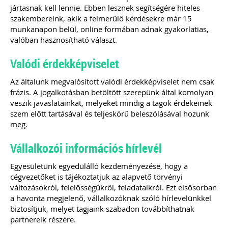
jártasnak kell lennie. Ebben lesznek segítségére hiteles
szakembereink, akik a felmerülő kérdésekre már 15
munkanapon belül, online formában adnak gyakorlatias,
valóban hasznosítható választ.
Valódi érdekképviselet
Az általunk megvalósított valódi érdekképviselet nem csak
frázis. A jogalkotásban betöltött szerepünk által komolyan
veszik javaslatainkat, melyeket mindig a tagok érdekeinek
szem előtt tartásával és teljeskörű beleszólásával hozunk
meg.
Vállalkozói információs hírlevél
Egyesületünk egyedülálló kezdeményezése, hogy a
cégvezetőket is tájékoztatjuk az alapvető törvényi
változásokról, felelősségükről, feladataikról. Ezt elsősorban
a havonta megjelenő, vállalkozóknak szóló hírlevelünkkel
biztosítjuk, melyet tagjaink szabadon továbbíthatnak
partnereik részére.