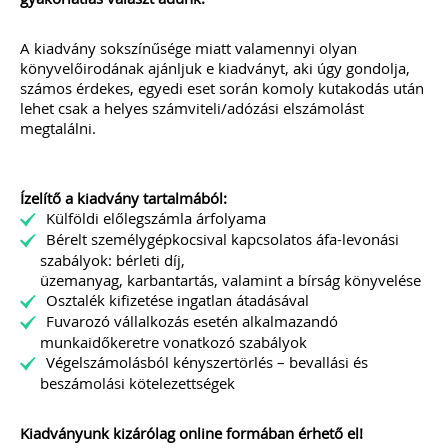
A kiadvány sokszínűsége miatt valamennyi olyan
könyvelőirodának ajánljuk e kiadványt, aki úgy gondolja,
számos érdekes, egyedi eset során komoly kutakodás után
lehet csak a helyes számviteli/adózási elszámolást
megtalálni.
Ízelítő a kiadvány tartalmából:
Külföldi előlegszámla árfolyama
Bérelt személygépkocsival kapcsolatos áfa-levonási
szabályok: bérleti díj,
üzemanyag, karbantartás, valamint a bírság könyvelése
Osztalék kifizetése ingatlan átadásával
Fuvarozó vállalkozás esetén alkalmazandó
munkaidőkeretre vonatkozó szabályok
Végelszámolásból kényszertörlés – bevallási és
beszámolási kötelezettségek
Kiadványunk kizárólag online formában érhető el!