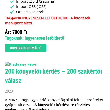
Import „Zöld Csatorna”
Import OSS (IOSS)
Online piacterek
TAGJAINK INGYENESEN LETÖLTHETIK - A letöltések
menüpont alatt!
Ár: 7900 Ft
Tagoknak: Ingyenesen letölthető
BŐVEBB INFORMÁCIÓ
200 könyvelői kérdés – 200 szakértői
válasz
2023
A MINKE tagjai (gyakorló könyvelői) által feltett kérdéseket
gyűjtöttük össze.
A könyvelők kérdéseire részletes
gyakorlatias választ adunk.