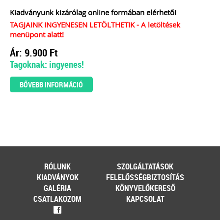
Kiadványunk kizárólag online formában elérhető!
TAGJAINK INGYENESEN LETÖLTHETIK - A letöltések
menüpont alatt!
Ár: 9.900 Ft
Tagoknak: ingyenes!
BŐVEBB INFORMÁCIÓ
RÓLUNK
SZOLGÁLTATÁSOK
KIADVÁNYOK
FELELŐSSÉGBIZTOSÍTÁS
GALÉRIA
KÖNYVELŐKERESŐ
CSATLAKOZOM
KAPCSOLAT
f