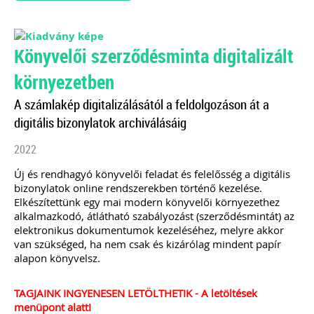
[…]
Továbbolvasom »
Könyvelői szerződésminta digitalizált
Még több szakmai cikk »
környezetben
A számlakép digitalizálásától a feldolgozáson át a
digitális bizonylatok archiválásáig
2022
Új és rendhagyó könyvelői feladat és felelősség a digitális
bizonylatok online rendszerekben történő kezelése.
Elkészítettünk egy mai modern könyvelői környezethez
alkalmazkodó, átlátható szabályozást (szerződésmintát) az
elektronikus dokumentumok kezeléséhez, melyre akkor
van szükséged, ha nem csak és kizárólag mindent papír
alapon könyvelsz.
TAGJAINK INGYENESEN LETÖLTHETIK - A letöltések
menüpont alatt!