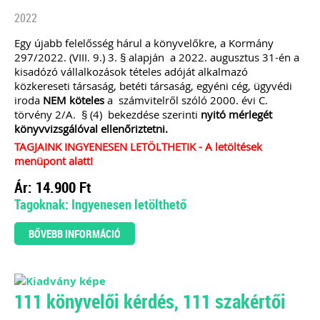
adóját alkalmazó közkereseti társaság,
2022
betéti társaság, egyéni cég, ügyvédi
iroda
NEM köteles
a számvitelről szóló
Egy újabb felelősség hárul a könyvelőkre, a Kormány
2000. évi C. törvény 2/A. § (4)
297/2022. (VIII. 9.) 3. § alapján a 2022. augusztus 31-én a
bekezdése szerinti
nyitó mérlegét
kisadózó vállalkozások tételes adóját alkalmazó
könyvvizsgálóval ellenőriztetni.
közkereseti társaság, betéti társaság, egyéni cég, ügyvédi
TAGJAINK INGYENESEN LETÖLTHETIK -
iroda
NEM köteles
a számvitelről szóló 2000. évi C.
A letöltések menüpont alatt!
törvény 2/A. § (4) bekezdése szerinti
nyitó mérlegét
Ár: 14.900 Ft
könyvvizsgálóval ellenőriztetni.
Tagoknak: Ingyenesen
TAGJAINK INGYENESEN LETÖLTHETIK - A letöltések
letölthető
menüpont alatt!
Ár: 14.900 Ft
MEGRENDELEM
Tagoknak: Ingyenesen letölthető
Még több szakmai kiadvány »
BŐVEBB INFORMÁCIÓ
Szakmai sarok.
111 könyvelői kérdés, 111 szakértői