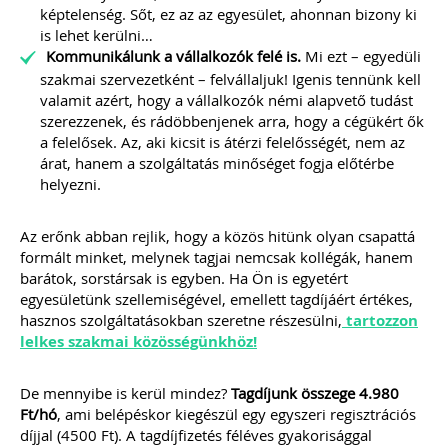
MEGRENDELEM
képtelenség. Sőt, ez az az egyesület, ahonnan bizony ki
is lehet kerülni…
Kommunikálunk a vállalkozók felé is.
Mi ezt – egyedüli
Még több szakmai kiadvány »
szakmai szervezetként – felvállaljuk! Igenis tennünk kell
valamit azért, hogy a vállalkozók némi alapvető tudást
szerezzenek, és rádöbbenjenek arra, hogy a cégükért ők
Szakmai sarok
a felelősek. Az, aki kicsit is átérzi felelősségét, nem az
árat, hanem a szolgáltatás minőséget fogja előtérbe
helyezni.
2026-08-04
Külföldi gazdálkodó
Az erőnk abban rejlik, hogy a közös hitünk olyan csapattá
formált minket, melynek tagjai nemcsak kollégák, hanem
magyarországi
barátok, sorstársak is egyben. Ha Ön is egyetért
vásárokon történő
egyesületünk szellemiségével, emellett tagdíjáért értékes,
hasznos szolgáltatásokban szeretne részesülni,
tartozzon
részvételének
lelkes szakmai közösségünkhöz!
adózási kérdései
De mennyibe is kerül mindez?
Tagdíjunk összege 4.980
A vásárokon és a piacokon
Ft/hó
, ami belépéskor kiegészül egy egyszeri regisztrációs
folytatott kereskedelmi
díjjal (4500 Ft). A tagdíjfizetés féléves gyakorisággal
tevékenységek egyik kiemelt