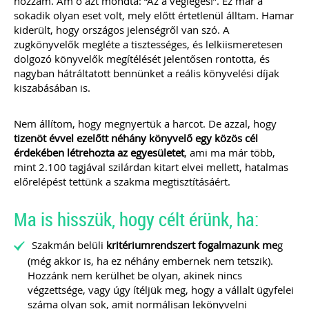
hozzám. Ám ő azt mondta: “Az a végleges!”. Ez már a
sokadik olyan eset volt, mely előtt értetlenül álltam. Hamar
2021.
kiderült, hogy országos jelenségről van szó. A
ÁLTALÁNOS TUDNIVALÓK, HASZNOS
zugkönyvelők megléte a tisztességes, és lelkiismeretesen
TIPPEK, TANÁCSOK
dolgozó könyvelők megítélését jelentősen rontotta, és
WEBÁRUHÁZAT INDÍTÓK ÉS
nagyban hátráltatott bennünket a reális könyvelési díjak
ÜZEMELTETŐK RÉSZÉRE
kiszabásában is.
Webshop a könyvelésben -
specialitások
Webáruház indításának jogi és
Nem állítom, hogy megnyertük a harcot. De azzal, hogy
technikai feltételei
tizenöt
évvel ezelőtt néhány könyvelő egy közös cél
Webáruházak sikerének a kulcsa
E-kereskedelem szabályozása 2021.
érdekében létrehozta az egyesületet
, ami ma már több,
JÚLIUS 1-JÉTŐL
mint 2.100 tagjával szilárdan kitart elvei mellett, hatalmas
Import „Zöld Csatorna”
előrelépést tettünk a szakma megtisztításáért.
Import OSS (IOSS)
Online piacterek
Ma is hisszük, hogy célt érünk, ha:
TAGJAINK INGYENESEN LETÖLTHETIK -
A letöltések menüpont alatt!
Szakmán belüli
kritériumrendszert fogalmazunk me
g
Ár: 7900 Ft
(még akkor is, ha ez néhány embernek nem tetszik).
Tagoknak: Ingyenesen
Hozzánk nem kerülhet be olyan, akinek nincs
letölthető
végzettsége, vagy úgy ítéljük meg, hogy a vállalt ügyfelei
száma olyan sok, amit normálisan lekönyvelni