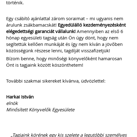
történik.
időszaka a nyári szezon, amikor
szabadtéren is megrendezésre
kerülhetnek a különféle – gyakran
Egy csábító ajánlattal zárom soraimat – mi ugyanis nem
tematikus – vásárok. Írásunk
árulunk zsákbamacskát!
Egyedülálló kezdeményezésként
fókuszába azt az esetkört helyezzük,
elégedettségi garanciát vállalunk!
Amennyiben az első 6
amikor egy külföldi termelő,
hónap egyesületi tagság után Ön úgy dönt, hogy nem
gazdálkodó szeretné áruját belföldön
segítettük kellően munkáját és így nem kíván a jövőben
értékesíteni. Megvizsgáljuk, hogy
ehhez az érintett személynek milyen
közösségünk részese lenni, tagdíját visszafizetjük!
feltételeknek kell eleget tennie, illetve
Bízom benne, hogy minőségi könyvelőként hamarosan
[…]
Önt is tagjaink között köszönthetem!
Továbbolvasom »
További szakmai sikereket kívánva, üdvözlettel:
Még több szakmai cikk »
Harkai István
elnök
Minősített Könyvelők Egyesülete
„Tagjaink körének egy kis szelete a legutóbbi személyes