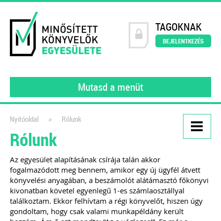
TAGOKNAK
BEJELENTKEZÉS
Mutasd a menüt
»
Nyitóoldal
Rólunk
Rólunk
Kiadványaink
Webáruházak és e-
Az egyesület alapításának csírája talán akkor
fogalmazódott meg bennem, amikor egy új ügyfél átvett
kereskedelem működése a
könyvelési anyagában, a beszámolót alátámasztó főkönyvi
gyakorlatban
kivonatban követel egyenlegű 1-es számlaosztállyal
találkoztam. Ekkor felhívtam a régi könyvelőt, hiszen úgy
Webshop üzemeltetőknek és
gondoltam, hogy csak valami munkapéldány került
könyvelőknek