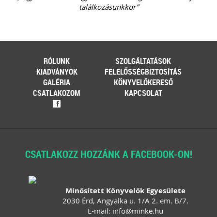
találkozásunkkor”
RÓLUNK
SZOLGÁLTATÁSOK
KIADVÁNYOK
FELELŐSSÉGBIZTOSÍTÁS
GALÉRIA
KÖNYVELŐKERESŐ
CSATLAKOZOM
KAPCSOLAT
f
CSATLAKOZZ HOZZÁNK A FACEBOOK-ON!
Minősített Könyvelők Egyesülete
2030 Érd, Angyalka u. 1/A 2. em. B/7.
E-mail:
info
@
minke
.
hu