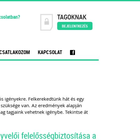
TAGOKNAK
csolatban?
BEJELENTKEZÉS
CSATLAKOZOM
KAPCSOLAT
f
ós igényekre. Felkerekedtünk hát és egy
n szüksége van. Az eredmények alapján
lag tagjaink vehetnek igénybe. Tekintse át
yvelői felelősségbiztosítása a