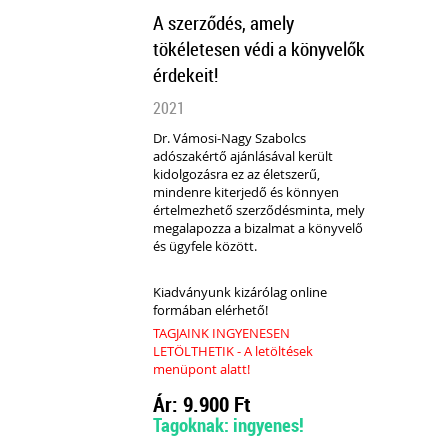
A szerződés, amely
tökéletesen védi a könyvelők
érdekeit!
2021
Dr. Vámosi-Nagy Szabolcs
adószakértő ajánlásával került
kidolgozásra ez az életszerű,
mindenre kiterjedő és könnyen
értelmezhető szerződésminta, mely
megalapozza a bizalmat a könyvelő
és ügyfele között.
Kiadványunk kizárólag online
formában elérhető!
TAGJAINK INGYENESEN
LETÖLTHETIK - A letöltések
menüpont alatt!
Ár: 9.900 Ft
Tagoknak: ingyenes!