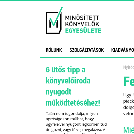
RÓLUNK
SZOLGÁLTATÁSOK
KIADVÁNYO
6 ütős tipp a
Nyitóo
Fe
könyvelőiroda
nyugodt
Úgy é
működtetéséhez!
piack
dolgo
velün
Talán nem is gondolja, milyen
apróságokon múlhat, hogy
ügyfeleivel nyugodt légkörben tud
Mié
dolgozni, vagy félve, megalázva. A