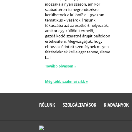
időszaka a nyári szezon, amikor
szabadtéren is megrendezésre
kerülhetnek a különféle – gyakran
tematikus – vásárok. Írásunk
fókuszába azt az esetkört helyezzük,
amikor egy külföldi termelő,
gazdálkodó szeretné áruját belföldön
értékesíteni. Megvizsgáljuk, hogy
ehhez az érintett személynek milyen
feltételeknek kell eleget tennie, illetve
[…]
Tovább olvasom »
Még több szakmai cikk »
RÓLUNK
SZOLGÁLTATÁSOK
KIADVÁNYOK