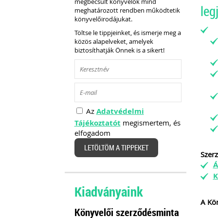
megbecsült könyvelők mind
leg
meghatározott rendben működtetik
könyvelőirodájukat.
Töltse le tippjeinket, és ismerje meg a
közös alapelveket, amelyek
biztosíthatják Önnek is a sikert!
Az
Adatvédelmi
Tájékoztatót
megismertem, és
elfogadom
LETÖLTÖM A TIPPEKET
Szer
Á
K
Kiadványaink
A Kön
Könyvelői szerződésminta