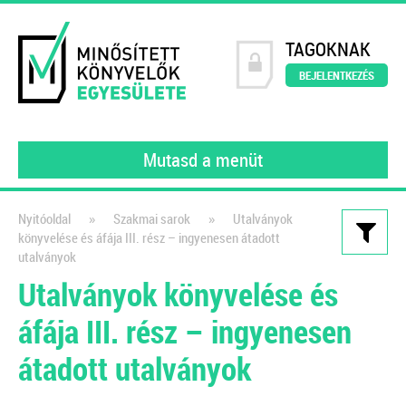
TAGOKNAK
BEJELENTKEZÉS
Mutasd a menüt
»
»
Nyitóoldal
Szakmai sarok
Utalványok
könyvelése és áfája III. rész – ingyenesen átadott
Kiadványaink
utalványok
Utalványok könyvelése és
111 könyvelői kérdés, 111
szakértői válasz III.
áfája III. rész – ingyenesen
gyakorló könyvelőknek
átadott utalványok
2022