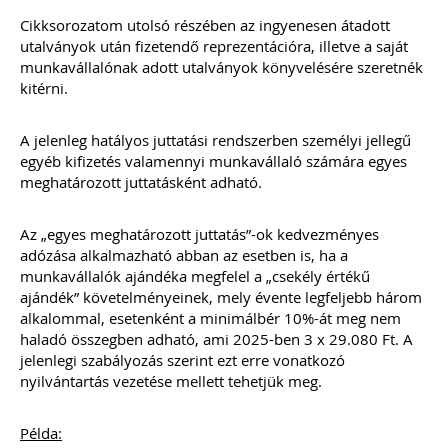
111 gyakorlatban felmerült könyvelői
kérdés, egyértelmű válasszal. Célunk
Cikksorozatom utolsó részében az ingyenesen átadott
nem a jogszabályok bemásolása,
utalványok után fizetendő reprezentációra, illetve a saját
hanem a valódi segítségnyújtás: a
munkavállalónak adott utalványok könyvelésére szeretnék
konkrét kérdésekre határozott válasz
kitérni.
leírása – természetesen ez sok esetben
már tartalmaz jogszabályi hivatkozást
is... Ingyenesen letölthető
A jelenleg hatályos juttatási rendszerben személyi jellegű
tartalomjegyzékkel mutatunk
egyéb kifizetés valamennyi munkavállaló számára egyes
betekintést az érintett témakörökbe…
meghatározott juttatásként adható.
Kiadványunk online (pdf) formában
érhető el.
Az „egyes meghatározott juttatás”-ok kedvezményes
TAGJAINK INGYENESEN LETÖLTHETIK -
adózása alkalmazható abban az esetben is, ha a
A letöltések menüpont alatt!
munkavállalók ajándéka megfelel a „csekély értékű
ajándék” követelményeinek, mely évente legfeljebb három
Ár: 4700
alkalommal, esetenként a minimálbér 10%-át meg nem
Tagoknak: ingyenesen
haladó összegben adható, ami 2025-ben 3 x 29.080 Ft. A
letölthető
jelenlegi szabályozás szerint ezt erre vonatkozó
nyilvántartás vezetése mellett tehetjük meg.
MEGRENDELEM
Példa:
Még több szakmai kiadvány »