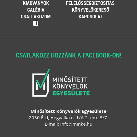
KIADVÁNYOK
FELELŐSSÉGBIZTOSÍTÁS
GALÉRIA
KÖNYVELŐKERESŐ
CSATLAKOZOM
KAPCSOLAT
f
CSATLAKOZZ HOZZÁNK A FACEBOOK-ON!
Minősített Könyvelők Egyesülete
2030 Érd, Angyalka u. 1/A 2. em. B/7.
E-mail:
info
@
minke
.
hu