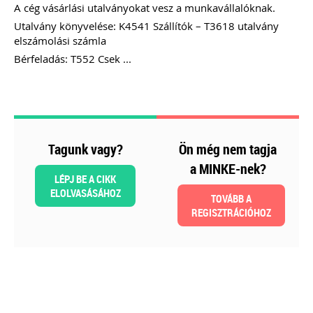
A cég vásárlási utalványokat vesz a munkavállalóknak.
Utalvány könyvelése: K4541 Szállítók – T3618 utalvány
elszámolási számla
Szakmai sarok
Bérfeladás: T552 Csek ...
Tagunk vagy?
Ön még nem tagja
a MINKE-nek?
LÉPJ BE A CIKK
ELOLVASÁSÁHOZ
TOVÁBB A
2026-08-04
REGISZTRÁCIÓHOZ
Külföldi gazdálkodó
magyarországi
vásárokon történő
részvételének