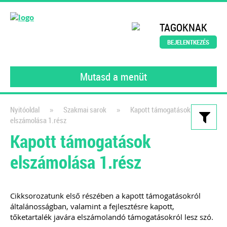
TAGOKNAK
BEJELENTKEZÉS
Mutasd a menüt
»
»
Nyitóoldal
Szakmai sarok
Kapott támogatások
elszámolása 1.rész
Kiadványaink
Kapott támogatások
Könyvelői szerződésminta
elszámolása 1.rész
digitalizált környezetben
A számlakép digitalizálásától a
feldolgozáson át a digitális
Cikksorozatunk első részében a kapott támogatásokról
általánosságban, valamint a fejlesztésre kapott,
bizonylatok archiválásáig
tőketartalék javára elszámolandó támogatásokról lesz szó.
2022