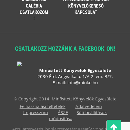
tematikus – vásárok. Írásunk
GALÉRIA
KÖNYVELŐKERESŐ
fókuszába azt az esetkört helyezzük,
CSATLAKOZOM
KAPCSOLAT
amikor egy külföldi termelő,
f
gazdálkodó szeretné áruját belföldön
értékesíteni. Megvizsgáljuk, hogy
ehhez az érintett személynek milyen
feltételeknek kell eleget tennie, illetve
[…]
CSATLAKOZZ HOZZÁNK A FACEBOOK-ON!
Továbbolvasom »
Még több szakmai cikk »
Minősített Könyvelők Egyesülete
2030 Érd, Angyalka u. 1/A 2. em. B/7.
E-mail:
info
@
minke
.
hu
© Copyright 2014. Minősített Könyvelők Egyesülete
Felhasználási feltételek
Adatvédelem
Impresszum
ÁSZF
Süti beállítások
módosítása
Arculattervezés, honlaptervezés: Kreatív Vonalak