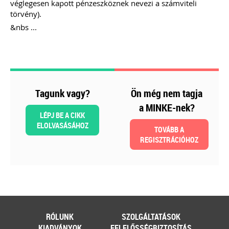
véglegesen kapott pénzeszköznek nevezi a számviteli
törvény).
&nbs ...
Szakmai sarok
2026-08-04
Külföldi gazdálkodó
Tagunk vagy?
Ön még nem tagja
magyarországi
a MINKE-nek?
LÉPJ BE A CIKK
vásárokon történő
ELOLVASÁSÁHOZ
TOVÁBB A
REGISZTRÁCIÓHOZ
részvételének
adózási kérdései
A vásárokon és a piacokon
folytatott kereskedelmi
tevékenységek egyik kiemelt
időszaka a nyári szezon, amikor
RÓLUNK
SZOLGÁLTATÁSOK
szabadtéren is megrendezésre
kerülhetnek a különféle – gyakran
KIADVÁNYOK
FELELŐSSÉGBIZTOSÍTÁS