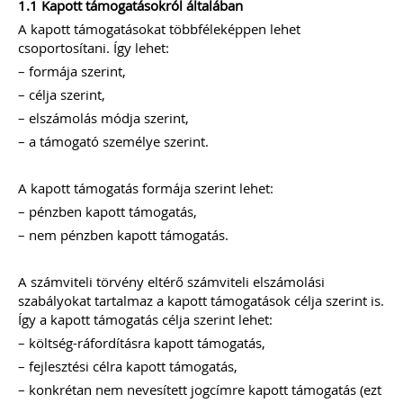
1.1 Kapott támogatásokról általában
Új és rendhagyó könyvelői feladat és
A kapott támogatásokat többféleképpen lehet
felelősség a digitális bizonylatok online
csoportosítani. Így lehet:
rendszerekben történő kezelése.
– formája szerint,
Elkészítettünk egy mai modern
könyvelői környezethez alkalmazkodó,
– célja szerint,
átlátható szabályozást
– elszámolás módja szerint,
(szerződésmintát) az elektronikus
dokumentumok kezeléséhez, melyre
– a támogató személye szerint.
akkor van szükséged, ha nem csak és
kizárólag mindent papír alapon
könyvelsz.
A kapott támogatás formája szerint lehet:
– pénzben kapott támogatás,
TAGJAINK INGYENESEN LETÖLTHETIK -
– nem pénzben kapott támogatás.
A letöltések menüpont alatt!
Ár: 17.900 Ft
A számviteli törvény eltérő számviteli elszámolási
Tagoknak: Ingyenesen
szabályokat tartalmaz a kapott támogatások célja szerint is.
letölthető
Így a kapott támogatás célja szerint lehet:
– költség-ráfordításra kapott támogatás,
MEGRENDELEM
– fejlesztési célra kapott támogatás,
– konkrétan nem nevesített jogcímre kapott támogatás (ezt
Még több szakmai kiadvány »