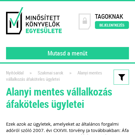
TAGOKNAK
BEJELENTKEZÉS
Mutasd a menüt
»
»
Nyitóoldal
Szakmai sarok
Alanyi mentes
vállalkozás áfaköteles ügyletei
Kiadványaink
Alanyi mentes vállalkozás
Webáruházak és e-
áfaköteles ügyletei
kereskedelem működése a
gyakorlatban
Ezek azok az ügyletek, amelyeket az általános forgalmi
Webshop üzemeltetőknek és
adóról szóló 2007. évi CXXVII. törvény (a továbbiakban: Áfa
könyvelőknek