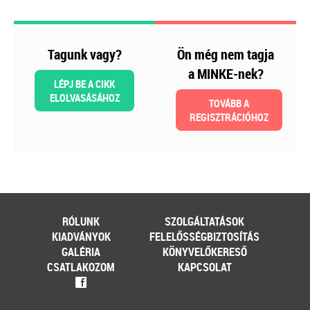
MEGRENDELEM
Még több szakmai kiadvány »
Tagunk vagy?
Ön még nem tagja
a MINKE-nek?
LÉPJ BE A CIKK
Szakmai sarok
ELOLVASÁSÁHOZ
TOVÁBB A
REGISZTRÁCIÓHOZ
2026-08-04
Külföldi gazdálkodó
magyarországi
vásárokon történő
RÓLUNK
SZOLGÁLTATÁSOK
részvételének
KIADVÁNYOK
FELELŐSSÉGBIZTOSÍTÁS
GALÉRIA
KÖNYVELŐKERESŐ
adózási kérdései
CSATLAKOZOM
KAPCSOLAT
f
A vásárokon és a piacokon
folytatott kereskedelmi
tevékenységek egyik kiemelt