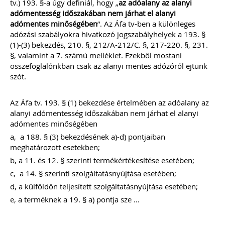
tv.) 193. §-a úgy definiál, hogy „
az adóalany az alanyi
2021.
adómentesség időszakában nem járhat el alanyi
adómentes minőségében
”. Az Áfa tv-ben a különleges
ÁLTALÁNOS TUDNIVALÓK, HASZNOS
adózási szabályokra hivatkozó jogszabályhelyek a 193. §
TIPPEK, TANÁCSOK
(1)-(3) bekezdés, 210. §, 212/A-212/C. §, 217-220. §, 231.
WEBÁRUHÁZAT INDÍTÓK ÉS
§, valamint a 7. számú melléklet. Ezekből mostani
ÜZEMELTETŐK RÉSZÉRE
Webshop a könyvelésben -
összefoglalónkban csak az alanyi mentes adózóról ejtünk
specialitások
szót.
Webáruház indításának jogi és
technikai feltételei
Webáruházak sikerének a kulcsa
Az Áfa tv. 193. § (1) bekezdése értelmében az adóalany az
E-kereskedelem szabályozása 2021.
alanyi adómentesség időszakában nem járhat el alanyi
JÚLIUS 1-JÉTŐL
adómentes minőségében
Import „Zöld Csatorna”
a, a 188. § (3) bekezdésének a)-d) pontjaiban
Import OSS (IOSS)
Online piacterek
meghatározott esetekben;
TAGJAINK INGYENESEN LETÖLTHETIK -
b, a 11. és 12. § szerinti termékértékesítése esetében;
A letöltések menüpont alatt!
c, a 14. § szerinti szolgáltatásnyújtása esetében;
Ár: 7900 Ft
d, a külföldön teljesített szolgáltatásnyújtása esetében;
Tagoknak: Ingyenesen
e, a terméknek a 19. § a) pontja sze ...
letölthető