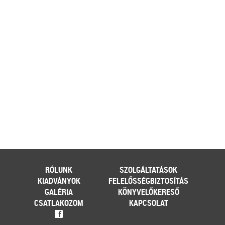
ehhez az érintett személynek milyen
feltételeknek kell eleget tennie, illetve
[…]
Továbbolvasom »
Még több szakmai cikk »
RÓLUNK
SZOLGÁLTATÁSOK
KIADVÁNYOK
FELELŐSSÉGBIZTOSÍTÁS
GALÉRIA
KÖNYVELŐKERESŐ
CSATLAKOZOM
KAPCSOLAT
f