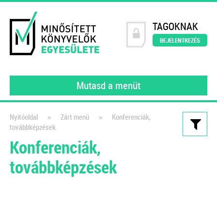
TAGOKNAK
BEJELENTKEZÉS
Mutasd a menüt
»
»
Nyitóoldal
Zárt menü
Konferenciák,
továbbképzések
Kiadványaink
Konferenciák,
Nyitómérleg összeállítása
továbbképzések
lépésről lépésre – e-book
2022
Egy újabb felelősség hárul a
könyvelőkre, a Kormány 297/2022.