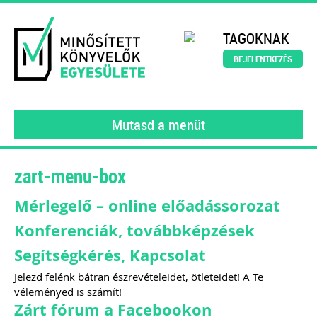
TAGOKNAK
BEJELENTKEZÉS
Mutasd a menüt
zart-menu-box
Mérlegelő – online előadássorozat
Konferenciák, továbbképzések
Segítségkérés, Kapcsolat
Jelezd felénk bátran észrevételeidet, ötleteidet! A Te
véleményed is számít!
Zárt fórum a Facebookon