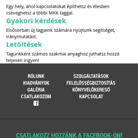
Egy hely, ahol kapcsolatokat építhetsz és élesben
cseveghetsz a többi MKK taggal.
Gyakori kérdések
Elsősorban új tagjaink számára nyújtunk segítséget,
iránymutatást.
Letöltések
Tagunkként számos szakmai anyaghoz juthatsz hozzá
teljesen ingyen!
RÓLUNK
SZOLGÁLTATÁSOK
KIADVÁNYOK
FELELŐSSÉGBIZTOSÍTÁS
GALÉRIA
KÖNYVELŐKERESŐ
CSATLAKOZOM
KAPCSOLAT
f
CSATLAKOZZ HOZZÁNK A FACEBOOK-ON!