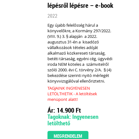
lépésről lépésre – e-book
2022
Egy újabb felelősség hárul a
könyvelőkre, a Kormány 297/2022.
(VIII. 9.) 3. § alapján a 2022.
augusztus 31-én a kisadózó
vállalkozások tételes adóját
alkalmazó közkereseti társaság,
betéti társaság, egyéni cég, ügyvédi
iroda
NEM köteles
a számvitelről
szóló 2000. évi C. törvény 2/A. § (4)
bekezdése szerinti
nyitó mérlegét
könyvvizsgálóval ellenőriztetni.
TAGJAINK INGYENESEN
LETÖLTHETIK - A letöltések
menüpont alatt!
Ár: 14.900 Ft
Tagoknak: Ingyenesen
letölthető
MEGRENDELEM