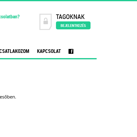
TAGOKNAK
csolatban?
BEJELENTKEZÉS
CSATLAKOZOM
KAPCSOLAT
f
resőben.