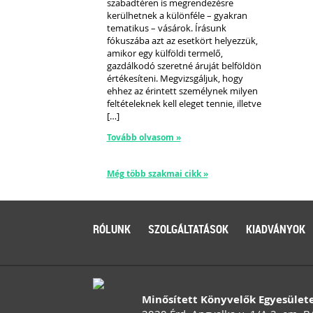
szabadtéren is megrendezésre
kerülhetnek a különféle – gyakran
tematikus – vásárok. Írásunk
fókuszába azt az esetkört helyezzük,
amikor egy külföldi termelő,
gazdálkodó szeretné áruját belföldön
értékesíteni. Megvizsgáljuk, hogy
ehhez az érintett személynek milyen
feltételeknek kell eleget tennie, illetve
[…]
Tovább olvasom »
Még több szakmai cikk »
RÓLUNK
SZOLGÁLTATÁSOK
KIADVÁNYOK
Minősített Könyvelők Egyesület