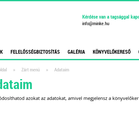
Kérdése van a tagsággal kap
info
@
minke
.
hu
K
FELELŐSSÉGBIZTOSÍTÁS
GALÉRIA
KÖNYVELŐKERESŐ
»
»
ldal
Zárt menü
Adataim
dataim
ódosíthatod azokat az adatokat, amivel megjelensz a könyvelőke