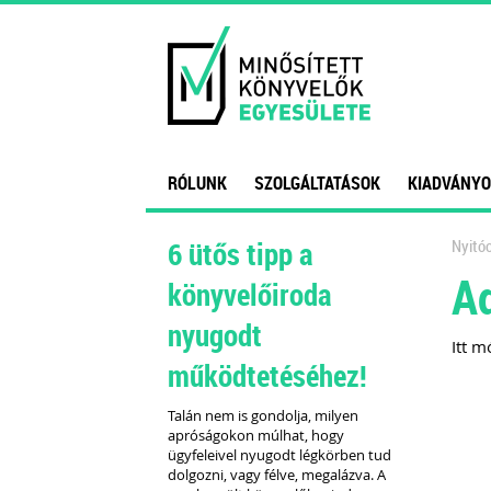
RÓLUNK
SZOLGÁLTATÁSOK
KIADVÁNYO
6 ütős tipp a
Nyitóo
A
könyvelőiroda
nyugodt
Itt m
működtetéséhez!
Talán nem is gondolja, milyen
apróságokon múlhat, hogy
ügyfeleivel nyugodt légkörben tud
dolgozni, vagy félve, megalázva. A