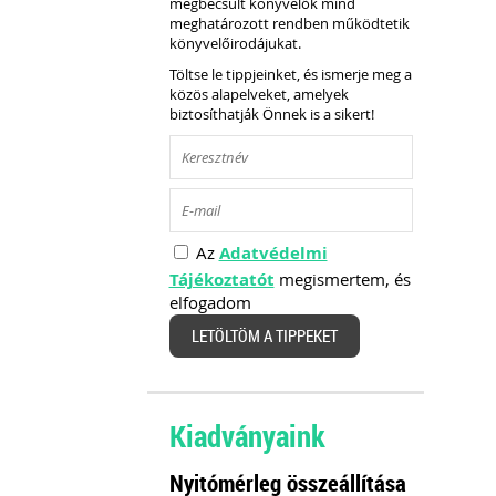
megbecsült könyvelők mind
meghatározott rendben működtetik
könyvelőirodájukat.
Töltse le tippjeinket, és ismerje meg a
közös alapelveket, amelyek
biztosíthatják Önnek is a sikert!
Az
Adatvédelmi
Tájékoztatót
megismertem, és
elfogadom
LETÖLTÖM A TIPPEKET
Kiadványaink
Nyitómérleg összeállítása