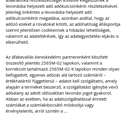
áfaanalitika részletezettségét követve kiegészülnek a
levonásba helyezett adó adókulcsonkénti részletezésével.
Új és rendhagyó könyvelői feladat és
Jelenleg önkéntes a levonásba helyezett adó
felelősség a digitális bizonylatok online
adókulcsonkénti megadása, azonban azáltal, hogy az
rendszerekben történő kezelése.
Elkészítettünk egy mai modern
adózó ezeket a rovatokat kitölti, az adóhatóság álláspontja
könyvelői környezethez alkalmazkodó,
szerint jelentősen csökkennek a hibázási lehetőségek,
átlátható szabályozást
valamint az adateltérések, így az adategyeztetési eljárás is
(szerződésmintát) az elektronikus
elkerülhető.
dokumentumok kezeléséhez, melyre
akkor van szükséged, ha nem csak és
kizárólag mindent papír alapon
Az áfabevallás kereskedelmi partnerenként készített
könyvelsz.
összesítő jelentés 2565M-02 lapokon, valamint a
korrekciót tartalmazó 2565M-02-K lapokon minden olyan
TAGJAINK INGYENESEN LETÖLTHETIK -
befogadott, egyenes adózás alá tartozó számláról –
A letöltések menüpont alatt!
értékhatártól függetlenül – adatot kell szolgáltatni, amely
Ár: 17.900 Ft
alapján a terméket beszerző, a szolgáltatást igénybe vevő
Tagoknak: Ingyenesen
adóalany az adott időszakban levonási jogot gyakorol.
letölthető
Abban az esetben, ha az adatszolgáltatással érintett
számlákat a számlakibocsátó módosítja vagy
érvényteleníti, arról szintén a ...
MEGRENDELEM
Még több szakmai kiadvány »