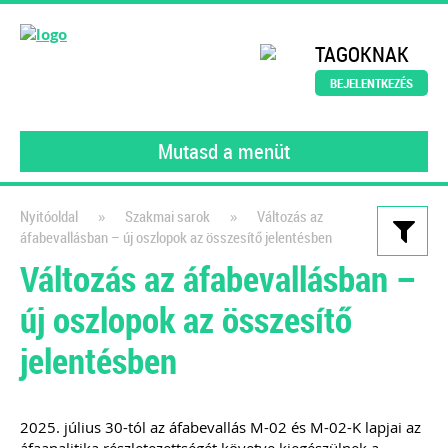
TAGOKNAK
BEJELENTKEZÉS
Mutasd a menüt
»
»
Nyitóoldal
Szakmai sarok
Változás az
áfabevallásban – új oszlopok az összesítő jelentésben
Kiadványaink
Változás az áfabevallásban –
Könyvelői szerződésminta
új oszlopok az összesítő
digitalizált környezetben
jelentésben
A számlakép digitalizálásától a
feldolgozáson át a digitális
bizonylatok archiválásáig
2025. július 30-tól az áfabevallás M-02 és M-02-K lapjai az
2022