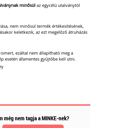
alványnak minősül
az egycélú utalványtól
ázása, nem minősül termék értékesítésének,
tásakor keletkezik, az ezt megelőző átruházás
ismert, ezáltal nem állapítható meg a
ép esetén áfamentes gyűjtőbe kell ütni.
ny
n még nem tagja a MINKE-nek?