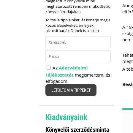
megbecsült könyvelők mind
Ahogy
meghatározott rendben működtetik
eltér
könyvelőirodájukat.
Töltse le tippjeinket, és ismerje meg a
közös alapelveket, amelyek
A 18/
biztosíthatják Önnek is a sikert!
szolg
nem k
Tehát
megfe
Az
Adatvédelmi
A töb
Tájékoztatót
megismertem, és
elfogadom
Bevál
LETÖLTÖM A TIPPEKET
Kiadványaink
Könyvelői szerződésminta