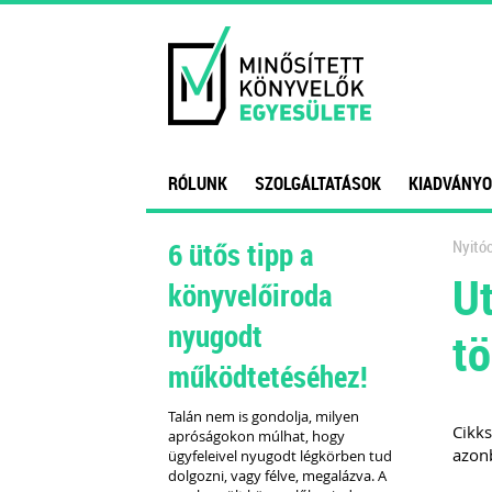
RÓLUNK
SZOLGÁLTATÁSOK
KIADVÁNYO
6 ütős tipp a
Nyitóo
Ut
könyvelőiroda
nyugodt
tö
működtetéséhez!
Talán nem is gondolja, milyen
Cikks
apróságokon múlhat, hogy
azonb
ügyfeleivel nyugodt légkörben tud
dolgozni, vagy félve, megalázva. A