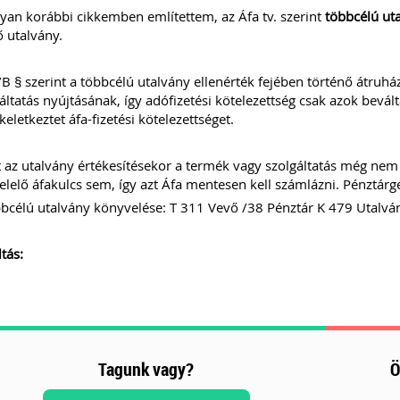
an korábbi cikkemben említettem, az Áfa tv. szerint
többcélú ut
ő utalvány.
B § szerint a többcélú utalvány ellenérték fejében történő átruh
áltatás nyújtásának, így adófizetési kötelezettség csak azok bevál
eletkeztet áfa-fizetési kötelezettséget.
 az utalvány értékesítésekor a termék vagy szolgáltatás még nem 
lelő áfakulcs sem, így azt Áfa mentesen kell számlázni. Pénztárg
bcélú utalvány könyvelése: T 311 Vevő /38 Pénztár K 479 Utalvá
tás:
Tagunk vagy?
Ö