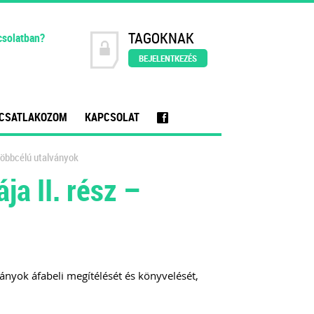
TAGOKNAK
csolatban?
BEJELENTKEZÉS
CSATLAKOZOM
KAPCSOLAT
f
többcélú utalványok
ja II. rész –
ányok áfabeli megítélését és könyvelését,