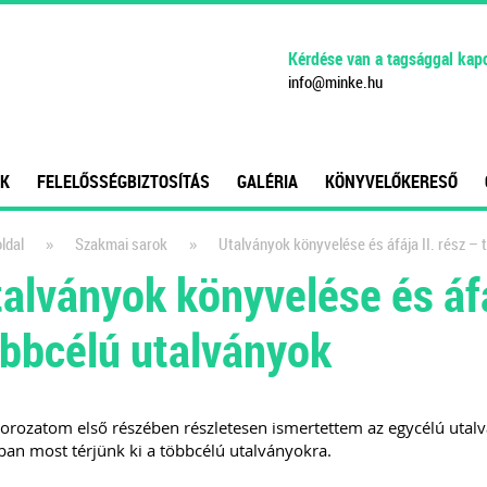
Kérdése van a tagsággal kap
info
@
minke
.
hu
K
FELELŐSSÉGBIZTOSÍTÁS
GALÉRIA
KÖNYVELŐKERESŐ
»
»
ldal
Szakmai sarok
Utalványok könyvelése és áfája II. rész – 
alványok könyvelése és áfá
bbcélú utalványok
orozatom első részében részletesen ismertettem az egycélú utalv
an most térjünk ki a többcélú utalványokra.