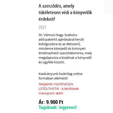
A szerződés, amely
tökéletesen védi a könyvelők
érdekeit!
2021
Dr. Vámosi-Nagy Szabolcs
adószakértő ajánlásával került
kidolgozásra ez az életszerű,
mindenre kiterjedő és könnyen
értelmezhető szerződésminta, mely
megalapozza a bizalmat a könyvelő
és ügyfele között.
Kiadványunk kizárólag online
formában elérhető!
TAGJAINK INGYENESEN
LETÖLTHETIK - A letöltések
menüpont alatt!
Ár: 9.900 Ft
Tagoknak: ingyenes!