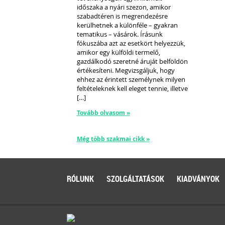
időszaka a nyári szezon, amikor
szabadtéren is megrendezésre
kerülhetnek a különféle – gyakran
tematikus – vásárok. Írásunk
fókuszába azt az esetkört helyezzük,
amikor egy külföldi termelő,
gazdálkodó szeretné áruját belföldön
értékesíteni. Megvizsgáljuk, hogy
ehhez az érintett személynek milyen
feltételeknek kell eleget tennie, illetve
[…]
Tovább olvasom »
Még több szakmai cikk »
RÓLUNK
SZOLGÁLTATÁSOK
KIADVÁNYOK