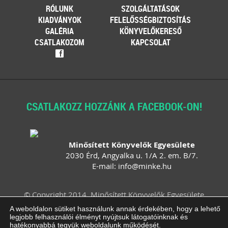
RÓLUNK
SZOLGÁLTATÁSOK
KIADVÁNYOK
FELELŐSSÉGBIZTOSÍTÁS
GALÉRIA
KÖNYVELŐKERESŐ
CSATLAKOZOM
KAPCSOLAT
f
CSATLAKOZZ HOZZÁNK A FACEBOOK-ON!
Minősített Könyvelők Egyesülete
2030 Érd, Angyalka u. 1/A 2. em. B/7.
E-mail:
info
@
minke
.
hu
© Copyright 2014. Minősített Könyvelők Egyesülete
Felhasználási feltételek
Adatvédelem
A weboldalon sütiket használunk annak érdekében, hogy a lehető
legjobb felhasználói élményt nyújtsuk látogatóinknak és
Impresszum
ÁSZF
Süti beállítások
hatékonyabbá tegyük weboldalunk működését.