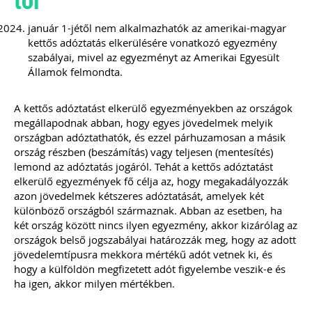
2022
január 1-jétől nem alkalmazhatók az amerikai-magyar
Új és rendhagyó könyvelői feladat és
kettős adóztatás elkerülésére vonatkozó egyezmény
felelősség a digitális bizonylatok online
szabályai, mivel az egyezményt az Amerikai Egyesült
rendszerekben történő kezelése.
Államok felmondta.
Elkészítettünk egy mai modern
könyvelői környezethez alkalmazkodó,
átlátható szabályozást
A kettős adóztatást elkerülő egyezményekben az országok
(szerződésmintát) az elektronikus
megállapodnak abban, hogy egyes jövedelmek melyik
dokumentumok kezeléséhez, melyre
országban adóztathatók, és ezzel párhuzamosan a másik
akkor van szükséged, ha nem csak és
kizárólag mindent papír alapon
ország részben (beszámítás) vagy teljesen (mentesítés)
könyvelsz.
lemond az adóztatás jogáról. Tehát a kettős adóztatást
elkerülő egyezmények fő célja az, hogy megakadályozzák
TAGJAINK INGYENESEN LETÖLTHETIK -
azon jövedelmek kétszeres adóztatását, amelyek két
A letöltések menüpont alatt!
különböző országból származnak. Abban az esetben, ha
két ország között nincs ilyen egyezmény, akkor kizárólag az
Ár: 17.900 Ft
országok belső jogszabályai határozzák meg, hogy az adott
Tagoknak: Ingyenesen
jövedelemtípusra mekkora mértékű adót vetnek ki, és
letölthető
hogy a külföldön megfizetett adót figyelembe veszik-e és
ha igen, akkor milyen mértékben.
MEGRENDELEM