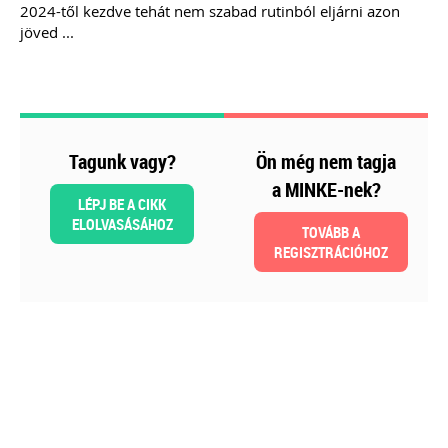
2024-től kezdve tehát nem szabad rutinból eljárni azon
Még több szakmai kiadvány »
jöved ...
Szakmai sarok
Tagunk vagy?
Ön még nem tagja
a MINKE-nek?
LÉPJ BE A CIKK
ELOLVASÁSÁHOZ
TOVÁBB A
REGISZTRÁCIÓHOZ
2026-08-04
Külföldi gazdálkodó
magyarországi
vásárokon történő