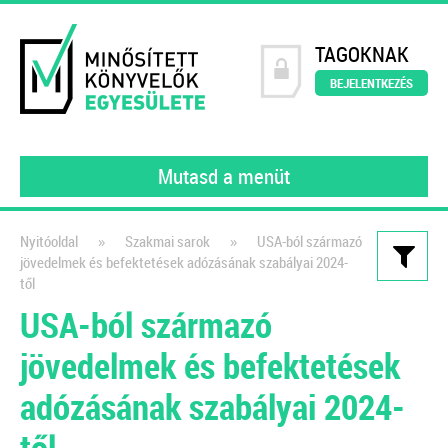
TAGOKNAK
BEJELENTKEZÉS
Mutasd a menüt
»
»
Nyitóoldal
Szakmai sarok
USA-ból származó
jövedelmek és befektetések adózásának szabályai 2024-
Kiadványaink
től
USA-ból származó
Könyvelői szerződésminta
digitalizált környezetben
jövedelmek és befektetések
A számlakép digitalizálásától a
adózásának szabályai 2024-
feldolgozáson át a digitális
től
bizonylatok archiválásáig