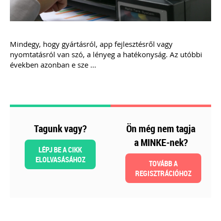
Még több szakmai kiadvány »
Mindegy, hogy gyártásról, app fejlesztésről vagy
Szakmai sarok
nyomtatásról van szó, a lényeg a hatékonyság. Az utóbbi
években azonban e sze ...
2026-08-04
Külföldi gazdálkodó
magyarországi
Tagunk vagy?
Ön még nem tagja
vásárokon történő
a MINKE-nek?
részvételének
LÉPJ BE A CIKK
ELOLVASÁSÁHOZ
TOVÁBB A
adózási kérdései
REGISZTRÁCIÓHOZ
A vásárokon és a piacokon
folytatott kereskedelmi
tevékenységek egyik kiemelt
időszaka a nyári szezon, amikor