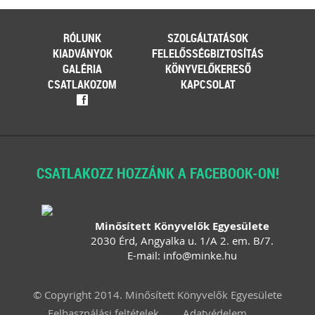
szabadtéren is megrendezésre
kerülhetnek a különféle – gyakran
tematikus – vásárok. Írásunk
RÓLUNK
SZOLGÁLTATÁSOK
fókuszába azt az esetkört helyezzük,
amikor egy külföldi termelő,
KIADVÁNYOK
FELELŐSSÉGBIZTOSÍTÁS
gazdálkodó szeretné áruját belföldön
GALÉRIA
KÖNYVELŐKERESŐ
értékesíteni. Megvizsgáljuk, hogy
CSATLAKOZOM
KAPCSOLAT
ehhez az érintett személynek milyen
f
feltételeknek kell eleget tennie, illetve
[…]
Továbbolvasom »
CSATLAKOZZ HOZZÁNK A FACEBOOK-ON!
Még több szakmai cikk »
Minősített Könyvelők Egyesülete
2030 Érd, Angyalka u. 1/A 2. em. B/7.
E-mail:
info
@
minke
.
hu
© Copyright 2014. Minősített Könyvelők Egyesülete
Felhasználási feltételek
Adatvédelem