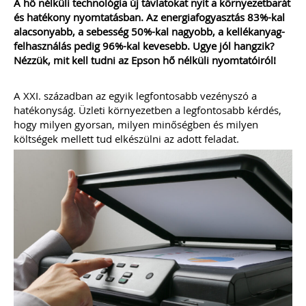
A hő nélküli technológia új távlatokat nyit a környezetbarát
2022
és hatékony nyomtatásban. Az energiafogyasztás 83%-kal
alacsonyabb, a sebesség 50%-kal nagyobb, a kellékanyag-
Új és rendhagyó könyvelői feladat és
felhasználás pedig 96%-kal kevesebb. Ugye jól hangzik?
felelősség a digitális bizonylatok online
Nézzük, mit kell tudni az Epson hő nélküli nyomtatóiról!
rendszerekben történő kezelése.
Elkészítettünk egy mai modern
könyvelői környezethez alkalmazkodó,
A XXI. században az egyik legfontosabb vezényszó a
átlátható szabályozást
hatékonyság. Üzleti környezetben a legfontosabb kérdés,
(szerződésmintát) az elektronikus
dokumentumok kezeléséhez, melyre
hogy milyen gyorsan, milyen minőségben és milyen
akkor van szükséged, ha nem csak és
költségek mellett tud elkészülni az adott feladat.
kizárólag mindent papír alapon
könyvelsz.
TAGJAINK INGYENESEN LETÖLTHETIK -
A letöltések menüpont alatt!
Ár: 17.900 Ft
Tagoknak: Ingyenesen
letölthető
MEGRENDELEM