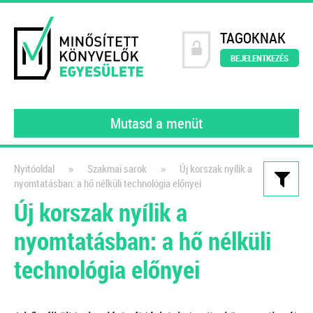
TAGOKNAK
BEJELENTKEZÉS
Mutasd a menüt
»
»
Nyitóoldal
Szakmai sarok
Új korszak nyílik a
nyomtatásban: a hő nélküli technológia előnyei
Kiadványaink
Új korszak nyílik a
Könyvelői szerződésminta
nyomtatásban: a hő nélküli
digitalizált környezetben
technológia előnyei
A számlakép digitalizálásától a
feldolgozáson át a digitális
bizonylatok archiválásáig