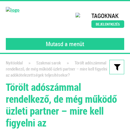
TAGOKNAK
BEJELENTKEZÉS
Mutasd a menüt
»
»
Nyitóoldal
Szakmai sarok
Törölt adószámmal
rendelkező, de még működő üzleti partner – mire kell figyelni
Kiadványaink
az adókötelezettségek teljesítésekor?
Törölt adószámmal
Könyvelői szerződésminta
rendelkező, de még működő
A szerződés, amely tökéletesen
védi a könyvelők érdekeit!
üzleti partner – mire kell
2021
figyelni az
Dr. Vámosi-Nagy Szabolcs
adószakértő
ajánlásával került kidolgozásra ez az