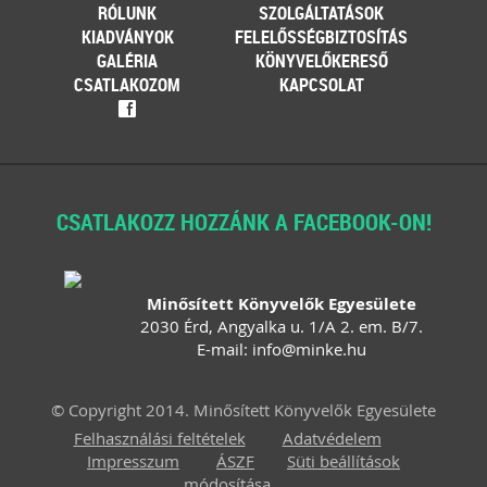
RÓLUNK
SZOLGÁLTATÁSOK
[…]
KIADVÁNYOK
FELELŐSSÉGBIZTOSÍTÁS
Továbbolvasom »
GALÉRIA
KÖNYVELŐKERESŐ
CSATLAKOZOM
KAPCSOLAT
Még több szakmai cikk »
f
CSATLAKOZZ HOZZÁNK A FACEBOOK-ON!
Minősített Könyvelők Egyesülete
2030 Érd, Angyalka u. 1/A 2. em. B/7.
E-mail:
info
@
minke
.
hu
© Copyright 2014. Minősített Könyvelők Egyesülete
Felhasználási feltételek
Adatvédelem
Impresszum
ÁSZF
Süti beállítások
módosítása