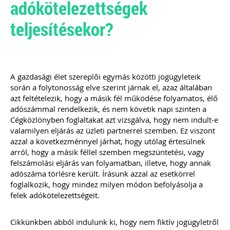
adókötelezettségek
életszerű, mindenre kiterjedő és
könnyen értelmezhető
teljesítésekor?
szerződésminta, mely megalapozza a
bizalmat a könyvelő és ügyfele között.
Kiadványunk kizárólag online
formában elérhető!
A gazdasági élet szereplői egymás közötti jogügyleteik
TAGJAINK INGYENESEN LETÖLTHETIK -
A letöltések menüpont alatt!
során a folytonosság elve szerint járnak el, azaz általában
azt feltételezik, hogy a másik fél működése folyamatos, élő
Ár: 9.900 Ft
adószámmal rendelkezik, és nem követik napi szinten a
Tagoknak: ingyenes!
Cégközlönyben foglaltakat azt vizsgálva, hogy nem indult-e
valamilyen eljárás az üzleti partnerrel szemben. Ez viszont
MEGRENDELEM
azzal a következménnyel járhat, hogy utólag értesülnek
arról, hogy a másik féllel szemben megszüntetési, vagy
felszámolási eljárás van folyamatban, illetve, hogy annak
Még több szakmai kiadvány »
adószáma törlésre került. Írásunk azzal az esetkörrel
foglalkozik, hogy mindez milyen módon befolyásolja a
felek adókötelezettségeit.
Szakmai sarok
Cikkünkben abból indulunk ki, hogy nem fiktív jogügyletről