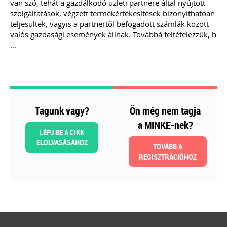
van szó, tehát a gazdálkodó üzleti partnere által nyújtott
2026-08-04
szolgáltatások, végzett termékértékesítések bizonyíthatóan
Külföldi gazdálkodó
teljesültek, vagyis a partnertől befogadott számlák között
valós gazdasági események állnak. Továbbá feltételezzük, h
magyarországi
...
vásárokon történő
részvételének
adózási kérdései
Tagunk vagy?
Ön még nem tagja
A vásárokon és a piacokon
a MINKE-nek?
folytatott kereskedelmi
LÉPJ BE A CIKK
tevékenységek egyik kiemelt
ELOLVASÁSÁHOZ
időszaka a nyári szezon, amikor
TOVÁBB A
szabadtéren is megrendezésre
REGISZTRÁCIÓHOZ
kerülhetnek a különféle – gyakran
tematikus – vásárok. Írásunk
fókuszába azt az esetkört helyezzük,
amikor egy külföldi termelő,
gazdálkodó szeretné áruját belföldön
értékesíteni. Megvizsgáljuk, hogy
ehhez az érintett személynek milyen
feltételeknek kell eleget tennie, illetve