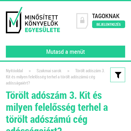
TAGOKNAK
BEJELENTKEZÉS
Mutasd a menüt
»
»
Nyitóoldal
Szakmai sarok
Törölt adószám 3.
Kit és milyen felelősség terhel a törölt adószámú cég
Kiadványaink
adósságaiért?
Törölt adószám 3. Kit és
Könyvelői szerződésminta
milyen felelősség terhel a
A szerződés, amely tökéletesen
védi a könyvelők érdekeit!
törölt adószámú cég
2021
adósságaiért?
Dr. Vámosi-Nagy Szabolcs
adószakértő