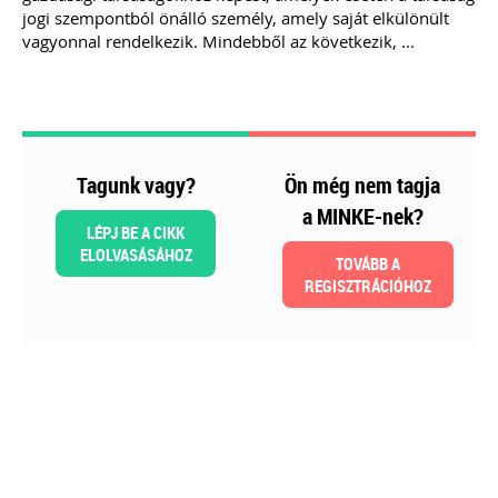
jogi szempontból önálló személy, amely saját elkülönült
vagyonnal rendelkezik. Mindebből az következik, ...
Tagunk vagy?
Ön még nem tagja
2026-08-04
a MINKE-nek?
LÉPJ BE A CIKK
Külföldi gazdálkodó
ELOLVASÁSÁHOZ
TOVÁBB A
magyarországi
REGISZTRÁCIÓHOZ
vásárokon történő
részvételének
adózási kérdései
A vásárokon és a piacokon
folytatott kereskedelmi
tevékenységek egyik kiemelt