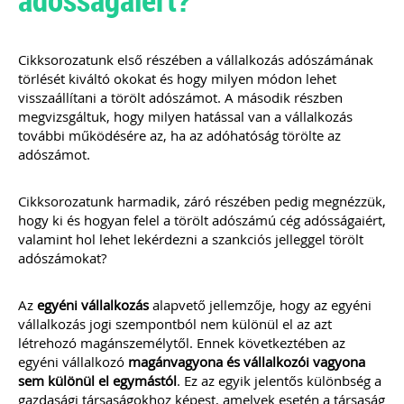
ajánlásával került kidolgozásra ez az
életszerű, mindenre kiterjedő és
könnyen értelmezhető
Cikksorozatunk első részében a vállalkozás adószámának
szerződésminta, mely megalapozza a
törlését kiváltó okokat és hogy milyen módon lehet
bizalmat a könyvelő és ügyfele között.
visszaállítani a törölt adószámot. A második részben
megvizsgáltuk, hogy milyen hatással van a vállalkozás
Kiadványunk kizárólag online
további működésére az, ha az adóhatóság törölte az
formában elérhető!
adószámot.
TAGJAINK INGYENESEN LETÖLTHETIK -
A letöltések menüpont alatt!
Ár: 9.900 Ft
Cikksorozatunk harmadik, záró részében pedig megnézzük,
hogy ki és hogyan felel a törölt adószámú cég adósságaiért,
Tagoknak: ingyenes!
valamint hol lehet lekérdezni a szankciós jelleggel törölt
adószámokat?
MEGRENDELEM
Az
egyéni vállalkozás
alapvető jellemzője, hogy az egyéni
Még több szakmai kiadvány »
vállalkozás jogi szempontból nem különül el az azt
létrehozó magánszemélytől. Ennek következtében az
egyéni vállalkozó
magánvagyona és vállalkozói vagyona
Szakmai sarok
sem különül el egymástól
. Ez az egyik jelentős különbség a
gazdasági társaságokhoz képest, amelyek esetén a társaság