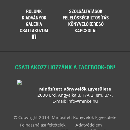
RÓLUNK
SZOLGÁLTATÁSOK
KIADVÁNYOK
FELELŐSSÉGBIZTOSÍTÁS
GALÉRIA
KÖNYVELŐKERESŐ
CSATLAKOZOM
KAPCSOLAT
f
CSATLAKOZZ HOZZÁNK A FACEBOOK-ON!
Minősített Könyvelők Egyesülete
2030 Érd, Angyalka u. 1/A 2. em. B/7.
E-mail:
info
@
minke
.
hu
© Copyright 2014. Minősített Könyvelők Egyesülete
Felhasználási feltételek
Adatvédelem