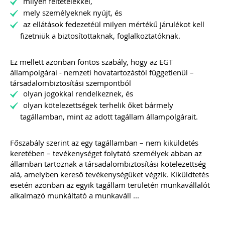
milyen feltételekkel,
össze.
A könyvelők kérdéseire részletes
gyakorlatias választ adunk.
mely személyeknek nyújt, és
az ellátások fedezetéül milyen mértékű járulékot kell
A kiadvány sokszínűsége miatt
fizetniük a biztosítottaknak, foglalkoztatóknak.
valamennyi olyan könyvelőirodának
ajánljuk e kiadványt, aki úgy gondolja,
számos érdekes, egyedi eset során
Ez mellett azonban fontos szabály, hogy az EGT
komoly kutakodás után lehet csak a
állampolgárai - nemzeti hovatartozástól függetlenül –
helyes számviteli/adózási elszámolást
társadalombiztosítási szempontból
megtalálni.
olyan jogokkal rendelkeznek, és
olyan kötelezettségek terhelik őket bármely
tagállamban, mint az adott tagállam állampolgárait.
Ízelítő a kiadvány tartalmából:
Külföldi előlegszámla árfolyama
Bérelt személygépkocsival kapcsolatos
Főszabály szerint az egy tagállamban – nem kiküldetés
áfa-levonási szabályok: bérleti díj,
keretében – tevékenységet folytató személyek abban az
üzemanyag, karbantartás, valamint a
államban tartoznak a társadalombiztosítási kötelezettség
bírság könyvelése
alá, amelyben kereső tevékenységüket végzik. Kiküldtetés
Osztalék kifizetése ingatlan átadásával
Fuvarozó vállalkozás esetén
esetén azonban az egyik tagállam területén munkavállalót
alkalmazandó munkaidőkeretre
alkalmazó munkáltató a munkaváll ...
vonatkozó szabályok
Végelszámolásból kényszertörlés –
bevallási és beszámolási