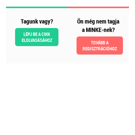
kötelezettségek
Kiadványunk kizárólag online
Tagunk vagy?
Ön még nem tagja
formában érhető el!
a MINKE-nek?
LÉPJ BE A CIKK
TAGJAINKNAK INGYENESEN
ELOLVASÁSÁHOZ
LETÖLTHETŐ A HONLAPON!
TOVÁBB A
REGISZTRÁCIÓHOZ
Ár: 6900
Tagoknak: Ingyenesen
letölthető
MEGRENDELEM
Még több szakmai kiadvány »
Szakmai sarok