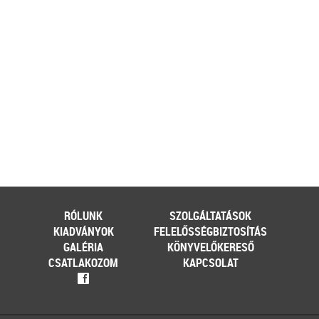
[…]
Továbbolvasom »
Még több szakmai cikk »
RÓLUNK
SZOLGÁLTATÁSOK
KIADVÁNYOK
FELELŐSSÉGBIZTOSÍTÁS
GALÉRIA
KÖNYVELŐKERESŐ
CSATLAKOZOM
KAPCSOLAT
f