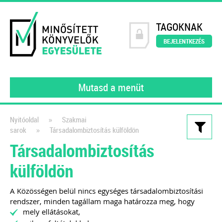
TAGOKNAK
BEJELENTKEZÉS
Mutasd a menüt
»
Nyitóoldal
Szakmai
»
sarok
Társadalombiztosítás külföldön
Kiadványaink
Társadalombiztosítás
200 könyvelői kérdés – 200
külföldön
szakértői válasz
2023
A Közösségen belül nincs egységes társadalombiztosítási
rendszer, minden tagállam maga határozza meg, hogy
A MINKE tagjai (gyakorló könyvelői)
mely ellátásokat,
által feltett kérdéseket gyűjtöttük