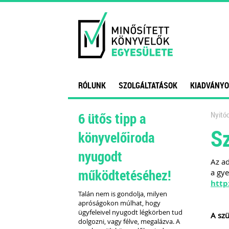
RÓLUNK
SZOLGÁLTATÁSOK
KIADVÁNYO
6 ütős tipp a
Nyitóo
Sz
könyvelőiroda
nyugodt
Az ad
működtetéséhez!
a gye
http
Talán nem is gondolja, milyen
apróságokon múlhat, hogy
ügyfeleivel nyugodt légkörben tud
A szü
dolgozni, vagy félve, megalázva. A