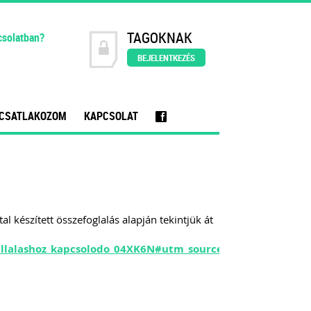
TAGOKNAK
csolatban?
BEJELENTKEZÉS
CSATLAKOZOM
KAPCSOLAT
f
 készített összefoglalás alapján tekintjük át
mekvallalashoz_kapcsolodo_04XK6N#utm_source=adozona.h