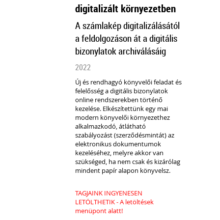
digitalizált környezetben
A számlakép digitalizálásától
a feldolgozáson át a digitális
bizonylatok archiválásáig
2022
Új és rendhagyó könyvelői feladat és
felelősség a digitális bizonylatok
online rendszerekben történő
kezelése. Elkészítettünk egy mai
modern könyvelői környezethez
alkalmazkodó, átlátható
szabályozást (szerződésmintát) az
elektronikus dokumentumok
kezeléséhez, melyre akkor van
szükséged, ha nem csak és kizárólag
mindent papír alapon könyvelsz.
TAGJAINK INGYENESEN
LETÖLTHETIK - A letöltések
menüpont alatt!