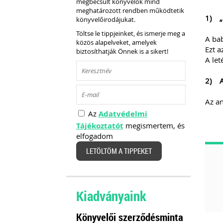
megbecsült könyvelők mind
meghatározott rendben működtetik
1) „
könyvelőirodájukat.
Töltse le tippjeinket, és ismerje meg a
A bab
közös alapelveket, amelyek
Ezt a
biztosíthatják Önnek is a sikert!
A let
2) A
Az an
Az
Adatvédelmi
Tájékoztatót
megismertem, és
elfogadom
LETÖLTÖM A TIPPEKET
Kiadványaink
Könyvelői szerződésminta