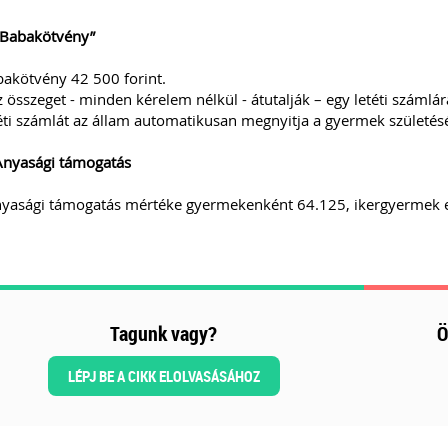
Babakötvény”
akötvény 42 500 forint.
z összeget - minden kérelem nélkül - átutalják – egy letéti számlár
éti számlát az állam automatikusan megnyitja a gyermek születés
nyasági támogatás
yasági támogatás mértéke gyermekenként 64.125, ikergyermek es
Tagunk vagy?
Ö
LÉPJ BE A CIKK ELOLVASÁSÁHOZ