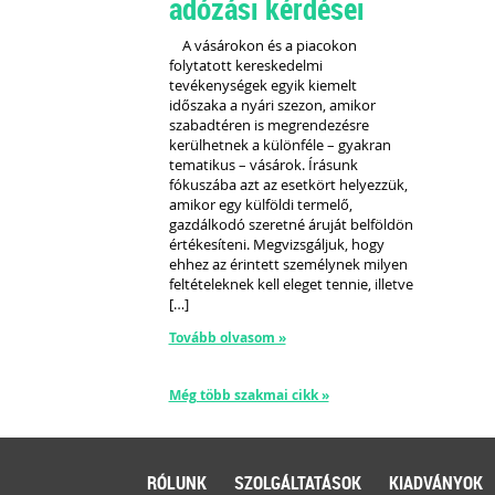
adózási kérdései
A vásárokon és a piacokon
folytatott kereskedelmi
tevékenységek egyik kiemelt
időszaka a nyári szezon, amikor
szabadtéren is megrendezésre
kerülhetnek a különféle – gyakran
tematikus – vásárok. Írásunk
fókuszába azt az esetkört helyezzük,
amikor egy külföldi termelő,
gazdálkodó szeretné áruját belföldön
értékesíteni. Megvizsgáljuk, hogy
ehhez az érintett személynek milyen
feltételeknek kell eleget tennie, illetve
[…]
Tovább olvasom »
Még több szakmai cikk »
RÓLUNK
SZOLGÁLTATÁSOK
KIADVÁNYOK