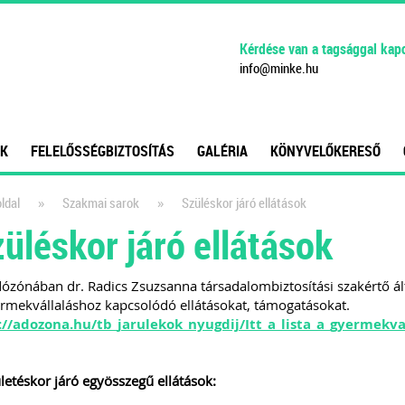
Kérdése van a tagsággal kap
info
@
minke
.
hu
K
FELELŐSSÉGBIZTOSÍTÁS
GALÉRIA
KÖNYVELŐKERESŐ
»
»
ldal
Szakmai sarok
Szüléskor járó ellátások
üléskor járó ellátások
ózónában dr. Radics Zsuzsanna társadalombiztosítási szakértő által
rmekvállaláshoz kapcsolódó ellátásokat, támogatásokat.
://adozona.hu/tb_jarulekok_nyugdij/Itt_a_lista_a_gyer
letéskor járó egyösszegű ellátások: