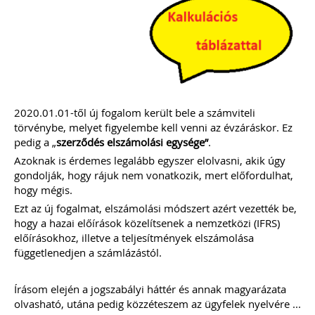
(VIII. 9.) 3. § alapján a 2022. augusztus
31-én a kisadózó vállalkozások tételes
adóját alkalmazó közkereseti társaság,
betéti társaság, egyéni cég, ügyvédi
iroda
NEM köteles
a számvitelről szóló
2000. évi C. törvény 2/A. § (4)
bekezdése szerinti
nyitó mérlegét
könyvvizsgálóval ellenőriztetni.
TAGJAINK INGYENESEN LETÖLTHETIK -
2020.01.01-től új fogalom került bele a számviteli
A letöltések menüpont alatt!
törvénybe, melyet figyelembe kell venni az évzáráskor. Ez
Ár: 14.900 Ft
pedig a „
szerződés elszámolási egysége”
.
Tagoknak: Ingyenesen
Azoknak is érdemes legalább egyszer elolvasni, akik úgy
letölthető
gondolják, hogy rájuk nem vonatkozik, mert előfordulhat,
hogy mégis.
MEGRENDELEM
Ezt az új fogalmat, elszámolási módszert azért vezették be,
hogy a hazai előírások közelítsenek a nemzetközi (IFRS)
előírásokhoz, illetve a teljesítmények elszámolása
Még több szakmai kiadvány »
függetlenedjen a számlázástól.
Írásom elején a jogszabályi háttér és annak magyarázata
Szakmai sarok
olvasható, utána pedig közzéteszem az ügyfelek nyelvére ...