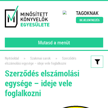
TAGOKNAK
BEJELENTKEZÉS
Mutasd a menüt
»
»
Nyitóoldal
Szakmai sarok
Szerződés
elszámolási egysége – ideje vele foglalkozni
Kiadványaink
Szerződés elszámolási
Nyitómérleg összeállítása
egysége – ideje vele
lépésről lépésre – e-book
foglalkozni
2022
Egy újabb felelősség hárul a
könyvelőkre, a Kormány 297/2022.