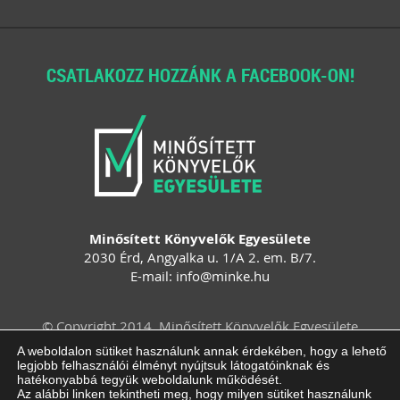
CSATLAKOZZ HOZZÁNK A FACEBOOK-ON!
Minősített Könyvelők Egyesülete
2030 Érd, Angyalka u. 1/A 2. em. B/7.
E-mail:
info
@
minke
.
hu
© Copyright 2014. Minősített Könyvelők Egyesülete
Felhasználási feltételek
Adatvédelem
A weboldalon sütiket használunk annak érdekében, hogy a lehető
legjobb felhasználói élményt nyújtsuk látogatóinknak és
Impresszum
ÁSZF
Süti beállítások
hatékonyabbá tegyük weboldalunk működését.
módosítása
Az alábbi linken tekintheti meg, hogy milyen sütiket használunk