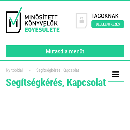
TAGOKNAK
BEJELENTKEZÉS
Mutasd a menüt
»
Nyitóoldal
Segítségkérés, Kapcsolat
Segítségkérés, Kapcsolat
Kiadványaink
Könyvelői szerződésminta
A szerződés, amely tökéletesen
védi a könyvelők érdekeit!
2021
Dr. Vámosi-Nagy Szabolcs
adószakértő