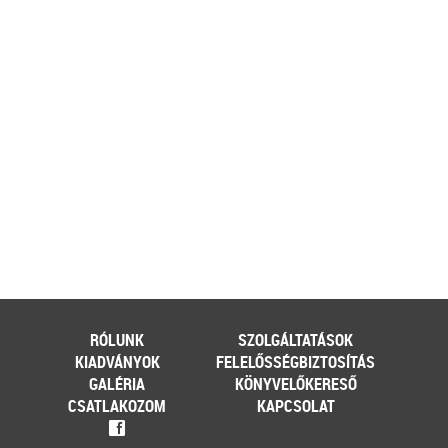
időszaka a nyári szezon, amikor
szabadtéren is megrendezésre
kerülhetnek a különféle – gyakran
tematikus – vásárok. Írásunk
fókuszába azt az esetkört helyezzük,
amikor egy külföldi termelő,
gazdálkodó szeretné áruját belföldön
értékesíteni. Megvizsgáljuk, hogy
ehhez az érintett személynek milyen
feltételeknek kell eleget tennie, illetve
[…]
Továbbolvasom »
Még több szakmai cikk »
RÓLUNK
SZOLGÁLTATÁSOK
KIADVÁNYOK
FELELŐSSÉGBIZTOSÍTÁS
GALÉRIA
KÖNYVELŐKERESŐ
CSATLAKOZOM
KAPCSOLAT
f