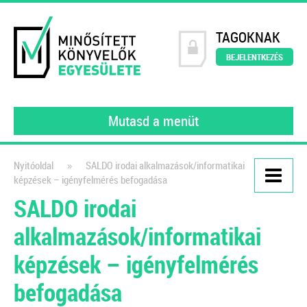
TAGOKNAK
BEJELENTKEZÉS
Mutasd a menüt
»
Nyitóoldal
SALDO irodai alkalmazások/informatikai
képzések – igényfelmérés befogadása
Kiadványaink
SALDO irodai
Könyvelői szerződésminta
alkalmazások/informatikai
digitalizált környezetben
képzések – igényfelmérés
A számlakép digitalizálásától a
feldolgozáson át a digitális
befogadása
bizonylatok archiválásáig