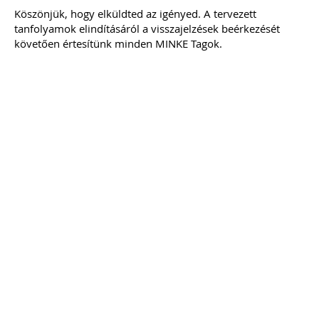
Köszönjük, hogy elküldted az igényed. A tervezett
2022
tanfolyamok elindításáról a visszajelzések beérkezését
Új és rendhagyó könyvelői feladat és
követően értesítünk minden MINKE Tagok.
felelősség a digitális bizonylatok online
rendszerekben történő kezelése.
Elkészítettünk egy mai modern
könyvelői környezethez alkalmazkodó,
átlátható szabályozást
(szerződésmintát) az elektronikus
dokumentumok kezeléséhez, melyre
akkor van szükséged, ha nem csak és
kizárólag mindent papír alapon
könyvelsz.
TAGJAINK INGYENESEN LETÖLTHETIK -
A letöltések menüpont alatt!
Ár: 17.900 Ft
Tagoknak: Ingyenesen
letölthető
MEGRENDELEM