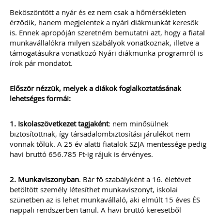
2022
Beköszöntött a nyár és ez nem csak a hőmérsékleten
érződik, hanem megjelentek a nyári diákmunkát keresők
Új és rendhagyó könyvelői feladat és
is. Ennek apropóján szeretném bemutatni azt, hogy a fiatal
felelősség a digitális bizonylatok online
munkavállalókra milyen szabályok vonatkoznak, illetve a
rendszerekben történő kezelése.
Elkészítettünk egy mai modern
támogatásukra vonatkozó Nyári diákmunka programról is
könyvelői környezethez alkalmazkodó,
írok pár mondatot.
átlátható szabályozást
(szerződésmintát) az elektronikus
dokumentumok kezeléséhez, melyre
Először nézzük, melyek a diákok foglalkoztatásának
akkor van szükséged, ha nem csak és
lehetséges formái:
kizárólag mindent papír alapon
könyvelsz.
1. Iskolaszövetkezet tagjaként
: nem minősülnek
biztosítottnak, így társadalombiztosítási járulékot nem
TAGJAINK INGYENESEN LETÖLTHETIK -
vonnak tőlük. A 25 év alatti fiatalok SZJA mentessége pedig
A letöltések menüpont alatt!
havi bruttó 656.785 Ft-ig rájuk is érvényes.
Ár: 17.900 Ft
Tagoknak: Ingyenesen
2. Munkaviszonyban
. Bár fő szabályként a 16. életévet
letölthető
betöltött személy létesíthet munkaviszonyt, iskolai
szünetben az is lehet munkavállaló, aki elmúlt 15 éves ÉS
MEGRENDELEM
nappali rendszerben tanul. A havi bruttó keresetből