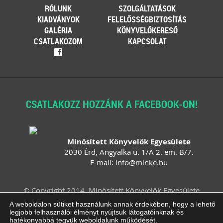
RÓLUNK
SZOLGÁLTATÁSOK
KIADVÁNYOK
FELELŐSSÉGBIZTOSÍTÁS
GALÉRIA
KÖNYVELŐKERESŐ
CSATLAKOZOM
KAPCSOLAT
f
CSATLAKOZZ HOZZÁNK A FACEBOOK-ON!
Minősített Könyvelők Egyesülete
2030 Érd, Angyalka u. 1/A 2. em. B/7.
E-mail:
info
@
minke
.
hu
© Copyright 2014. Minősített Könyvelők Egyesülete
Felhasználási feltételek
Adatvédelem
A weboldalon sütiket használunk annak érdekében, hogy a lehető
legjobb felhasználói élményt nyújtsuk látogatóinknak és
Impresszum
ÁSZF
Süti beállítások
hatékonyabbá tegyük weboldalunk működését.