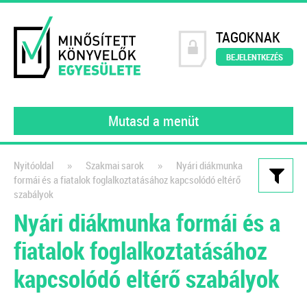
TAGOKNAK
BEJELENTKEZÉS
Mutasd a menüt
»
»
Nyitóoldal
Szakmai sarok
Nyári diákmunka
formái és a fiatalok foglalkoztatásához kapcsolódó eltérő
Kiadványaink
szabályok
Nyári diákmunka formái és a
Könyvelői szerződésminta
digitalizált környezetben
fiatalok foglalkoztatásához
A számlakép digitalizálásától a
kapcsolódó eltérő szabályok
feldolgozáson át a digitális
bizonylatok archiválásáig