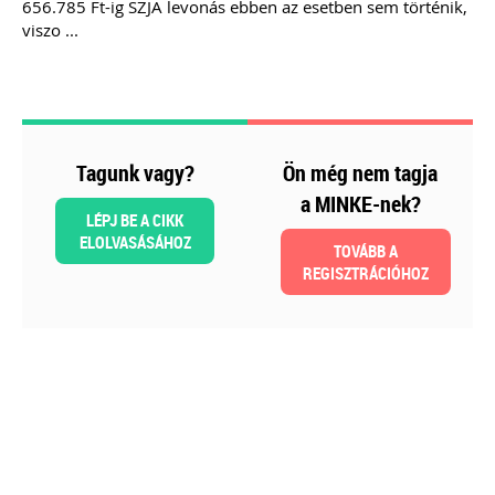
656.785 Ft-ig SZJA levonás ebben az esetben sem történik,
Még több szakmai kiadvány »
viszo ...
Szakmai sarok
Tagunk vagy?
Ön még nem tagja
a MINKE-nek?
LÉPJ BE A CIKK
ELOLVASÁSÁHOZ
TOVÁBB A
REGISZTRÁCIÓHOZ
2026-08-04
Külföldi gazdálkodó
magyarországi
vásárokon történő