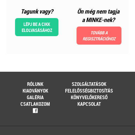
kötelezettségek
Tagunk vagy?
Ön még nem tagja
Kiadványunk kizárólag online
a MINKE-nek?
formában érhető el!
LÉPJ BE A CIKK
ELOLVASÁSÁHOZ
TOVÁBB A
TAGJAINKNAK INGYENESEN
REGISZTRÁCIÓHOZ
LETÖLTHETŐ A HONLAPON!
Ár: 6900
Tagoknak: Ingyenesen
letölthető
MEGRENDELEM
RÓLUNK
SZOLGÁLTATÁSOK
KIADVÁNYOK
FELELŐSSÉGBIZTOSÍTÁS
Még több szakmai kiadvány »
GALÉRIA
KÖNYVELŐKERESŐ
CSATLAKOZOM
KAPCSOLAT
f
Szakmai sarok