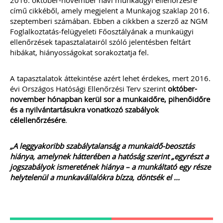
2016. október-november havi munkaügyi ellenőrzésre”
össze.
A könyvelők kérdéseire részletes
című cikkéből, amely megjelent a Munkajog szaklap 2016.
gyakorlatias választ adunk.
szeptemberi számában. Ebben a cikkben a szerző az NGM
Foglalkoztatás-felügyeleti Főosztályának a munkaügyi
A kiadvány sokszínűsége miatt
ellenőrzések tapasztalatairól szóló jelentésben feltárt
valamennyi olyan könyvelőirodának
ajánljuk e kiadványt, aki úgy gondolja,
hibákat, hiányosságokat sorakoztatja fel.
számos érdekes, egyedi eset során
komoly kutakodás után lehet csak a
A tapasztalatok áttekintése azért lehet érdekes, mert 2016.
helyes számviteli/adózási elszámolást
megtalálni.
évi Országos Hatósági Ellenőrzési Terv szerint
október-
november hónapban kerül sor a munkaidőre, pihenőidőre
és a nyilvántartásukra vonatkozó szabályok
Ízelítő a kiadvány tartalmából:
célellenőrzésére
.
Külföldi előlegszámla árfolyama
Bérelt személygépkocsival kapcsolatos
„A leggyakoribb szabálytalanság a munkaidő-beosztás
áfa-levonási szabályok: bérleti díj,
üzemanyag, karbantartás, valamint a
hiánya, amelynek hátterében a hatóság szerint „egyrészt a
bírság könyvelése
jogszabályok ismeretének hiánya – a munkáltató egy része
Osztalék kifizetése ingatlan átadásával
helytelenül a munkavállalókra bízza, döntsék el ...
Fuvarozó vállalkozás esetén
alkalmazandó munkaidőkeretre
vonatkozó szabályok
Végelszámolásból kényszertörlés –
bevallási és beszámolási