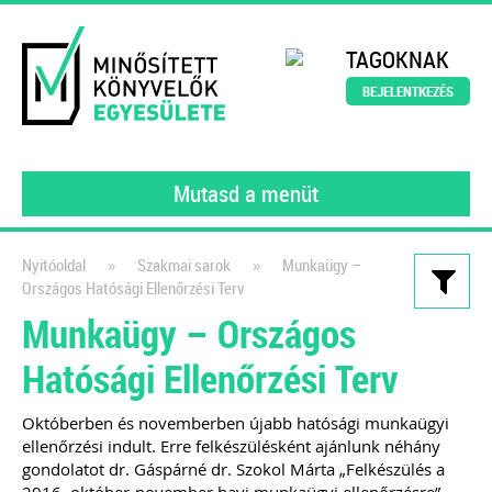
TAGOKNAK
BEJELENTKEZÉS
Mutasd a menüt
»
»
Nyitóoldal
Szakmai sarok
Munkaügy –
Országos Hatósági Ellenőrzési Terv
Kiadványaink
Munkaügy – Országos
200 könyvelői kérdés – 200
Hatósági Ellenőrzési Terv
szakértői válasz
2023
Októberben és novemberben újabb hatósági munkaügyi
ellenőrzési indult. Erre felkészülésként ajánlunk néhány
A MINKE tagjai (gyakorló könyvelői)
gondolatot dr. Gáspárné dr. Szokol Márta „Felkészülés a
által feltett kérdéseket gyűjtöttük