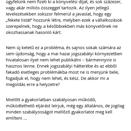
ügyfelünk nem fizeti ki a könyvelési díjat, és sok százezer,
2022
vagy akár milliós összeggel tartozik. Az ilyen jellegű
levelezésekben sokszor felmerül a javaslat, hogy egy
Új és rendhagyó könyvelői feladat és
„fekete listát” hozzunk létre, melyben ezek a vállalkozások
felelősség a digitális bizonylatok online
szerepelnek, hogy a későbbiekben más könyvelőnek ne
rendszerekben történő kezelése.
Elkészítettünk egy mai modern
okozhassanak hasonló kárt.
könyvelői környezethez alkalmazkodó,
átlátható szabályozást
(szerződésmintát) az elektronikus
Nem új keletű ez a probléma, és sajnos sokak számára az
dokumentumok kezeléséhez, melyre
sem újdonság, hogy a mai hazai jogszabályi környezetben
akkor van szükséged, ha nem csak és
hivatalosan ilyet nem lehet publikálni – bármennyire is
kizárólag mindent papír alapon
hasznos lenne. Ennek jogszabályi hátterébe és az ebből
könyvelsz.
fakadó esetleges problémákba most ne is menjünk bele,
fogadjuk el, hogy nem lehet, és kész. De akkor mi a
TAGJAINK INGYENESEN LETÖLTHETIK -
megoldás erre a helyzetre?
A letöltések menüpont alatt!
Ár: 17.900 Ft
Mielőtt a gyakorlatban szabályosan működő,
Tagoknak: Ingyenesen
működtethető eljárást leírjuk, még egy általános, de jogilag
letölthető
minden szabályosságot mellőző gyakorlatot meg kell
említeni ...
MEGRENDELEM