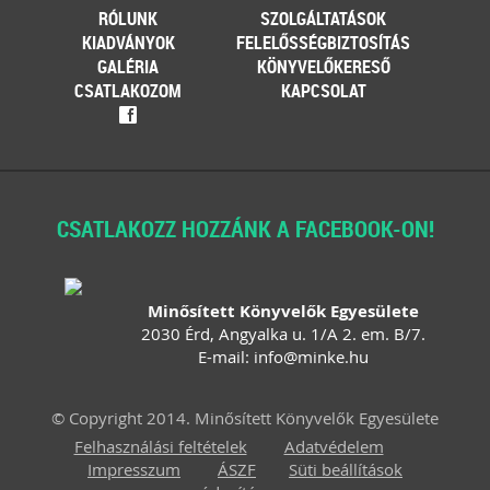
RÓLUNK
SZOLGÁLTATÁSOK
KIADVÁNYOK
FELELŐSSÉGBIZTOSÍTÁS
GALÉRIA
KÖNYVELŐKERESŐ
CSATLAKOZOM
KAPCSOLAT
f
CSATLAKOZZ HOZZÁNK A FACEBOOK-ON!
Minősített Könyvelők Egyesülete
2030 Érd, Angyalka u. 1/A 2. em. B/7.
E-mail:
info
@
minke
.
hu
© Copyright 2014. Minősített Könyvelők Egyesülete
Felhasználási feltételek
Adatvédelem
Impresszum
ÁSZF
Süti beállítások