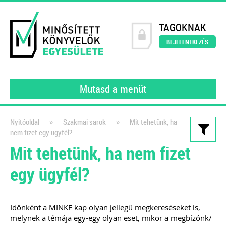
TAGOKNAK
BEJELENTKEZÉS
Mutasd a menüt
»
»
Nyitóoldal
Szakmai sarok
Mit tehetünk, ha
nem fizet egy ügyfél?
Kiadványaink
Mit tehetünk, ha nem fizet
Könyvelői szerződésminta
egy ügyfél?
digitalizált környezetben
A számlakép digitalizálásától a
feldolgozáson át a digitális
Időnként a MINKE kap olyan jellegű megkereséseket is,
melynek a témája egy-egy olyan eset, mikor a megbízónk/
bizonylatok archiválásáig