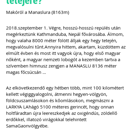
2022
Makóról a Manaslura (8163m)
Új és rendhagyó könyvelői feladat és
felelősség a digitális bizonylatok online
rendszerekben történő kezelése.
2018.szeptember 1. Végre, hosszú-hosszú repülés után
Elkészítettünk egy mai modern
megérkeztünk Kathmanduba, Nepál fővárosába. Álmom,
könyvelői környezethez alkalmazkodó,
hogy valaha 8000 méter fölött álljak egy hegy tetején,
átlátható szabályozást
megvalósulni tűnt.Annyira hittem, akartam, küzdöttem az
(szerződésmintát) az elektronikus
elmúlt évben és most itt vagyok újra, hogy első magyar
dokumentumok kezeléséhez, melyre
nőként, a magyar nemzeti lobogót a kezemben tartva a
akkor van szükséged, ha nem csak és
kizárólag mindent papír alapon
szívemben himnusz zengjen a MANASLU 8136 méter
könyvelsz.
magas főcsúcsán …
TAGJAINK INGYENESEN LETÖLTHETIK -
Az elkövetkezendő egy hétben több, mint 100 kilométert
A letöltések menüpont alatt!
kellett végiggyalogolni, átmenni hegyen-völgyön,
Ár: 17.900 Ft
földcsuszamlásokon és kőomlásokon, megmászni a
Tagoknak: Ingyenesen
LARKYA LAhágó 5100 méteres gerincét, hogy onnan
letölthető
holtfáradtan újra leereszkedjek az oxigéndús, zöldellő
erdőkkel, illatozó virágokkal telehintett
MEGRENDELEM
SamaGaonvölgyébe.