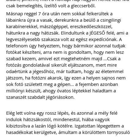
csak bemelegítés, ízelítő volt a gleccserből.
Másnap reggel 7 óra után nem sokkal felkerültek a
lábainkra újra a vasak, derekunkra a beülő a csingilingi
karabínerekkel, mászógéppel, ereszkedőeszközzel,
hátunkra a nagy hátizsák. Elindultunk a JÉGESŐ felé, ami a
legveszélyesebb szakasza volt az egész expedíciónak. A
telefonom úgy helyeztem, hogy bármikor azonnal tudjak
fotókat készíteni, arra nem is gondoltam, hogy nem lesz
szabad kezem, amivel ezt megtehetném majd …Csak a
fotózás gondolatával sikerült eljátszanom, mert mire
odaértünk a jégesőhöz, már tudtam, hogy az életemmel
játszom, ha fotózni akarok, így ezen a helyen sajnos nem
sok fotó született meg a gépen… a fejemben azonban
milliónyi készült, ahogy óvatos léptekkel haladtam a
szanaszét szabdalt jégóriásokon.
Elég lett volna egy rossz lépés, és azonnal a mély felé
indulok hátizsákostól, mindenestül, hiába vagyok
kibiztosítva a lazán lógó kötélre. Izgatottan lépegettem a
hasadékokat kerülgetve, ámultam a körülöttem tornyosuló