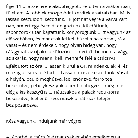
Éjjel 11 … a szél ereje alábbhagyott. Felültem a zsákomban,
füleltem. A többiek mozgolódni kezdtek a sátraikban. Mi is
lassan készülődni kezdtünk… Eljött hát végre a várva várt
nap, amiért egy éven át dolgoztunk, küzdöttünk,
szponzorok után kajtattunk, könyörögtünk… itt vagyunk az
előszobában, és már csak fel kell húzni a bakancsot, rá a
vasat – és nem érdekelt, hogy olyan hideg van, hogy
ráfagynak az ujjaim a kötözőre … mert élt bennem a vágy,
az akarás, hogy menni kell, menni felfelé a csúcsrA!
Éjfélt ütött az óra … lassan kiürül a C4, mindenki, aki él és
mozog a csúcs felé tart … Lassan mi is elkészültünk. Vasak
a helyén, beülő meghúzva, leellenőrizve, forró tea
bekészítve, pehelykesztyűk a pertlin libegve … még most
elég a kis kesztyű is … Hátizsákba a palack reduktorral
bekészítve, leellenőrizve, maszk a hátizsák tetején
bezippzározva.
Kész vagyunk, induljunk már végre!
A táborból a csúcs felé már csak enyhén emelkedett a