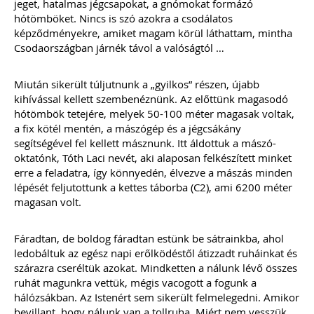
jeget, hatalmas jégcsapokat, a gnómokat formázó
hótömböket. Nincs is szó azokra a csodálatos
képződményekre, amiket magam körül láthattam, mintha
Csodaországban járnék távol a valóságtól …
Miután sikerült túljutnunk a „gyilkos” részen, újabb
kihívással kellett szembenéznünk. Az előttünk magasodó
hótömbök tetejére, melyek 50-100 méter magasak voltak,
a fix kötél mentén, a mászógép és a jégcsákány
segítségével fel kellett másznunk. Itt áldottuk a mászó-
oktatónk, Tóth Laci nevét, aki alaposan felkészített minket
erre a feladatra, így könnyedén, élvezve a mászás minden
lépését feljutottunk a kettes táborba (C2), ami 6200 méter
magasan volt.
Fáradtan, de boldog fáradtan estünk be sátrainkba, ahol
ledobáltuk az egész napi erőlködéstől átizzadt ruháinkat és
szárazra cseréltük azokat. Mindketten a nálunk lévő összes
ruhát magunkra vettük, mégis vacogott a fogunk a
hálózsákban. Az Istenért sem sikerült felmelegedni. Amikor
bevillant, hogy nálunk van a tollruha. Miért nem vesszük