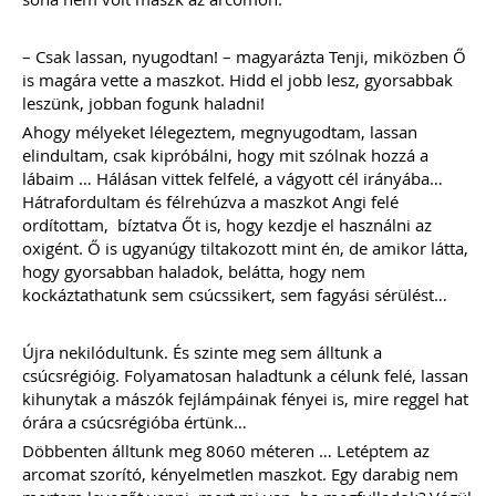
– Csak lassan, nyugodtan! – magyarázta Tenji, miközben Ő
is magára vette a maszkot. Hidd el jobb lesz, gyorsabbak
leszünk, jobban fogunk haladni!
Ahogy mélyeket lélegeztem, megnyugodtam, lassan
elindultam, csak kipróbálni, hogy mit szólnak hozzá a
lábaim … Hálásan vittek felfelé, a vágyott cél irányába…
Hátrafordultam és félrehúzva a maszkot Angi felé
ordítottam, bíztatva Őt is, hogy kezdje el használni az
oxigént. Ő is ugyanúgy tiltakozott mint én, de amikor látta,
hogy gyorsabban haladok, belátta, hogy nem
kockáztathatunk sem csúcssikert, sem fagyási sérülést…
Újra nekilódultunk. És szinte meg sem álltunk a
csúcsrégióig. Folyamatosan haladtunk a célunk felé, lassan
kihunytak a mászók fejlámpáinak fényei is, mire reggel hat
órára a csúcsrégióba értünk…
Döbbenten álltunk meg 8060 méteren … Letéptem az
arcomat szorító, kényelmetlen maszkot. Egy darabig nem