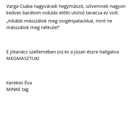
Varga Csaba nagyváradi hegymászó, szívemnek nagyon
kedves barátom indulás előtti utolsó tanácsa ez volt:
„Inkább másszátok meg oxigénpalackkal, mint ne
másszátok meg nélküle!”
E jótanács szellemében (is) és a józan észre hallgatva
MEGMÁSZTUK!
Kerekes Éva
MINKE tag