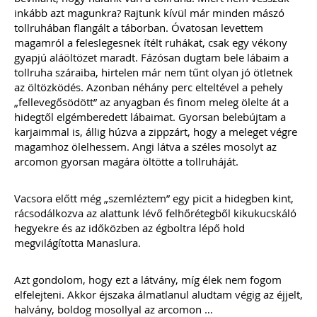
inkább azt magunkra? Rajtunk kívül már minden mászó
tollruhában flangált a táborban. Óvatosan levettem
magamról a feleslegesnek ítélt ruhákat, csak egy vékony
gyapjú aláöltözet maradt. Fázósan dugtam bele lábaim a
tollruha száraiba, hirtelen már nem tűnt olyan jó ötletnek
az öltözködés. Azonban néhány perc elteltével a pehely
„fellevegősödött” az anyagban és finom meleg ölelte át a
hidegtől elgémberedett lábaimat. Gyorsan belebújtam a
karjaimmal is, állig húzva a zippzárt, hogy a meleget végre
magamhoz ölelhessem. Angi látva a széles mosolyt az
arcomon gyorsan magára öltötte a tollruháját.
Vacsora előtt még „szemléztem” egy picit a hidegben kint,
rácsodálkozva az alattunk lévő felhőrétegből kikukucskáló
hegyekre és az időközben az égboltra lépő hold
megvilágította Manaslura.
Azt gondolom, hogy ezt a látvány, míg élek nem fogom
elfelejteni. Akkor éjszaka álmatlanul aludtam végig az éjjelt,
halvány, boldog mosollyal az arcomon …