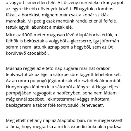
szabadtéren is megrendezésre
a vágyott ismeretlen felé. Az ösvény meredeken kanyargott
kerülhetnek a különféle – gyakran
az egyre kisebb növények között. Elhagytuk a lombos
tematikus – vásárok. Írásunk
fákat, a borókást, mígnem már csak a kopár sziklák
fókuszába azt az esetkört helyezzük,
maradtak. Mi pedig csak mentünk rendületlenül felfelé,
amikor egy külföldi termelő,
tettük egyik lábunkat a másik elé.
gazdálkodó szeretné áruját belföldön
értékesíteni. Megvizsgáljuk, hogy
Mire az 4900 méter magasan lévő Alaptáborba értük, a
ehhez az érintett személynek milyen
felhők is bekúsztak a völgyből a gleccserre, így jóformán
feltételeknek kell eleget tennie, illetve
semmit nem láttunk aznap sem a hegyből, sem az Őt
[…]
körülvevő csodákból.
Továbbolvasom »
Másnap reggel az éltető nap sugarai már hat órakor
Még több szakmai cikk »
leolvasztották az éjjel a sátorbelsőre fagyott leheletünket.
Az arcomra potyogó jégdarabkák ébresztettek álmomból.
Hunyorogva léptem ki a sátorból a fényre. A Hegy teljes
pompájában ragyogott a napfényben, soha nem láttam
még ennél szebbet. Tekintetemmel végigsimítottam,
becézgettem a tábor fölé tornyosuló „fenevadat”.
Még eltelt néhány nap az Alaptáborban, mire megérkezett
a láma, hogy megtartsa a mi kis expedíciónknak a pudzsa