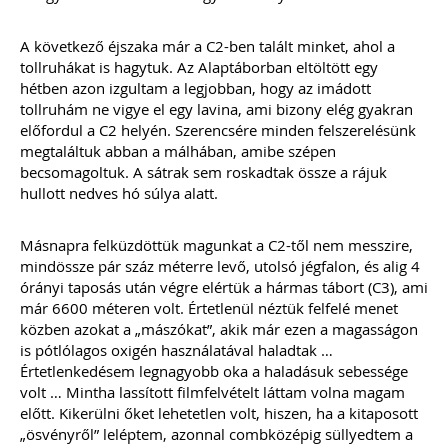
A következő éjszaka már a C2-ben talált minket, ahol a
tollruhákat is hagytuk. Az Alaptáborban eltöltött egy
hétben azon izgultam a legjobban, hogy az imádott
tollruhám ne vigye el egy lavina, ami bizony elég gyakran
előfordul a C2 helyén. Szerencsére minden felszerelésünk
megtaláltuk abban a málhában, amibe szépen
becsomagoltuk. A sátrak sem roskadtak össze a rájuk
hullott nedves hó súlya alatt.
Másnapra felküzdöttük magunkat a C2-től nem messzire,
mindössze pár száz méterre levő, utolsó jégfalon, és alig 4
órányi taposás után végre elértük a hármas tábort (C3), ami
már 6600 méteren volt. Értetlenül néztük felfelé menet
közben azokat a „mászókat”, akik már ezen a magasságon
is pótlólagos oxigén használatával haladtak …
Értetlenkedésem legnagyobb oka a haladásuk sebessége
volt … Mintha lassított filmfelvételt láttam volna magam
előtt. Kikerülni őket lehetetlen volt, hiszen, ha a kitaposott
„ösvényről” leléptem, azonnal combközépig süllyedtem a