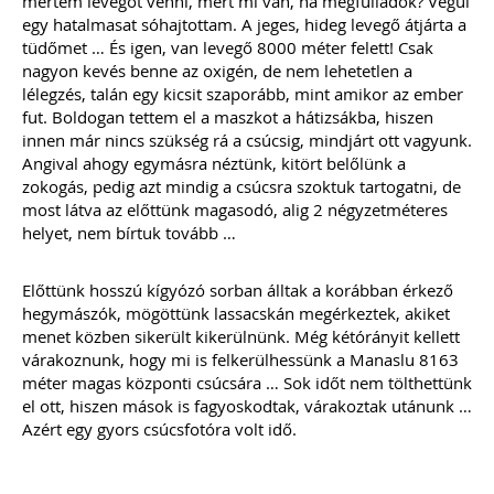
mertem levegőt venni, mert mi van, ha megfulladok? Végül
egy hatalmasat sóhajtottam. A jeges, hideg levegő átjárta a
tüdőmet … És igen, van levegő 8000 méter felett! Csak
nagyon kevés benne az oxigén, de nem lehetetlen a
lélegzés, talán egy kicsit szaporább, mint amikor az ember
fut. Boldogan tettem el a maszkot a hátizsákba, hiszen
innen már nincs szükség rá a csúcsig, mindjárt ott vagyunk.
Angival ahogy egymásra néztünk, kitört belőlünk a
zokogás, pedig azt mindig a csúcsra szoktuk tartogatni, de
most látva az előttünk magasodó, alig 2 négyzetméteres
helyet, nem bírtuk tovább …
Előttünk hosszú kígyózó sorban álltak a korábban érkező
hegymászók, mögöttünk lassacskán megérkeztek, akiket
menet közben sikerült kikerülnünk. Még kétórányit kellett
várakoznunk, hogy mi is felkerülhessünk a Manaslu 8163
méter magas központi csúcsára … Sok időt nem tölthettünk
el ott, hiszen mások is fagyoskodtak, várakoztak utánunk …
Azért egy gyors csúcsfotóra volt idő.