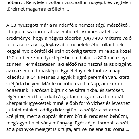
hóban … Kénytelen voltam visszaállni mögéjük és végtelen
türelmet magamra erőltetni…
A C3 nyüzsgött már a mindenféle nemzetiségű mászóktól,
itt újra felszaporodtak az emberek. Aminek az lett az
eredménye, hogy a négyes táborba (C4) 7490 méterre való
feljutásunk a világ leglassabb menetelésébe fulladt bele.
Reggel nyolc órától délután öt óráig tartott, mire az a közel
150 ember szinte tyúklépésben felhaladt a 800 méternyi
szinten. Természetesen, aki előző nap használta az oxigént,
az ma sem tett másképp. Egy életnyinek tűnt ez a nap.
Ráadásul a C4 a Manaslu egyik kiugró peremén van, kitett,
széljárta helyen. Már lemenőben volt a Nap, amikor mi
odaértünk. Fázósan bújtunk be sátrainkba, és sietősen,
elgémberedett ujjakkal rángattam magamra a tollruhát.
Sherpáink igyekeztek minél előbb forró vízhez és leveshez
juttatni minket, addig dideregtünk a széljárta sátorba.
Széljárta, mert a cippzárját nem bírtuk rendesen behúzni,
megfagyott a hitvány műanyag. Egész éjjel tombolt a szél,
az a picinyke meleget is kifújta, amivel beleheltük volna …