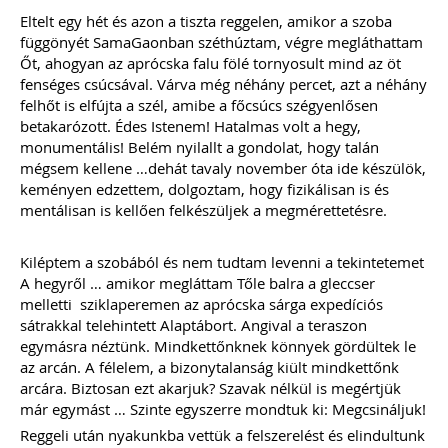
Eltelt egy hét és azon a tiszta reggelen, amikor a szoba
Még több szakmai kiadvány »
függönyét SamaGaonban széthúztam, végre megláthattam
Őt, ahogyan az aprócska falu fölé tornyosult mind az öt
fenséges csúcsával. Várva még néhány percet, azt a néhány
Szakmai sarok
felhőt is elfújta a szél, amibe a főcsúcs szégyenlősen
betakarózott. Édes Istenem! Hatalmas volt a hegy,
monumentális! Belém nyilallt a gondolat, hogy talán
mégsem kellene …dehát tavaly november óta ide készülök,
2026-08-04
Külföldi gazdálkodó
keményen edzettem, dolgoztam, hogy fizikálisan is és
mentálisan is kellően felkészüljek a megmérettetésre.
magyarországi
Kiléptem a szobából és nem tudtam levenni a tekintetemet
vásárokon történő
A hegyről … amikor megláttam Tőle balra a gleccser
részvételének
melletti sziklaperemen az aprócska sárga expedíciós
sátrakkal telehintett Alaptábort. Angival a teraszon
adózási kérdései
egymásra néztünk. Mindkettőnknek könnyek gördültek le
az arcán. A félelem, a bizonytalanság kiült mindkettőnk
A vásárokon és a piacokon
arcára. Biztosan ezt akarjuk? Szavak nélkül is megértjük
folytatott kereskedelmi
már egymást … Szinte egyszerre mondtuk ki: Megcsináljuk!
tevékenységek egyik kiemelt
időszaka a nyári szezon, amikor
Reggeli után nyakunkba vettük a felszerelést és elindultunk