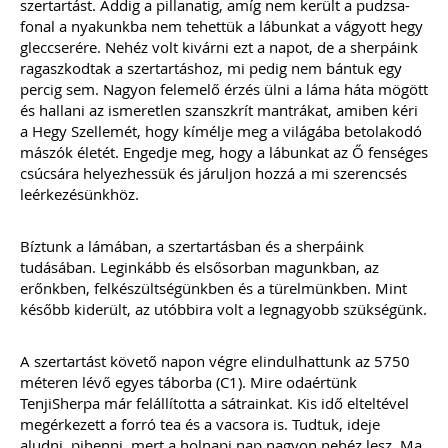
szertartást. Addig a pillanatig, amíg nem került a pudzsa-
fonal a nyakunkba nem tehettük a lábunkat a vágyott hegy
gleccserére. Nehéz volt kivárni ezt a napot, de a sherpáink
ragaszkodtak a szertartáshoz, mi pedig nem bántuk egy
percig sem. Nagyon felemelő érzés ülni a láma háta mögött
és hallani az ismeretlen szanszkrít mantrákat, amiben kéri
a Hegy Szellemét, hogy kímélje meg a világába betolakodó
mászók életét. Engedje meg, hogy a lábunkat az Ő fenséges
csúcsára helyezhessük és járuljon hozzá a mi szerencsés
leérkezésünkhöz.
Bíztunk a lámában, a szertartásban és a sherpáink
tudásában. Leginkább és elsősorban magunkban, az
erőnkben, felkészültségünkben és a türelmünkben. Mint
később kiderült, az utóbbira volt a legnagyobb szükségünk.
A szertartást követő napon végre elindulhattunk az 5750
méteren lévő egyes táborba (C1). Mire odaértünk
TenjiSherpa már felállította a sátrainkat. Kis idő elteltével
megérkezett a forró tea és a vacsora is. Tudtuk, ideje
aludni, pihenni, mert a holnapi nap nagyon nehéz lesz. Ma