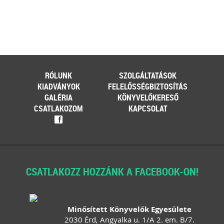
RÓLUNK
SZOLGÁLTATÁSOK
KIADVÁNYOK
FELELŐSSÉGBIZTOSÍTÁS
GALÉRIA
KÖNYVELŐKERESŐ
CSATLAKOZOM
KAPCSOLAT
f
CSATLAKOZZ HOZZÁNK A FACEBOOK-ON!
Minősített Könyvelők Egyesülete
2030 Érd, Angyalka u. 1/A 2. em. B/7.