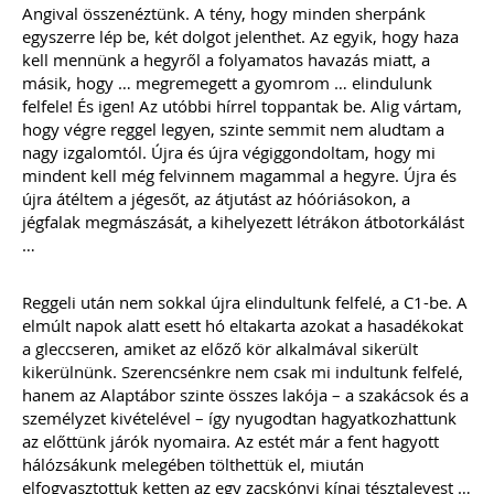
Angival összenéztünk. A tény, hogy minden sherpánk
egyszerre lép be, két dolgot jelenthet. Az egyik, hogy haza
kell mennünk a hegyről a folyamatos havazás miatt, a
másik, hogy … megremegett a gyomrom … elindulunk
felfele! És igen! Az utóbbi hírrel toppantak be. Alig vártam,
hogy végre reggel legyen, szinte semmit nem aludtam a
nagy izgalomtól. Újra és újra végiggondoltam, hogy mi
mindent kell még felvinnem magammal a hegyre. Újra és
újra átéltem a jégesőt, az átjutást az hóóriásokon, a
jégfalak megmászását, a kihelyezett létrákon átbotorkálást
…
Reggeli után nem sokkal újra elindultunk felfelé, a C1-be. A
elmúlt napok alatt esett hó eltakarta azokat a hasadékokat
a gleccseren, amiket az előző kör alkalmával sikerült
kikerülnünk. Szerencsénkre nem csak mi indultunk felfelé,
hanem az Alaptábor szinte összes lakója – a szakácsok és a
személyzet kivételével – így nyugodtan hagyatkozhattunk
az előttünk járók nyomaira. Az estét már a fent hagyott
hálózsákunk melegében tölthettük el, miután
elfogyasztottuk ketten az egy zacskónyi kínai tésztalevest …