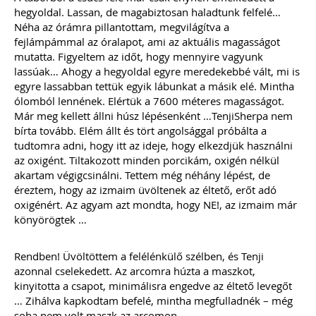
hegyoldal. Lassan, de magabiztosan haladtunk felfelé…
Néha az órámra pillantottam, megvilágítva a
fejlámpámmal az óralapot, ami az aktuális magasságot
mutatta. Figyeltem az időt, hogy mennyire vagyunk
lassúak… Ahogy a hegyoldal egyre meredekebbé vált, mi is
egyre lassabban tettük egyik lábunkat a másik elé. Mintha
ólomból lennének. Elértük a 7600 méteres magasságot.
Már meg kellett állni húsz lépésenként …TenjiSherpa nem
bírta tovább. Elém állt és tört angolsággal próbálta a
tudtomra adni, hogy itt az ideje, hogy elkezdjük használni
az oxigént. Tiltakozott minden porcikám, oxigén nélkül
akartam végigcsinálni. Tettem még néhány lépést, de
éreztem, hogy az izmaim üvöltenek az éltető, erőt adó
oxigénért. Az agyam azt mondta, hogy NE!, az izmaim már
könyörögtek …
Rendben! Üvöltöttem a felélénkülő szélben, és Tenji
azonnal cselekedett. Az arcomra húzta a maszkot,
kinyitotta a csapot, minimálisra engedve az éltető levegőt
… Zihálva kapkodtam befelé, mintha megfulladnék – még
soha nem volt maszk az arcomon.