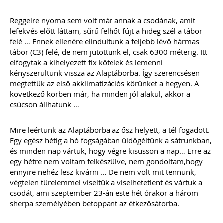
Reggelre nyoma sem volt már annak a csodának, amit
lefekvés előtt láttam, sűrű felhőt fújt a hideg szél a tábor
felé … Ennek ellenére elindultunk a feljebb lévő hármas
tábor (C3) felé, de nem jutottunk el, csak 6300 méterig. Itt
elfogytak a kihelyezett fix kötelek és lemenni
kényszerültünk vissza az Alaptáborba. Így szerencsésen
megtettük az első akklimatizációs körünket a hegyen. A
következő körben már, ha minden jól alakul, akkor a
csúcson állhatunk …
Mire leértünk az Alaptáborba az ősz helyett, a tél fogadott.
Egy egész hétig a hó fogságában üldögéltünk a sátrunkban,
és minden nap vártuk, hogy végre kisüssön a nap… Erre az
egy hétre nem voltam felkészülve, nem gondoltam,hogy
ennyire nehéz lesz kivárni … De nem volt mit tennünk,
végtelen türelemmel viseltük a viselhetetlent és vártuk a
csodát, ami szeptember 23-án este hét órakor a három
sherpa személyében betoppant az étkezősátorba.