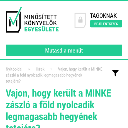
TAGOKNAK
BEJELENTKEZÉS
Mutasd a menüt
»
»
Nyitóoldal
Hírek
Vajon, hogy került a MINKE
zászló a föld nyolcadik legmagasabb hegyének
Kiadványaink
tetejére?
Vajon, hogy került a MINKE
Könyvelői szerződésminta
digitalizált környezetben
zászló a föld nyolcadik
A számlakép digitalizálásától a
legmagasabb hegyének
feldolgozáson át a digitális
tetejére?
bizonylatok archiválásáig