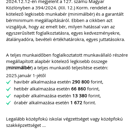
(VIII. 9.) 3. § alapján a 2022. augusztus
2024.12.12-én megjelent a 127. számú Magyar
31-én a kisadózó vállalkozások tételes
Közlönyben a 394/2024. (XII. 12.) Korm. rendelet a
adóját alkalmazó közkereseti társaság,
kötelező legkisebb munkabér (minimálbér) és a garantált
betéti társaság, egyéni cég, ügyvédi
bérminimum megállapításáról. Ebben a cikkben azt
iroda
NEM köteles
a számvitelről szóló
vizsgáljuk, hogy az emelt bér, milyen hatással van az
2000. évi C. törvény 2/A. § (4)
egyszerűsített foglalkoztatásra, egyes kedvezményekre,
bekezdése szerinti
nyitó mérlegét
könyvvizsgálóval ellenőriztetni.
átalányadóra, bevételi értékhatárokra, egyes juttatásokra.
TAGJAINK INGYENESEN LETÖLTHETIK -
A letöltések menüpont alatt!
A teljes munkaidőben foglalkoztatott munkavállaló részére
Ár: 14.900 Ft
megállapított alapbér kötelező legkisebb összege
Tagoknak: Ingyenesen
(
minimálbér
) a teljes munkaidő teljesítése esetén:
letölthető
2025.január 1-jétől
havibér alkalmazása esetén
290 800
forint,
MEGRENDELEM
hetibér alkalmazása esetén
66 860
forint,
napibér alkalmazása esetén
13 380
forint,
órabér alkalmazása esetén
1 672
forint.
Még több szakmai kiadvány »
Legalább középfokú iskolai végzettséget vagy középfokú
szakképzettséget ...
Szakmai sarok