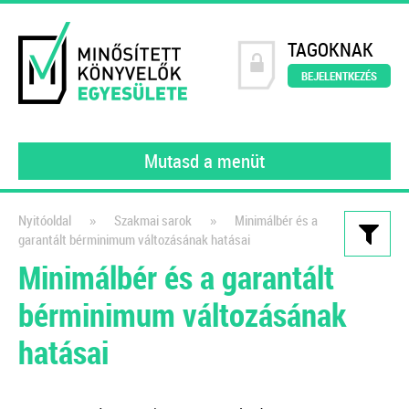
TAGOKNAK
BEJELENTKEZÉS
Mutasd a menüt
»
»
Nyitóoldal
Szakmai sarok
Minimálbér és a
garantált bérminimum változásának hatásai
Kiadványaink
Minimálbér és a garantált
Nyitómérleg összeállítása
bérminimum változásának
lépésről lépésre – e-book
hatásai
2022
Egy újabb felelősség hárul a
könyvelőkre, a Kormány 297/2022.