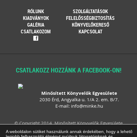
RÓLUNK
SZOLGÁLTATÁSOK
KIADVÁNYOK
FELELŐSSÉGBIZTOSÍTÁS
GALÉRIA
KÖNYVELŐKERESŐ
CSATLAKOZOM
KAPCSOLAT
f
CSATLAKOZZ HOZZÁNK A FACEBOOK-ON!
Minősített Könyvelők Egyesülete
2030 Érd, Angyalka u. 1/A 2. em. B/7.
E-mail:
info
@
minke
.
hu
© Copyright 2014. Minősített Könyvelők Egyesülete
Felhasználási feltételek
Adatvédelem
A weboldalon sütiket használunk annak érdekében, hogy a lehető
legjobb felhasználói élményt nyújtsuk látogatóinknak és