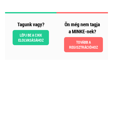
Tagunk vagy?
Ön még nem tagja
a MINKE-nek?
LÉPJ BE A CIKK
ELOLVASÁSÁHOZ
TOVÁBB A
REGISZTRÁCIÓHOZ
2026-08-04
Külföldi gazdálkodó
magyarországi
vásárokon történő
részvételének
adózási kérdései
A vásárokon és a piacokon
folytatott kereskedelmi
tevékenységek egyik kiemelt