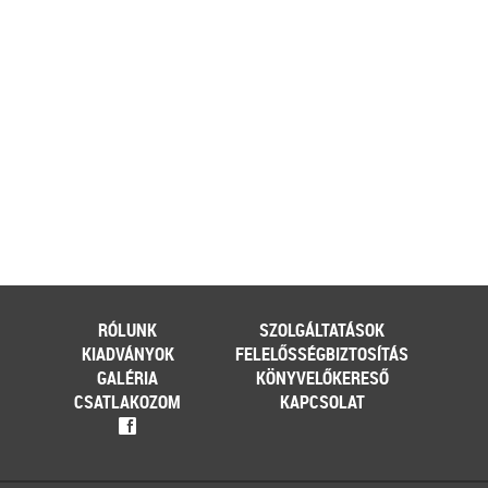
kerülhetnek a különféle – gyakran
tematikus – vásárok. Írásunk
fókuszába azt az esetkört helyezzük,
amikor egy külföldi termelő,
gazdálkodó szeretné áruját belföldön
értékesíteni. Megvizsgáljuk, hogy
ehhez az érintett személynek milyen
feltételeknek kell eleget tennie, illetve
[…]
Továbbolvasom »
Még több szakmai cikk »
RÓLUNK
SZOLGÁLTATÁSOK
KIADVÁNYOK
FELELŐSSÉGBIZTOSÍTÁS
GALÉRIA
KÖNYVELŐKERESŐ
CSATLAKOZOM
KAPCSOLAT
f