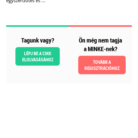
egyszerűsítés és ...
kötelezettségek
Kiadványunk kizárólag online
formában érhető el!
TAGJAINKNAK INGYENESEN
Tagunk vagy?
Ön még nem tagja
LETÖLTHETŐ A HONLAPON!
a MINKE-nek?
Ár: 6900
LÉPJ BE A CIKK
Tagoknak: Ingyenesen
ELOLVASÁSÁHOZ
TOVÁBB A
letölthető
REGISZTRÁCIÓHOZ
MEGRENDELEM
Még több szakmai kiadvány »
Szakmai sarok