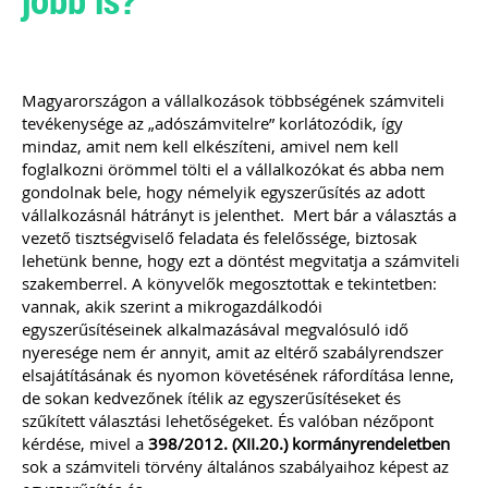
össze.
A könyvelők kérdéseire részletes
gyakorlatias választ adunk.
A kiadvány sokszínűsége miatt
valamennyi olyan könyvelőirodának
Magyarországon a vállalkozások többségének számviteli
ajánljuk e kiadványt, aki úgy gondolja,
tevékenysége az „adószámvitelre” korlátozódik, így
számos érdekes, egyedi eset során
mindaz, amit nem kell elkészíteni, amivel nem kell
komoly kutakodás után lehet csak a
foglalkozni örömmel tölti el a vállalkozókat és abba nem
helyes számviteli/adózási elszámolást
megtalálni.
gondolnak bele, hogy némelyik egyszerűsítés az adott
vállalkozásnál hátrányt is jelenthet. Mert bár a választás a
vezető tisztségviselő feladata és felelőssége, biztosak
lehetünk benne, hogy ezt a döntést megvitatja a számviteli
Ízelítő a kiadvány tartalmából:
Külföldi előlegszámla árfolyama
szakemberrel. A könyvelők megosztottak e tekintetben:
Bérelt személygépkocsival kapcsolatos
vannak, akik szerint a mikrogazdálkodói
áfa-levonási szabályok: bérleti díj,
egyszerűsítéseinek alkalmazásával megvalósuló idő
üzemanyag, karbantartás, valamint a
nyeresége nem ér annyit, amit az eltérő szabályrendszer
bírság könyvelése
elsajátításának és nyomon követésének ráfordítása lenne,
Osztalék kifizetése ingatlan átadásával
de sokan kedvezőnek ítélik az egyszerűsítéseket és
Fuvarozó vállalkozás esetén
alkalmazandó munkaidőkeretre
szűkített választási lehetőségeket. És valóban nézőpont
vonatkozó szabályok
kérdése, mivel a
398/2012. (XII.20.) kormányrendeletben
Végelszámolásból kényszertörlés –
sok a számviteli törvény általános szabályaihoz képest az
bevallási és beszámolási