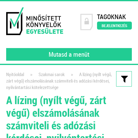
TAGOKNAK
BEJELENTKEZÉS
Mutasd a menüt
»
»
Nyitóoldal
Szakmai sarok
A lízing (nyílt végű,
zárt végű) elszámolásának számviteli és adózási kérdései,
Kiadványaink
nyilvántartási kötelezettsége
A lízing (nyílt végű, zárt
111 könyvelői kérdés, 111
szakértői válasz III.
végű) elszámolásának
gyakorló könyvelőknek
számviteli és adózási
2022
kérdései, nyilvántartási