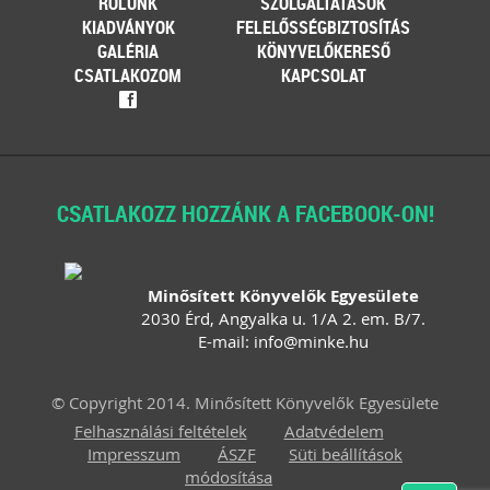
RÓLUNK
SZOLGÁLTATÁSOK
tematikus – vásárok. Írásunk
KIADVÁNYOK
FELELŐSSÉGBIZTOSÍTÁS
fókuszába azt az esetkört helyezzük,
amikor egy külföldi termelő,
GALÉRIA
KÖNYVELŐKERESŐ
gazdálkodó szeretné áruját belföldön
CSATLAKOZOM
KAPCSOLAT
értékesíteni. Megvizsgáljuk, hogy
f
ehhez az érintett személynek milyen
feltételeknek kell eleget tennie, illetve
[…]
Továbbolvasom »
CSATLAKOZZ HOZZÁNK A FACEBOOK-ON!
Még több szakmai cikk »
Minősített Könyvelők Egyesülete
2030 Érd, Angyalka u. 1/A 2. em. B/7.
E-mail:
info
@
minke
.
hu
© Copyright 2014. Minősített Könyvelők Egyesülete
Felhasználási feltételek
Adatvédelem
Impresszum
ÁSZF
Süti beállítások
módosítása