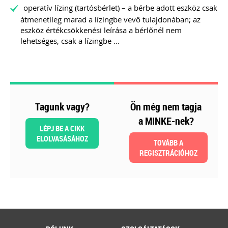
operatív lízing (tartósbérlet) – a bérbe adott eszköz csak
átmenetileg marad a lízingbe vevő tulajdonában; az
eszköz értékcsökkenési leírása a bérlőnél nem
Szakmai sarok
lehetséges, csak a lízingbe ...
2026-08-04
Külföldi gazdálkodó
magyarországi
Tagunk vagy?
Ön még nem tagja
vásárokon történő
a MINKE-nek?
LÉPJ BE A CIKK
részvételének
ELOLVASÁSÁHOZ
TOVÁBB A
REGISZTRÁCIÓHOZ
adózási kérdései
A vásárokon és a piacokon
folytatott kereskedelmi
tevékenységek egyik kiemelt
időszaka a nyári szezon, amikor
szabadtéren is megrendezésre
kerülhetnek a különféle – gyakran