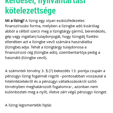
111 gyakorlatban felmerült könyvelői
kérdés, egyértelmű válasszal. Célunk
kötelezettsége
nem a jogszabályok bemásolása,
hanem a valódi segítségnyújtás: a
konkrét kérdésekre határozott válasz
Mi a lízing?
A lízing egy olyan eszközfedezetes
leírása – természetesen ez sok esetben
finanszírozási forma, melyben a lízingbe adó kizárólag
már tartalmaz jogszabályi hivatkozást
abból a célból szerzi meg a lízingtárgy (jármű, berendezés,
is... Ingyenesen letölthető
gép vagy ingatlan) tulajdonjogát, hogy lízingdíj fizetési
tartalomjegyzékkel mutatunk
betekintést az érintett témakörökbe…
ellenében azt a lízingbe vevő számára használatba
(lízingbe) adja. Tehát a lízingtárgy tulajdonosa a
Kiadványunk online (pdf) formában
érhető el.
finanszírozó cég (lízingbe adó), üzembentartója pedig a
használó (lízingbe vevő).
TAGJAINK INGYENESEN LETÖLTHETIK -
A letöltések menüpont alatt!
A számviteli törvény 3. § (7) bekezdés 13. pontja csupán a
Ár: 4700
pénzügyi lízing fogalmát rögzíti –pontosabban visszautal a
Tagoknak: ingyenesen
hitelintézetekről és a pénzügyi vállalkozásokról szóló
letölthető
törvényben meghatározott fogalomra–, azonban nem
különbözteti meg a nyílt, illetve zárt végű pénzügyi lízinget.
MEGRENDELEM
A lízing legismertebb fajtái:
Még több szakmai kiadvány »