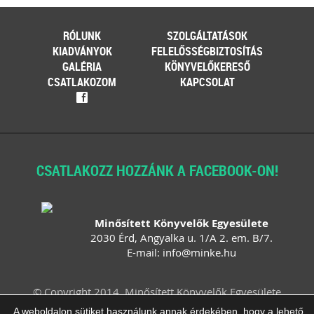
RÓLUNK
SZOLGÁLTATÁSOK
KIADVÁNYOK
FELELŐSSÉGBIZTOSÍTÁS
GALÉRIA
KÖNYVELŐKERESŐ
CSATLAKOZOM
KAPCSOLAT
f
CSATLAKOZZ HOZZÁNK A FACEBOOK-ON!
Minősített Könyvelők Egyesülete
2030 Érd, Angyalka u. 1/A 2. em. B/7.
E-mail:
info
@
minke
.
hu
© Copyright 2014. Minősített Könyvelők Egyesülete
Felhasználási feltételek
Adatvédelem
A weboldalon sütiket használunk annak érdekében, hogy a lehető