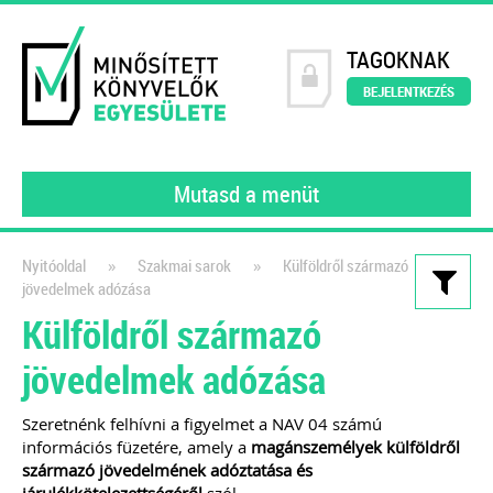
TAGOKNAK
BEJELENTKEZÉS
Mutasd a menüt
»
»
Nyitóoldal
Szakmai sarok
Külföldről származó
jövedelmek adózása
Kiadványaink
Külföldről származó
Webáruházak és e-
jövedelmek adózása
kereskedelem működése a
gyakorlatban
Szeretnénk felhívni a figyelmet a NAV 04 számú
információs füzetére, amely a
magánszemélyek külföldről
Webshop üzemeltetőknek és
származó jövedelmének adóztatása és
könyvelőknek