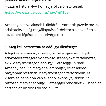
járulékkötelezettségéről
szól.
2021.
Hozzáférhető a NAV honlapjáról való letöltéssel:
https://www.nav.gov.hu/nav/inf_fuz
ÁLTALÁNOS TUDNIVALÓK, HASZNOS
TIPPEK, TANÁCSOK
WEBÁRUHÁZAT INDÍTÓK ÉS
Amennyiben valakinek külföldről származik jövedelme, az
ÜZEMELTETŐK RÉSZÉRE
adókötelezettség megállapítása érdekében alapvetően a
Webshop a könyvelésben -
következő lépéseket kell elvégeznie:
specialitások
Webáruház indításának jogi és
technikai feltételei
1. Meg kell határoznia az adóügyi illetőségét.
Webáruházak sikerének a kulcsa
E-kereskedelem szabályozása 2021.
A tájékoztató anyag kizárólag azon magánszemélyek
JÚLIUS 1-JÉTŐL
adókötelezettségére vonatkozó szabályokat tartalmazza,
Import „Zöld Csatorna”
akik Magyarországon adóügyi illetőséggel bírnak.
Import OSS (IOSS)
Amennyiben Ön magyar állampolgár, és az adóév
Online piacterek
nagyobbik részében Magyarországon tartózkodik, és
TAGJAINK INGYENESEN LETÖLTHETIK -
kizárólag belföldön van állandó lakóhelye, akkor Ön
A letöltések menüpont alatt!
biztosan magyar adóügyi illetőséggel rendelkezik. Ebben az
Ár: 7900 Ft
esetben az illetőségről szóló 2. fe ...
Tagoknak: Ingyenesen
letölthető