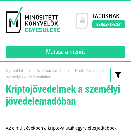
TAGOKNAK
BEJELENTKEZÉS
Mutasd a menüt
»
»
Nyitóoldal
Szakmai sarok
Kriptojövedelmek a
személyi jövedelemadóban
Kiadványaink
Kriptojövedelmek a személyi
Webáruházak és e-
jövedelemadóban
kereskedelem működése a
gyakorlatban
Webshop üzemeltetőknek és
Az elmúlt években a kriptovaluták egyre elterjedtebbek
könyvelőknek