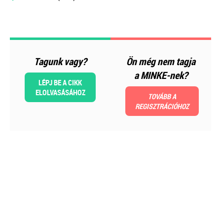
MEGRENDELEM
Még több szakmai kiadvány »
Tagunk vagy?
Ön még nem tagja
Szakmai sarok
a MINKE-nek?
LÉPJ BE A CIKK
ELOLVASÁSÁHOZ
TOVÁBB A
REGISZTRÁCIÓHOZ
2026-08-04
Külföldi gazdálkodó
magyarországi