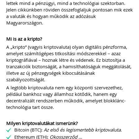
lettek mind a pénzügyi, mind a technológiai szektorban.
2021.
Jelen cikkünkben röviden összefoglaljuk pontosan mik ezek
a valuták és hogyan működik az adózásuk
ÁLTALÁNOS TUDNIVALÓK, HASZNOS
Magyarországon.
TIPPEK, TANÁCSOK
WEBÁRUHÁZAT INDÍTÓK ÉS
ÜZEMELTETŐK RÉSZÉRE
Mi is az a kripto?
Webshop a könyvelésben -
specialitások
A „kripto” (vagyis kriptovaluta) olyan digitális pénzforma,
Webáruház indításának jogi és
amelyet számítógépes titkosítási módszerekkel – azaz
technikai feltételei
kriptográfiával – hoznak létre és védenek. Ez biztosítja a
Webáruházak sikerének a kulcsa
tranzakciók biztonságát, a hamisíthatóságuk meggátolását,
E-kereskedelem szabályozása 2021.
illetve az új pénzegységek kibocsátásának
JÚLIUS 1-JÉTŐL
Import „Zöld Csatorna”
szabályozottságát.
Import OSS (IOSS)
A legtöbb kriptovaluta nem egy központi szervezethez,
Online piacterek
például bankhoz vagy államhoz kötődik, hanem egy
TAGJAINK INGYENESEN LETÖLTHETIK -
decentralizált rendszerben működik, amelyet blokklánc-
A letöltések menüpont alatt!
technológia tart össze.
Ár: 7900 Ft
Tagoknak: Ingyenesen
Milyen kriptovalutákat ismerünk?
letölthető
Bitcoin (BTC):
Az első és legismertebb kriptovaluta
.
Ethereum (ETH):
Okosszerződ ...