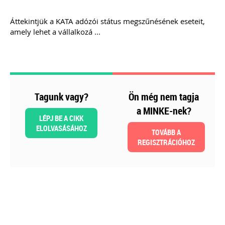
Áttekintjük a KATA adózói státus megszűnésének eseteit,
amely lehet a vállalkozá ...
Tagunk vagy?
Ön még nem tagja
2026-08-04
Külföldi gazdálkodó
a MINKE-nek?
LÉPJ BE A CIKK
magyarországi
ELOLVASÁSÁHOZ
TOVÁBB A
REGISZTRÁCIÓHOZ
vásárokon történő
részvételének
adózási kérdései
A vásárokon és a piacokon
folytatott kereskedelmi
tevékenységek egyik kiemelt