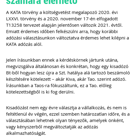
ajánlásával került kidolgozásra ez az
életszerű, mindenre kiterjedő és
A KATA törvény a költségvetést megalapozó 2020. évi
könnyen értelmezhető
LXXVI. törvény és a 2020. november 17-én elfogadott
szerződésminta, mely megalapozza a
T13258 tervezet alapján jelentősen változik 2021. évtől.
bizalmat a könyvelő és ügyfele között.
Emiatt érdemes időben felkészülni arra, hogy korábbi
adózási választásunkon változtatva érdemes lehet kilépni a
Kiadványunk kizárólag online
KATA adózás alól.
formában elérhető!
TAGJAINK INGYENESEN LETÖLTHETIK -
A letöltések menüpont alatt!
Jelen írásunkban ennek a kérdéskörnek jártunk utána,
megvizsgálva általánosan és konkrétan, hogy egy kisadózó
Ár: 9.900 Ft
Bt-ből hogyan lesz újra a Szt. hatálya alá tartozó beszámoló
Tagoknak: ingyenes!
készítésére kötelezett – akár Kiva, akár Tao. szerint adózó.
Írásunkban a Taos-ra fókuszáltunk, ez a Tao. előleg
MEGRENDELEM
kötelezettségből is ki fog derülni.
Még több szakmai kiadvány »
Kisadózást nem egy évre választja a vállalkozás, és nem is
feltétlenül év végén, ezzel szemben határozatlan időre, és a
választásában lehetnek olyan tényezők, amelyek önként,
vagy kényszerből megváltoztatják az adózás
Szakmai sarok
alkalmazhatóságát.