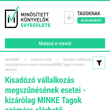
TAGOKNAK
BEJELENTKEZÉS
Mutasd a menüt
»
»
Nyitóoldal
Szakmai sarok
Kisadózó vállalkozás
megszűnésének esetei -kizárólag MINKE Tagok számára
Kiadványaink
elérhető
Kisadózó vállalkozás
Könyvelői szerződésminta
megszűnésének esetei -
A szerződés, amely tökéletesen
védi a könyvelők érdekeit!
kizárólag MINKE Tagok
2021
számára elérhető
Dr. Vámosi-Nagy Szabolcs
adószakértő