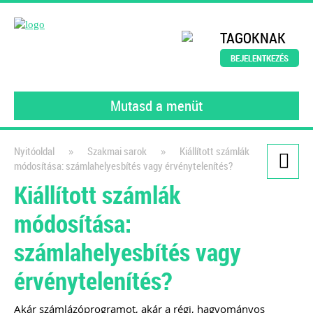
TAGOKNAK
BEJELENTKEZÉS
Mutasd a menüt
»
»
Nyitóoldal
Szakmai sarok
Kiállított számlák
módosítása: számlahelyesbítés vagy érvénytelenítés?
Kiadványaink
Kiállított számlák
Könyvelői szerződésminta
módosítása:
A szerződés, amely tökéletesen
számlahelyesbítés vagy
védi a könyvelők érdekeit!
érvénytelenítés?
2021
Dr. Vámosi-Nagy Szabolcs
adószakértő
ajánlásával került kidolgozásra ez az
Akár számlázóprogramot, akár a régi, hagyományos