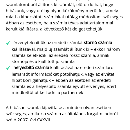
életszerű, mindenre kiterjedő és
számlatömbből állítunk ki számlát, előfordulhat, hogy
könnyen értelmezhető
hibázunk, vagy utólag olyan körülmény merül fel, amely
szerződésminta, mely megalapozza a
miatt a kibocsátott számlákat utólag módosítani szükséges.
bizalmat a könyvelő és ügyfele között.
Abban az esetben, ha a számla téves adattartalommal
került kiállításra, a következő két dolgot tehetjük:
Kiadványunk kizárólag online
formában elérhető!
érvénytelenítjük az eredeti számlát
stornó számla
TAGJAINK INGYENESEN LETÖLTHETIK -
A letöltések menüpont alatt!
kiállításával, majd új számlát állítunk ki – ekkor három
számla keletkezik: az eredeti rossz számla, annak
Ár: 9.900 Ft
stornója és a kiállított jó számla
Tagoknak: ingyenes!
helyesbítő számla
kiállításával az eredeti számláról
lemaradt információkat pótolhatjuk, vagy az elvétet
MEGRENDELEM
hibát korrigálhatjuk – ebben az esetben az eredeti
számla és a helyesbítő számla együtt érvényes, ezért
mindkettőt át kell adni a partnernek
Még több szakmai kiadvány »
A hibásan számla kijavíttatása minden olyan esetben
szükséges, amikor a számla az általános forgalmi adóról
Szakmai sarok
szóló 2007. évi CXXVII ...