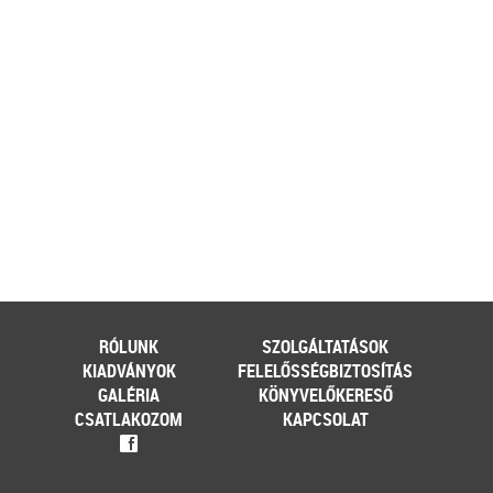
[…]
Továbbolvasom »
Még több szakmai cikk »
RÓLUNK
SZOLGÁLTATÁSOK
KIADVÁNYOK
FELELŐSSÉGBIZTOSÍTÁS
GALÉRIA
KÖNYVELŐKERESŐ
CSATLAKOZOM
KAPCSOLAT
f