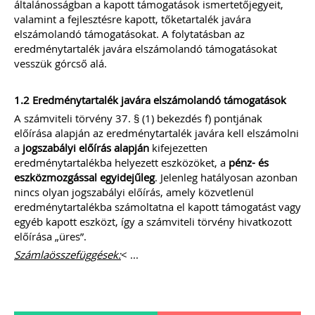
általánosságban a kapott támogatások ismertetőjegyeit,
adóját alkalmazó közkereseti társaság,
valamint a fejlesztésre kapott, tőketartalék javára
betéti társaság, egyéni cég, ügyvédi
elszámolandó támogatásokat. A folytatásban az
iroda
NEM köteles
a számvitelről szóló
2000. évi C. törvény 2/A. § (4)
eredménytartalék javára elszámolandó támogatásokat
bekezdése szerinti
nyitó mérlegét
vesszük górcső alá.
könyvvizsgálóval ellenőriztetni.
TAGJAINK INGYENESEN LETÖLTHETIK -
1.2 Eredménytartalék javára elszámolandó támogatások
A letöltések menüpont alatt!
A számviteli törvény 37. § (1) bekezdés f) pontjának
Ár: 14.900 Ft
előírása alapján az eredménytartalék javára kell elszámolni
Tagoknak: Ingyenesen
a
jogszabályi előírás alapján
kifejezetten
letölthető
eredménytartalékba helyezett eszközöket, a
pénz- és
eszközmozgással egyidejűleg
. Jelenleg hatályosan azonban
MEGRENDELEM
nincs olyan jogszabályi előírás, amely közvetlenül
eredménytartalékba számoltatna el kapott támogatást vagy
egyéb kapott eszközt, így a számviteli törvény hivatkozott
Még több szakmai kiadvány »
előírása „üres”.
Számlaösszefüggések:
< ...
Szakmai sarok