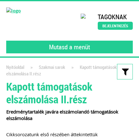
TAGOKNAK
BEJELENTKEZÉS
Mutasd a menüt
»
»
Nyitóoldal
Szakmai sarok
Kapott támogatások
elszámolása II.rész
Kiadványaink
Kapott támogatások
Nyitómérleg összeállítása
elszámolása II.rész
lépésről lépésre – e-book
2022
Eredménytartalék javára elszámolandó támogatások
elszámolása
Egy újabb felelősség hárul a
könyvelőkre, a Kormány 297/2022.
(VIII. 9.) 3. § alapján a 2022. augusztus
Cikksorozatunk első részében áttekintettük
31-én a kisadózó vállalkozások tételes