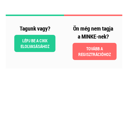
Még több szakmai kiadvány »
Tagunk vagy?
Szakmai sarok
Ön még nem tagja
a MINKE-nek?
LÉPJ BE A CIKK
ELOLVASÁSÁHOZ
TOVÁBB A
REGISZTRÁCIÓHOZ
2026-08-04
Külföldi gazdálkodó
magyarországi
vásárokon történő