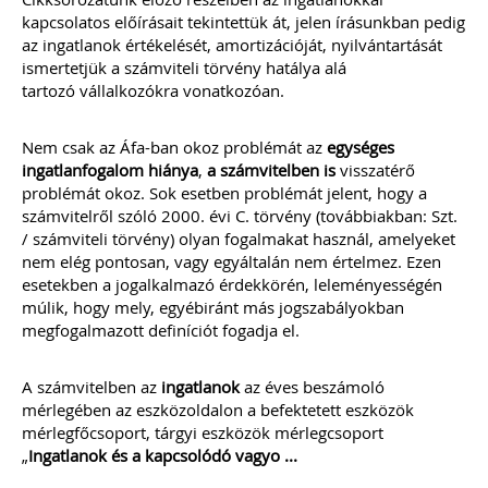
kapcsolatos előírásait tekintettük át, jelen írásunkban pedig
2022
az ingatlanok értékelését, amortizációját, nyilvántartását
Új és rendhagyó könyvelői feladat és
ismertetjük a számviteli törvény hatálya alá
felelősség a digitális bizonylatok online
tartozó vállalkozókra vonatkozóan.
rendszerekben történő kezelése.
Elkészítettünk egy mai modern
könyvelői környezethez alkalmazkodó,
Nem csak az Áfa-ban okoz problémát az
egységes
átlátható szabályozást
ingatlanfogalom hiánya
,
a számvitelben is
visszatérő
(szerződésmintát) az elektronikus
problémát okoz. Sok esetben problémát jelent, hogy a
dokumentumok kezeléséhez, melyre
akkor van szükséged, ha nem csak és
számvitelről szóló 2000. évi C. törvény (továbbiakban: Szt.
kizárólag mindent papír alapon
/ számviteli törvény) olyan fogalmakat használ, amelyeket
könyvelsz.
nem elég pontosan, vagy egyáltalán nem értelmez. Ezen
esetekben a jogalkalmazó érdekkörén, leleményességén
TAGJAINK INGYENESEN LETÖLTHETIK -
múlik, hogy mely, egyébiránt más jogszabályokban
A letöltések menüpont alatt!
megfogalmazott definíciót fogadja el.
Ár: 17.900 Ft
Tagoknak: Ingyenesen
A számvitelben az
ingatlanok
az éves beszámoló
letölthető
mérlegében az eszközoldalon a befektetett eszközök
mérlegfőcsoport, tárgyi eszközök mérlegcsoport
MEGRENDELEM
„
Ingatlanok és a kapcsolódó vagyo ...