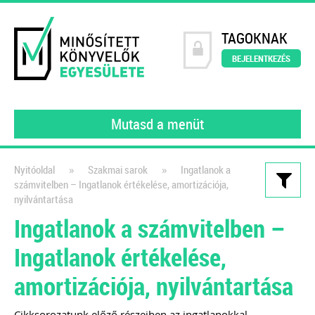
TAGOKNAK
BEJELENTKEZÉS
Mutasd a menüt
»
»
Nyitóoldal
Szakmai sarok
Ingatlanok a
számvitelben – Ingatlanok értékelése, amortizációja,
Kiadványaink
nyilvántartása
Ingatlanok a számvitelben –
Könyvelői szerződésminta
digitalizált környezetben
Ingatlanok értékelése,
A számlakép digitalizálásától a
amortizációja, nyilvántartása
feldolgozáson át a digitális
bizonylatok archiválásáig
Cikksorozatunk előző részeiben az ingatlanokkal