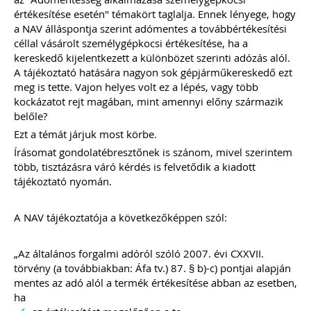
ajánlásával került kidolgozásra ez az
értékesítése esetén" témakört taglalja. Ennek lényege, hogy
életszerű, mindenre kiterjedő és
a NAV álláspontja szerint adómentes a továbbértékesítési
könnyen értelmezhető
céllal vásárolt személygépkocsi értékesítése, ha a
szerződésminta, mely megalapozza a
kereskedő kijelentkezett a különbözet szerinti adózás alól.
bizalmat a könyvelő és ügyfele között.
A tájékoztató hatására nagyon sok gépjárműkereskedő ezt
meg is tette. Vajon helyes volt ez a lépés, vagy több
Kiadványunk kizárólag online
kockázatot rejt magában, mint amennyi előny származik
formában elérhető!
belőle?
TAGJAINK INGYENESEN LETÖLTHETIK -
Ezt a témát járjuk most körbe.
A letöltések menüpont alatt!
Írásomat gondolatébresztőnek is szánom, mivel szerintem
Ár: 9.900 Ft
több, tisztázásra váró kérdés is felvetődik a kiadott
Tagoknak: ingyenes!
tájékoztató nyomán.
MEGRENDELEM
A NAV tájékoztatója a következőképpen szól:
Még több szakmai kiadvány »
„Az általános forgalmi adóról szóló 2007. évi CXXVII.
törvény (a továbbiakban: Áfa tv.) 87. § b)-c) pontjai alapján
mentes az adó alól a termék értékesítése abban az esetben,
Szakmai sarok
ha