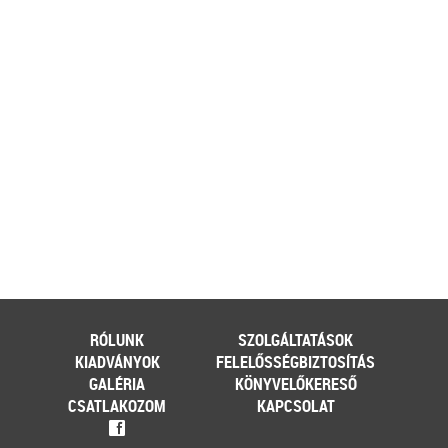
ehhez az érintett személynek milyen
feltételeknek kell eleget tennie, illetve
[…]
Továbbolvasom »
Még több szakmai cikk »
RÓLUNK
SZOLGÁLTATÁSOK
KIADVÁNYOK
FELELŐSSÉGBIZTOSÍTÁS
GALÉRIA
KÖNYVELŐKERESŐ
CSATLAKOZOM
KAPCSOLAT
f