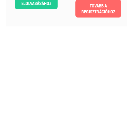
ELOLVASÁSÁHOZ
TOVÁBB A
REGISZTRÁCIÓHOZ
2026-08-04
Külföldi gazdálkodó
magyarországi
vásárokon történő
részvételének
adózási kérdései
A vásárokon és a piacokon
folytatott kereskedelmi
tevékenységek egyik kiemelt