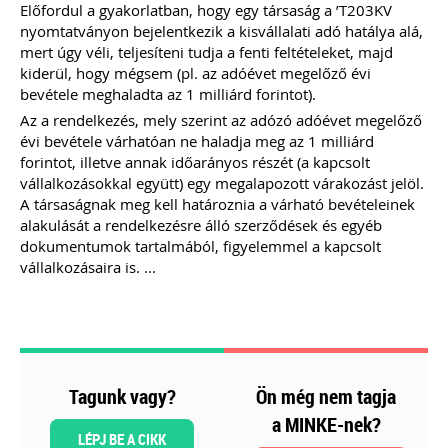
Előfordul a gyakorlatban, hogy egy társaság a ’T203KV
ajánlásával került kidolgozásra ez az
nyomtatványon bejelentkezik a kisvállalati adó hatálya alá,
életszerű, mindenre kiterjedő és
mert úgy véli, teljesíteni tudja a fenti feltételeket, majd
könnyen értelmezhető
szerződésminta, mely megalapozza a
kiderül, hogy mégsem (pl. az adóévet megelőző évi
bizalmat a könyvelő és ügyfele között.
bevétele meghaladta az 1 milliárd forintot).
Az a rendelkezés, mely szerint az adózó adóévet megelőző
Kiadványunk kizárólag online
évi bevétele várhatóan ne haladja meg az 1 milliárd
formában elérhető!
forintot, illetve annak időarányos részét (a kapcsolt
TAGJAINK INGYENESEN LETÖLTHETIK -
vállalkozásokkal együtt) egy megalapozott várakozást jelöl.
A letöltések menüpont alatt!
A társaságnak meg kell határoznia a várható bevételeinek
Ár: 9.900 Ft
alakulását a rendelkezésre álló szerződések és egyéb
Tagoknak: ingyenes!
dokumentumok tartalmából, figyelemmel a kapcsolt
vállalkozásaira is. ...
MEGRENDELEM
Még több szakmai kiadvány »
Tagunk vagy?
Ön még nem tagja
Szakmai sarok
a MINKE-nek?
LÉPJ BE A CIKK