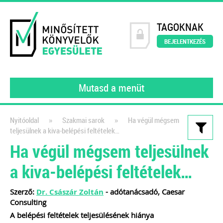
TAGOKNAK
BEJELENTKEZÉS
Mutasd a menüt
»
»
Nyitóoldal
Szakmai sarok
Ha végül mégsem
teljesülnek a kiva-belépési feltételek…
Kiadványaink
Ha végül mégsem teljesülnek
Könyvelői szerződésminta
a kiva-belépési feltételek…
A szerződés, amely tökéletesen
védi a könyvelők érdekeit!
Szerző:
Dr. Császár Zoltán
- adótanácsadó, Caesar
Consulting
2021
A belépési feltételek teljesülésének hiánya
Dr. Vámosi-Nagy Szabolcs
adószakértő