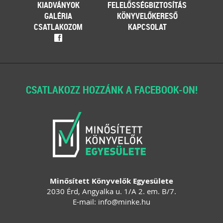
KIADVÁNYOK
FELELŐSSÉGBIZTOSÍTÁS
GALÉRIA
KÖNYVELŐKERESŐ
CSATLAKOZOM
KAPCSOLAT
f
CSATLAKOZZ HOZZÁNK A FACEBOOK-ON!
Minősített Könyvelők Egyesülete
2030 Érd, Angyalka u. 1/A 2. em. B/7.
E-mail:
info
@
minke
.
hu