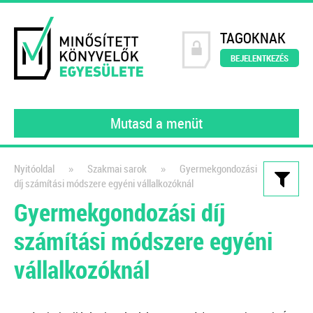
TAGOKNAK
BEJELENTKEZÉS
Mutasd a menüt
»
»
Nyitóoldal
Szakmai sarok
Gyermekgondozási
díj számítási módszere egyéni vállalkozóknál
Kiadványaink
Gyermekgondozási díj
111 könyvelői kérdés, 111
számítási módszere egyéni
szakértői válasz III.
vállalkozóknál
gyakorló könyvelőknek
2022