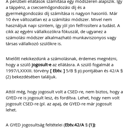
111 gyakorlatban felmerült könyvelői
A pénzbeli ellátások számítása egy módszeren alapszik. Így
kérdés, egyértelmű válasszal. Célunk
a táppénz, a csecsemőgondozási díj és a
nem a jogszabályok bemásolása,
gyermekgondozási díj számítása is nagyon hasonló. Már
hanem a valódi segítségnyújtás: a
10 éve változatlan ez a számítási módszer. Mivel nem
konkrét kérdésekre határozott válasz
használjuk napi szintem, így jól jön felfrissíteni a tudást. A
leírása – természetesen ez sok esetben
cikk az egyéni vállalkozókra fókuszál, de ugyanez a
már tartalmaz jogszabályi hivatkozást
is... Ingyenesen letölthető
számolási módszer alkalmazható munkaviszonyos vagy
tartalomjegyzékkel mutatunk
társas vállalkozó szülőkre is.
betekintést az érintett témakörökbe…
Kiadványunk online (pdf) formában
Mielőtt nekikezdünk a számolásnak, érdemes megnézni,
érhető el.
hogy a szülő
jogosult-e
az ellátásra. A szülő fogalmát a
1997/LXXXIII. törvény
[ Ebtv. ]
5/B § p) pontjában és 42/A §
TAGJAINK INGYENESEN LETÖLTHETIK -
(2) bekezdésében találjuk.
A letöltések menüpont alatt!
Ár: 4700
Attól még, hogy jogosult volt a CSED-re, nem biztos, hogy a
Tagoknak: ingyenesen
GYED-re is jogosult lesz, és fordítva. Lehet, hogy nem volt
letölthető
jogosult CSED-re (pl. az apa), de GYED-re már jogosult
lehet.
MEGRENDELEM
A GYED jogosultság feltételei (
Ebtv.42/A
§
(1))
:
Még több szakmai kiadvány »