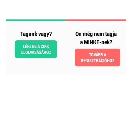
Szakmai sarok
Tagunk vagy?
Ön még nem tagja
a MINKE-nek?
LÉPJ BE A CIKK
ELOLVASÁSÁHOZ
TOVÁBB A
REGISZTRÁCIÓHOZ
2026-08-04
Külföldi gazdálkodó
magyarországi
vásárokon történő
részvételének