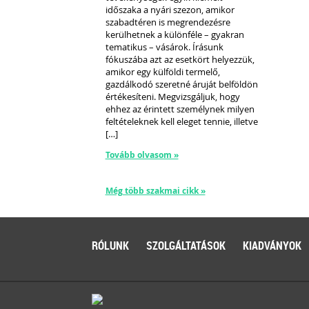
időszaka a nyári szezon, amikor
szabadtéren is megrendezésre
kerülhetnek a különféle – gyakran
tematikus – vásárok. Írásunk
fókuszába azt az esetkört helyezzük,
amikor egy külföldi termelő,
gazdálkodó szeretné áruját belföldön
értékesíteni. Megvizsgáljuk, hogy
ehhez az érintett személynek milyen
feltételeknek kell eleget tennie, illetve
[…]
Tovább olvasom »
Még több szakmai cikk »
RÓLUNK
SZOLGÁLTATÁSOK
KIADVÁNYOK