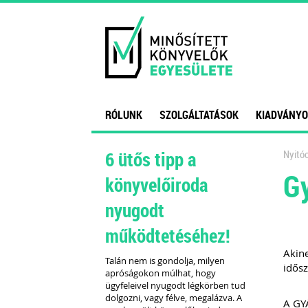
RÓLUNK
SZOLGÁLTATÁSOK
KIADVÁNYO
6 ütős tipp a
Nyitóo
G
könyvelőiroda
nyugodt
működtetéséhez!
Akine
Talán nem is gondolja, milyen
idősz
apróságokon múlhat, hogy
ügyfeleivel nyugodt légkörben tud
dolgozni, vagy félve, megalázva. A
A GY