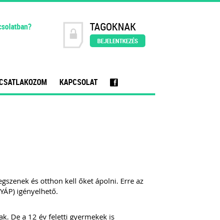
TAGOKNAK
csolatban?
BEJELENTKEZÉS
CSATLAKOZOM
KAPCSOLAT
f
szenek és otthon kell őket ápolni. Erre az
YÁP) igényelhető.
k. De a 12 év feletti gyermekek is