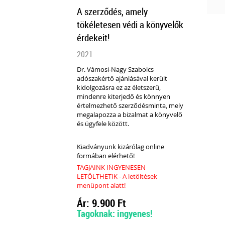
A szerződés, amely
tökéletesen védi a könyvelők
érdekeit!
2021
Dr. Vámosi-Nagy Szabolcs
adószakértő ajánlásával került
kidolgozásra ez az életszerű,
mindenre kiterjedő és könnyen
értelmezhető szerződésminta, mely
megalapozza a bizalmat a könyvelő
és ügyfele között.
Kiadványunk kizárólag online
formában elérhető!
TAGJAINK INGYENESEN
LETÖLTHETIK - A letöltések
menüpont alatt!
Ár: 9.900 Ft
Tagoknak: ingyenes!