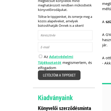
megbecsült könyvelők mind
megb
meghatározott rendben működtetik
méltá
könyvelőirodájukat.
Töltse le tippjeinket, és ismerje meg a
közös alapelveket, amelyek
A
szü
biztosíthatják Önnek is a sikert!
A GYÁ
haszn
jár.
Az
Adatvédelmi
A ott
Tájékoztatót
megismertem, és
- Akk
elfogadom
LETÖLTÖM A TIPPEKET
Kiadványaink
Könyvelői szerződésminta