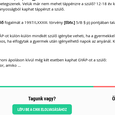
etegszenek. Velük már nem mehet táppénzre a szülő? 12-18 év k
nyosságból kaphat táppénzt a szülő.
lő
fogalmát a 1997/LXXXIII. törvény
[Ebtv.]
5/B § p) pontjában tal
P-ot külön-külön mindkét szülő igénybe veheti, ha a gyermekkel 
os, ha elfogytak a gyermek után igényelhető napok az anyánál. 
honi ápoláson kívül még két esetben kaphat GYÁP-ot a szülő:
or, amiko ...
Tagunk vagy?
Ö
LÉPJ BE A CIKK ELOLVASÁSÁHOZ