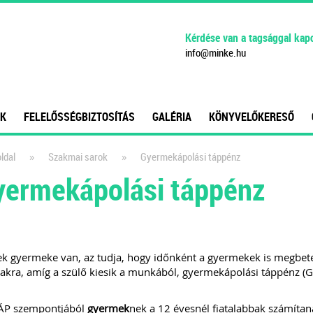
Kérdése van a tagsággal kap
info
@
minke
.
hu
K
FELELŐSSÉGBIZTOSÍTÁS
GALÉRIA
KÖNYVELŐKERESŐ
»
»
ldal
Szakmai sarok
Gyermekápolási táppénz
yermekápolási táppénz
k gyermeke van, az tudja, hogy időnként a gyermekek is megbeteg
akra, amíg a szülő kiesik a munkából, gyermekápolási táppénz (G
ÁP szempontjából
gyermek
nek a 12 évesnél fiatalabbak számítana