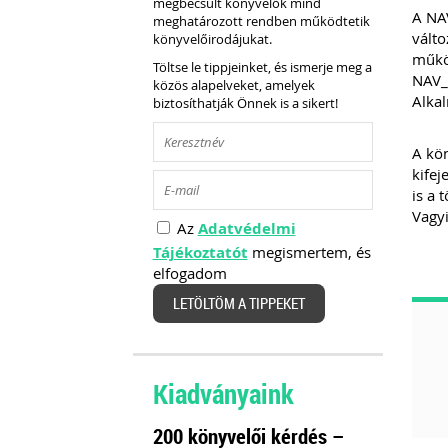
megbecsült könyvelők mind
A NAV
meghatározott rendben működtetik
válto
könyvelőirodájukat.
működ
Töltse le tippjeinket, és ismerje meg a
NAV_
közös alapelveket, amelyek
Alka
biztosíthatják Önnek is a sikert!
A kön
kifej
is a 
Vagyi
Az
Adatvédelmi
Tájékoztatót
megismertem, és
elfogadom
LETÖLTÖM A TIPPEKET
Kiadványaink
200 könyvelői kérdés –