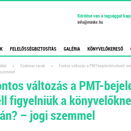
Kérdése van a tagsággal kap
info
@
minke
.
hu
K
FELELŐSSÉGBIZTOSÍTÁS
GALÉRIA
KÖNYVELŐKERESŐ
»
»
ldal
Szakmai sarok
Fontos változás a PMT-bejelentéseknél: mire
i szemmel
ntos változás a PMT-bejel
ll figyelniük a könyvelőkne
án? – jogi szemmel