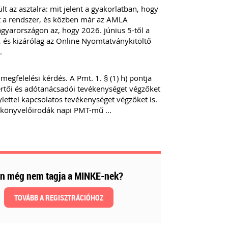
t az asztalra: mit jelent a gyakorlatban, hogy
 át a rendszer, és közben már az AMLA
agyarországon az, hogy 2026. június 5-től a
s kizárólag az Online Nyomtatványkitöltő
t.
gfelelési kérdés. A Pmt. 1. § (1) h) pontja
kértői és adótanácsadói tevékenységet végzőket
gylettel kapcsolatos tevékenységet végzőket is.
 könyvelőirodák napi PMT-mű ...
n még nem tagja a MINKE-nek?
TOVÁBB A REGISZTRÁCIÓHOZ