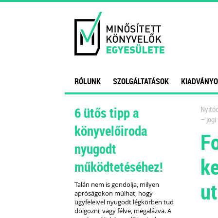
RÓLUNK
SZOLGÁLTATÁSOK
KIADVÁNYO
6 ütős tipp a
Nyitóo
– jog
könyvelőiroda
Fo
nyugodt
ke
működtetéséhez!
ut
Talán nem is gondolja, milyen
apróságokon múlhat, hogy
ügyfeleivel nyugodt légkörben tud
dolgozni, vagy félve, megalázva. A