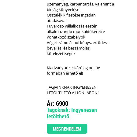
üzemanyag, karbantartás, valamint a
bírság könyvelése
Osztalék kifizetése ingatlan
átadásával
Fuvarozó vállalkozás esetén
alkalmazandó munkaidőkeretre
vonatkozó szabályok
Végelszámolásból kényszertörlés –
bevallási és beszámolási
kötelezettségek
Kiadványunk kizárólag online
formában érhető el!
TAGJAINKNAK INGYENESEN
LETÖLTHETŐ A HONLAPON!
Ár: 6900
Tagoknak: Ingyenesen
letölthető
MEGRENDELEM