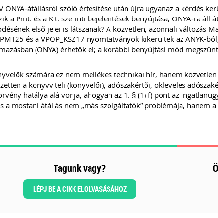
 ONYA-átállásról szóló értesítése után újra ugyanaz a kérdés kerül
zik a Pmt. és a Kit. szerinti bejelentések benyújtása, ONYA-ra áll
ésének első jelei is látszanak? A közvetlen, azonnali változás M
PMT25 és a VPOP_KSZ17 nyomtatványok kikerültek az ÁNYK-ból, é
lmazásban (ONYA) érhetők el; a korábbi benyújtási mód megszűn
yvelők számára ez nem mellékes technikai hír, hanem közvetlen me
ezetten a könyvviteli (könyvelői), adószakértői, okleveles adósza
törvény hatálya alá vonja, ahogyan az 1. § (1) f) pont az ingatlanü
s a mostani átállás nem „más szolgáltatók” problémája, hanem a
Tagunk vagy?
Ö
LÉPJ BE A CIKK ELOLVASÁSÁHOZ