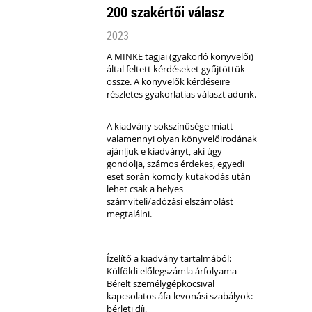
200 szakértői válasz
2023
A MINKE tagjai (gyakorló könyvelői)
által feltett kérdéseket gyűjtöttük
össze.
A könyvelők kérdéseire
részletes gyakorlatias választ adunk.
A kiadvány sokszínűsége miatt
valamennyi olyan könyvelőirodának
ajánljuk e kiadványt, aki úgy
gondolja, számos érdekes, egyedi
eset során komoly kutakodás után
lehet csak a helyes
számviteli/adózási elszámolást
megtalálni.
Ízelítő a kiadvány tartalmából:
Külföldi előlegszámla árfolyama
Bérelt személygépkocsival
kapcsolatos áfa-levonási szabályok:
bérleti díj,