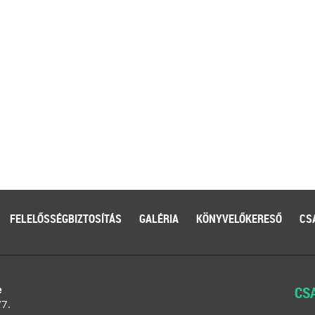
FELELŐSSÉGBIZTOSÍTÁS
GALÉRIA
KÖNYVELŐKERESŐ
CS
e
CS
/7.