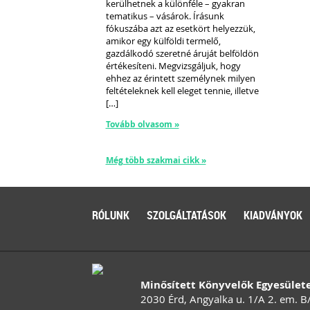
kerülhetnek a különféle – gyakran
tematikus – vásárok. Írásunk
fókuszába azt az esetkört helyezzük,
amikor egy külföldi termelő,
gazdálkodó szeretné áruját belföldön
értékesíteni. Megvizsgáljuk, hogy
ehhez az érintett személynek milyen
feltételeknek kell eleget tennie, illetve
[…]
Tovább olvasom »
Még több szakmai cikk »
RÓLUNK
SZOLGÁLTATÁSOK
KIADVÁNYOK
Minősített Könyvelők Egyesület
2030 Érd, Angyalka u. 1/A 2. em. B