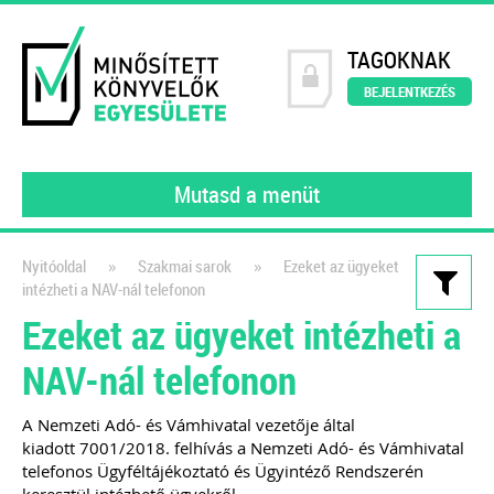
TAGOKNAK
BEJELENTKEZÉS
Mutasd a menüt
»
»
Nyitóoldal
Szakmai sarok
Ezeket az ügyeket
intézheti a NAV-nál telefonon
Kiadványaink
Ezeket az ügyeket intézheti a
Nyitómérleg összeállítása
NAV-nál telefonon
lépésről lépésre – e-book
2022
A Nemzeti Adó- és Vámhivatal vezetője által
kiadott
7001/2018. felhívás a Nemzeti Adó- és Vámhivatal
Egy újabb felelősség hárul a
telefonos Ügyféltájékoztató és Ügyintéző Rendszerén
könyvelőkre, a Kormány 297/2022.