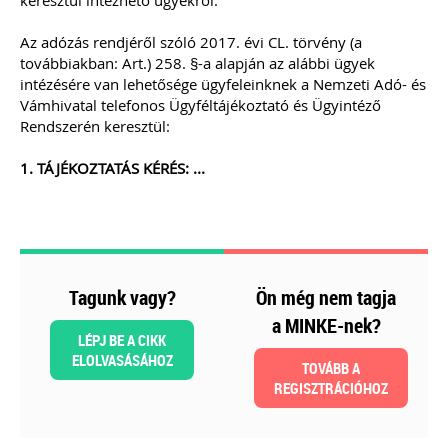
keresztül intézhető ügyekről.
(VIII. 9.) 3. § alapján a 2022. augusztus
31-én a kisadózó vállalkozások tételes
adóját alkalmazó közkereseti társaság,
Az adózás rendjéről szóló 2017. évi CL. törvény (a
betéti társaság, egyéni cég, ügyvédi
továbbiakban: Art.) 258. §-a alapján az alábbi ügyek
iroda
NEM köteles
a számvitelről szóló
intézésére van lehetősége ügyfeleinknek a Nemzeti Adó- és
2000. évi C. törvény 2/A. § (4)
Vámhivatal telefonos Ügyféltájékoztató és Ügyintéző
bekezdése szerinti
nyitó mérlegét
Rendszerén keresztül:
könyvvizsgálóval ellenőriztetni.
TAGJAINK INGYENESEN LETÖLTHETIK -
1. TÁJÉKOZTATÁS KÉRÉS: ...
A letöltések menüpont alatt!
Ár: 14.900 Ft
Tagoknak: Ingyenesen
letölthető
MEGRENDELEM
Tagunk vagy?
Ön még nem tagja
a MINKE-nek?
LÉPJ BE A CIKK
Még több szakmai kiadvány »
ELOLVASÁSÁHOZ
TOVÁBB A
REGISZTRÁCIÓHOZ
Szakmai sarok