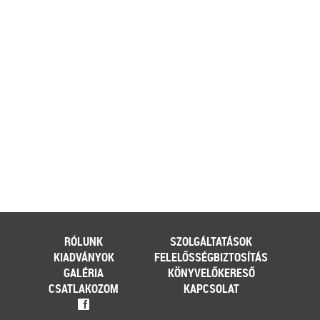
ehhez az érintett személynek milyen
feltételeknek kell eleget tennie, illetve
[…]
Továbbolvasom »
Még több szakmai cikk »
RÓLUNK
SZOLGÁLTATÁSOK
KIADVÁNYOK
FELELŐSSÉGBIZTOSÍTÁS
GALÉRIA
KÖNYVELŐKERESŐ
CSATLAKOZOM
KAPCSOLAT
f