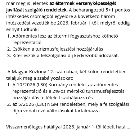
111 gyakorlatban felmerült könyvelői
már meg is jelentek
az éttermek versenyképességét
kérdés, egyértelmű válasszal. Célunk
javítását szolgáló rendeletek.
A beharangozott 5+1 pontos
nem a jogszabályok bemásolása,
intézkedés csomagból egyelőre a következő három
hanem a valódi segítségnyújtás: a
intézkedést vezették be 2026. február 1-től, melyről eddig
konkrét kérdésekre határozott válasz
leírása – természetesen ez sok esetben
ennyit tudtunk:
már tartalmaz jogszabályi hivatkozást
Adómentes lesz az éttermi fogyasztáshoz köthető
is... Ingyenesen letölthető
reprezentáció
tartalomjegyzékkel mutatunk
Csökken a turizmusfejlesztési hozzájárulás
betekintést az érintett témakörökbe…
Kiterjesztik a felszolgálási díj kedvezőbb adózását.
Kiadványunk online (pdf) formában
érhető el.
A Magyar Közlöny 12. számában, két külön rendeletben
TAGJAINK INGYENESEN LETÖLTHETIK -
találjuk meg a szabályozásokat:
A letöltések menüpont alatt!
A 10/2026 (I.30) Kormány rendelet az adómentes
reprezentáció és a 2%-os mértékű turizmusfejlesztési
Ár: 4700
hozzájárulás feltételeit szabályozza és
Tagoknak: ingyenesen
az 5/2026 (I.30) NGM rendeletben, mely a felszolgálási
letölthető
díjra vonatkozó változásokat tartalmazza.
MEGRENDELEM
Visszamenőleges hatállyal 2026. január 1-től lépett hatá ...
Még több szakmai kiadvány »