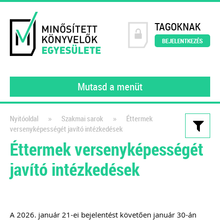
TAGOKNAK
BEJELENTKEZÉS
Mutasd a menüt
»
»
Nyitóoldal
Szakmai sarok
Éttermek
versenyképességét javító intézkedések
Kiadványaink
Éttermek versenyképességét
111 könyvelői kérdés, 111
javító intézkedések
szakértői válasz III.
gyakorló könyvelőknek
2022
A 2026. január 21-ei bejelentést követően január 30-án