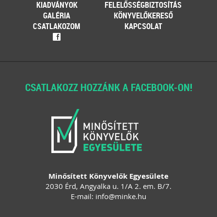
KIADVÁNYOK
FELELŐSSÉGBIZTOSÍTÁS
GALÉRIA
KÖNYVELŐKERESŐ
CSATLAKOZOM
KAPCSOLAT
f
CSATLAKOZZ HOZZÁNK A FACEBOOK-ON!
Minősített Könyvelők Egyesülete
2030 Érd, Angyalka u. 1/A 2. em. B/7.
E-mail:
info
@
minke
.
hu