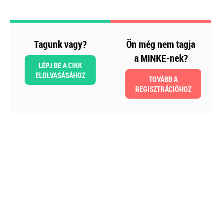
Szakmai sarok
Tagunk vagy?
Ön még nem tagja
a MINKE-nek?
LÉPJ BE A CIKK
ELOLVASÁSÁHOZ
TOVÁBB A
REGISZTRÁCIÓHOZ
2026-08-04
Külföldi gazdálkodó
magyarországi
vásárokon történő
részvételének