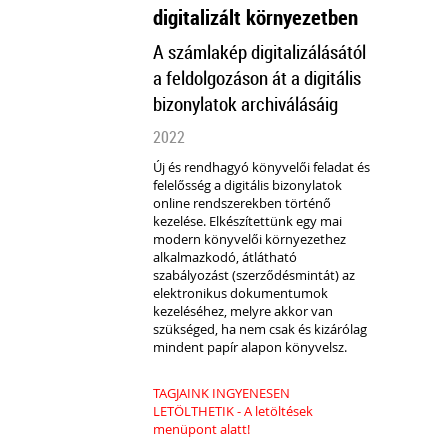
digitalizált környezetben
A számlakép digitalizálásától
a feldolgozáson át a digitális
bizonylatok archiválásáig
2022
Új és rendhagyó könyvelői feladat és
felelősség a digitális bizonylatok
online rendszerekben történő
kezelése. Elkészítettünk egy mai
modern könyvelői környezethez
alkalmazkodó, átlátható
szabályozást (szerződésmintát) az
elektronikus dokumentumok
kezeléséhez, melyre akkor van
szükséged, ha nem csak és kizárólag
mindent papír alapon könyvelsz.
TAGJAINK INGYENESEN
LETÖLTHETIK - A letöltések
menüpont alatt!