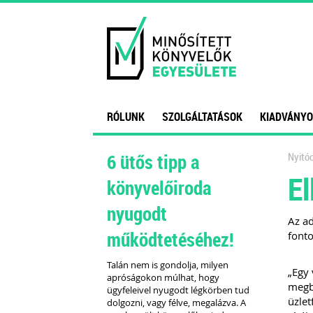
RÓLUNK
SZOLGÁLTATÁSOK
KIADVÁNYO
6 ütős tipp a
Nyitóo
El
könyvelőiroda
nyugodt
Az ad
működtetéséhez!
font
Talán nem is gondolja, milyen
„Egy 
apróságokon múlhat, hogy
megbí
ügyfeleivel nyugodt légkörben tud
üzlet
dolgozni, vagy félve, megalázva. A