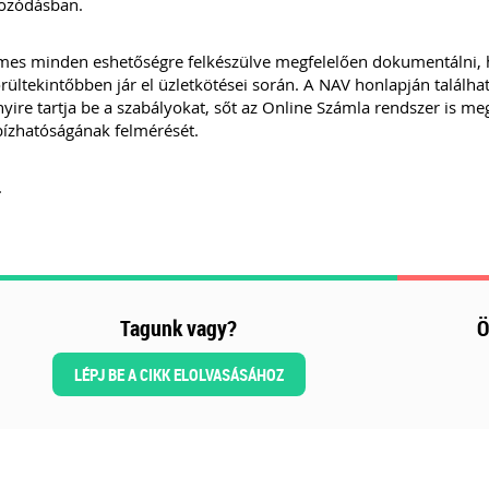
kozódásban.
es minden eshetőségre felkészülve megfelelően dokumentálni, ho
rültekintőbben jár el üzletkötései során. A NAV honlapján találha
ire tartja be a szabályokat, sőt az Online Számla rendszer is m
ízhatóságának felmérését.
.
Tagunk vagy?
Ö
LÉPJ BE A CIKK ELOLVASÁSÁHOZ