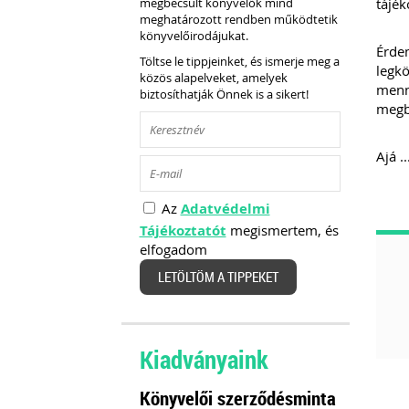
megbecsült könyvelők mind
tájé
meghatározott rendben működtetik
könyvelőirodájukat.
Érdem
Töltse le tippjeinket, és ismerje meg a
legkö
közös alapelveket, amelyek
menny
biztosíthatják Önnek is a sikert!
megb
Ajá ..
Az
Adatvédelmi
Tájékoztatót
megismertem, és
elfogadom
LETÖLTÖM A TIPPEKET
Kiadványaink
Könyvelői szerződésminta