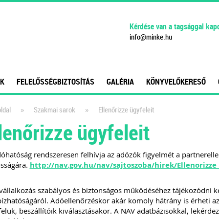
Kérdése van a tagsággal kap
info
@
minke
.
hu
K
FELELŐSSÉGBIZTOSÍTÁS
GALÉRIA
KÖNYVELŐKERESŐ
»
»
ldal
Szakmai sarok
Ellenőrizze ügyfeleit
lenőrizze ügyfeleit
óhatóság rendszeresen felhívja az adózók figyelmét a partnerell
osságára.
http://nav.gov.hu/nav/sajtoszoba/hirek/Ellenorizze
vállalkozás szabályos és biztonságos működéséhez tájékozódni kel
zhatóságáról. Adóellenőrzéskor akár komoly hátrány is érheti azo
felük, beszállítóik kiválasztásakor. A NAV adatbázisokkal, lekérdez