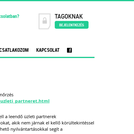
TAGOKNAK
csolatban?
BEJELENTKEZÉS
CSATLAKOZOM
KAPCSOLAT
f
enőrzés
_uzleti_partneret.html
l a leendő üzleti partnerek
kat, akik nem járnak el kellő körültekintéssel
hető nyilvántartásokkal segít a