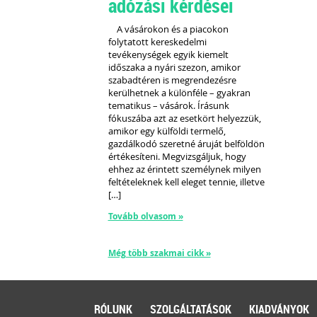
adózási kérdései
A vásárokon és a piacokon
folytatott kereskedelmi
tevékenységek egyik kiemelt
időszaka a nyári szezon, amikor
szabadtéren is megrendezésre
kerülhetnek a különféle – gyakran
tematikus – vásárok. Írásunk
fókuszába azt az esetkört helyezzük,
amikor egy külföldi termelő,
gazdálkodó szeretné áruját belföldön
értékesíteni. Megvizsgáljuk, hogy
ehhez az érintett személynek milyen
feltételeknek kell eleget tennie, illetve
[…]
Tovább olvasom »
Még több szakmai cikk »
RÓLUNK
SZOLGÁLTATÁSOK
KIADVÁNYOK