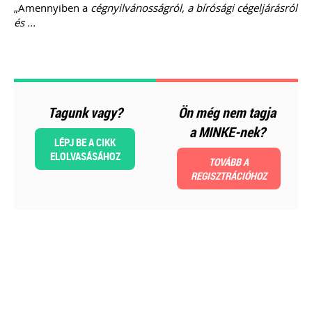
„Amennyiben a
cégnyilvánosságról, a bírósági cégeljárásról
és ...
Tagunk vagy?
Ön még nem tagja
a MINKE-nek?
2026-08-04
LÉPJ BE A CIKK
Külföldi gazdálkodó
ELOLVASÁSÁHOZ
TOVÁBB A
magyarországi
REGISZTRÁCIÓHOZ
vásárokon történő
részvételének
adózási kérdései
A vásárokon és a piacokon
folytatott kereskedelmi
tevékenységek egyik kiemelt