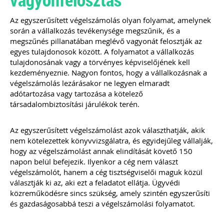
ajánlásával került kidolgozásra ez az
életszerű, mindenre kiterjedő és
Az egyszerűsített végelszámolás olyan folyamat, amelynek
könnyen értelmezhető
során a vállalkozás tevékenysége megszűnik, és a
szerződésminta, mely megalapozza a
megszűnés pillanatában meglévő vagyonát felosztják az
bizalmat a könyvelő és ügyfele között.
egyes tulajdonosok között. A folyamatot a vállalkozás
tulajdonosának vagy a törvényes képviselőjének kell
Kiadványunk kizárólag online
kezdeményeznie. Nagyon fontos, hogy a vállalkozásnak a
formában elérhető!
végelszámolás lezárásakor ne legyen elmaradt
TAGJAINK INGYENESEN LETÖLTHETIK -
adótartozása vagy tartozása a kötelező
A letöltések menüpont alatt!
társadalombiztosítási járulékok terén.
Ár: 9.900 Ft
Tagoknak: ingyenes!
Az egyszerűsített végelszámolást azok választhatják, akik
nem kötelezettek könyvvizsgálatra, és egyidejűleg vállalják,
MEGRENDELEM
hogy az végelszámolást annak elindítását követő 150
napon belül befejezik. Ilyenkor a cég nem választ
végelszámolót, hanem a cég tisztségviselői maguk közül
Még több szakmai kiadvány »
választják ki az, aki ezt a feladatot ellátja. Ügyvédi
közreműködésre sincs szükség, amely szintén egyszerűsíti
és gazdaságosabbá teszi a végelszámolási folyamatot.
Szakmai sarok