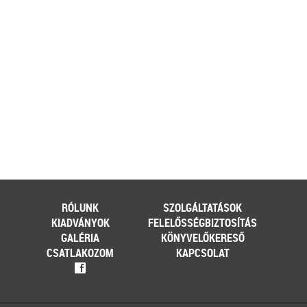
[…]
Továbbolvasom »
Még több szakmai cikk »
RÓLUNK
SZOLGÁLTATÁSOK
KIADVÁNYOK
FELELŐSSÉGBIZTOSÍTÁS
GALÉRIA
KÖNYVELŐKERESŐ
CSATLAKOZOM
KAPCSOLAT
f