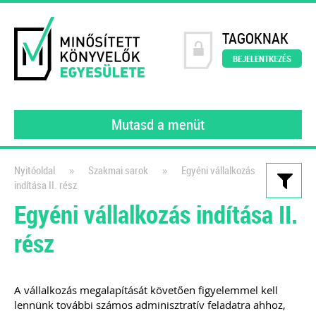
TAGOKNAK
BEJELENTKEZÉS
Mutasd a menüt
»
»
Nyitóoldal
Szakmai sarok
Egyéni vállalkozás
indítása II. rész
Kiadványaink
Egyéni vállalkozás indítása II.
200 könyvelői kérdés – 200
rész
szakértői válasz
2023
A vállalkozás megalapítását követően figyelemmel kell
A MINKE tagjai (gyakorló könyvelői)
lennünk további számos adminisztratív feladatra ahhoz,
által feltett kérdéseket gyűjtöttük