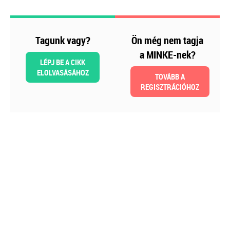
kötelezettségek
Kiadványunk kizárólag online
formában érhető el!
Tagunk vagy?
Ön még nem tagja
a MINKE-nek?
TAGJAINKNAK INGYENESEN
LÉPJ BE A CIKK
LETÖLTHETŐ A HONLAPON!
ELOLVASÁSÁHOZ
TOVÁBB A
Ár: 6900
REGISZTRÁCIÓHOZ
Tagoknak: Ingyenesen
letölthető
MEGRENDELEM
Még több szakmai kiadvány »
Szakmai sarok