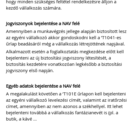
össze.
A könyvelők kérdéseire részletes
hogy minden szükséges feltétel rendelkezésre álljon a
gyakorlatias választ adunk.
kezdő vállalkozás számára.
A kiadvány sokszínűsége miatt
Jogviszonyok bejelentése a NAV felé
valamennyi olyan könyvelőirodának
ajánljuk e kiadványt, aki úgy gondolja,
Amennyiben a munkavégzés jellege alapján biztosított lesz
számos érdekes, egyedi eset során
az egyéni vállalkozó akkor gondoskodni kell a ’T1041-es
komoly kutakodás után lehet csak a
űrlap beadásáról még a vállalkozás létrejöttének napjával.
helyes számviteli/adózási elszámolást
Alkalmazott esetén a foglalkoztatás megkezdése előtt kell
megtalálni.
bejelenteni az új biztosítási jogviszony létesítését, a
biztosítás kezdetére vonatkozóan legkésőbb a biztosítási
jogviszony első napján.
Ízelítő a kiadvány tartalmából:
Külföldi előlegszámla árfolyama
Bérelt személygépkocsival kapcsolatos
Egyéb adatok bejelentése a NAV felé
áfa-levonási szabályok: bérleti díj,
üzemanyag, karbantartás, valamint a
A megalakulást követően a ’T101E űrlapon kell bejelenteni
bírság könyvelése
az egyéni vállalkozó levelezési címét, valamint az iratőrzési
Osztalék kifizetése ingatlan átadásával
címet, amennyiben az nem azonos a székhellyel. Itt lehet
Fuvarozó vállalkozás esetén
bejelenteni továbbá a vállalkozás fantázianevét is (pl. a
alkalmazandó munkaidőkeretre
butik, a kávé ...
vonatkozó szabályok
Végelszámolásból kényszertörlés –
bevallási és beszámolási