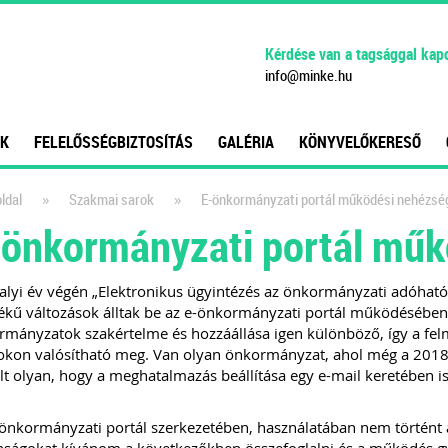
Kérdése van a tagsággal kap
info
@
minke
.
hu
K
FELELŐSSÉGBIZTOSÍTÁS
GALÉRIA
KÖNYVELŐKERESŐ
»
»
ldal
Szakmai sarok
E-önkormányzati portál működési nehézsé
-önkormányzati portál műk
alyi év végén „Elektronikus ügyintézés az önkormányzati adóható
kű változások álltak be az e-önkormányzati portál működésében.
rmányzatok szakértelme és hozzáállása igen különböző, így a fe
kon valósítható meg. Van olyan önkormányzat, ahol még a 2018-a
lt olyan, hogy a meghatalmazás beállítása egy e-mail keretében is
önkormányzati portál szerkezetében, használatában nem történt a