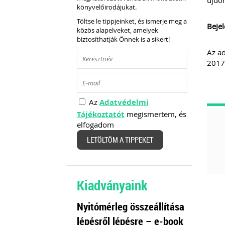
újdon
könyvelőirodájukat.
Töltse le tippjeinket, és ismerje meg a
Bejel
közös alapelveket, amelyek
biztosíthatják Önnek is a sikert!
Az ad
2017.
Az
Adatvédelmi
Tájékoztatót
megismertem, és
elfogadom
LETÖLTÖM A TIPPEKET
Kiadványaink
Nyitómérleg összeállítása
lépésről lépésre – e-book