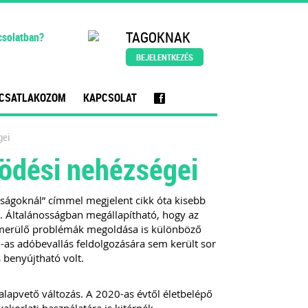
TAGOKNAK
csolatban?
BEJELENTKEZÉS
CSATLAKOZOM
KAPCSOLAT
f
gei
ödési nehézségei
ságoknál” címmel megjelent cikk óta kisebb
 Általánosságban megállapítható, hogy az
lmerülő problémák megoldása is különböző
s adóbevallás feldolgozására sem került sor
 benyújtható volt.
lapvető változás. A 2020-as évtől életbelépő