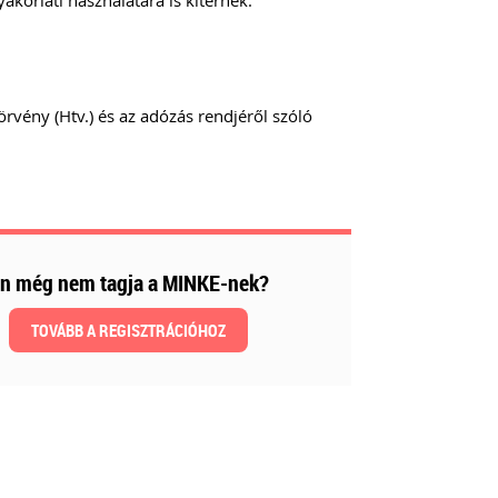
orlati használatára is kitérnék.
örvény (Htv.) és az adózás rendjéről szóló
n még nem tagja a MINKE-nek?
TOVÁBB A REGISZTRÁCIÓHOZ