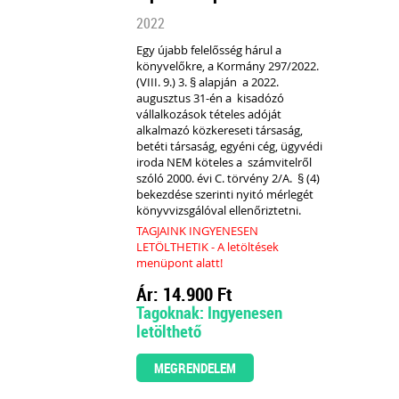
2022
Egy újabb felelősség hárul a
könyvelőkre, a Kormány 297/2022.
(VIII. 9.) 3. § alapján a 2022.
augusztus 31-én a kisadózó
vállalkozások tételes adóját
alkalmazó közkereseti társaság,
betéti társaság, egyéni cég, ügyvédi
iroda
NEM köteles
a számvitelről
szóló 2000. évi C. törvény 2/A. § (4)
bekezdése szerinti
nyitó mérlegét
könyvvizsgálóval ellenőriztetni.
TAGJAINK INGYENESEN
LETÖLTHETIK - A letöltések
menüpont alatt!
Ár: 14.900 Ft
Tagoknak: Ingyenesen
letölthető
MEGRENDELEM