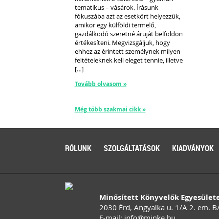
tematikus – vásárok. Írásunk
fókuszába azt az esetkört helyezzük,
amikor egy külföldi termelő,
gazdálkodó szeretné áruját belföldön
értékesíteni. Megvizsgáljuk, hogy
ehhez az érintett személynek milyen
feltételeknek kell eleget tennie, illetve
[…]
Tovább olvasom »
Még több szakmai cikk »
RÓLUNK
SZOLGÁLTATÁSOK
KIADVÁNYOK
Minősített Könyvelők Egyesület
2030 Érd, Angyalka u. 1/A 2. em. B
E-mail:
info
@
minke
.
hu