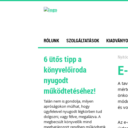
RÓLUNK
SZOLGÁLTATÁSOK
KIADVÁNYO
6 ütős tipp a
Nyitóo
E
könyvelőiroda
nyugodt
A tav
működtetéséhez!
mérté
önko
módo
Talán nem is gondolja, milyen
apróságokon múlhat, hogy
és vo
ügyfeleivel nyugodt légkörben tud
dolgozni, vagy félve, megalázva. A
megbecsült könyvelők mind
Az e-
meghatározott rendben működtetik