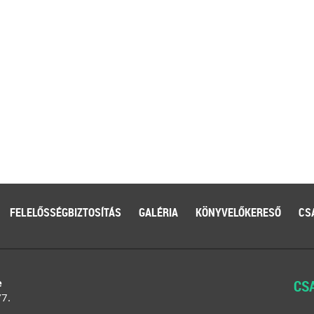
FELELŐSSÉGBIZTOSÍTÁS
GALÉRIA
KÖNYVELŐKERESŐ
CS
e
CS
/7.