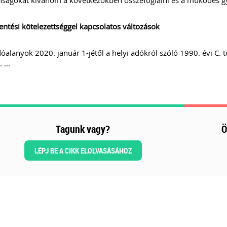
ságokat kívánom a következőkben összefoglalni és a működés gyak
entési kötelezettséggel kapcsolatos változások
óalanyok 2020. január 1-jétől a helyi adókról szóló 1990. évi C. t
 ...
Tagunk vagy?
Ö
LÉPJ BE A CIKK ELOLVASÁSÁHOZ