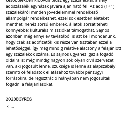
későbbiekben kibővült plusz egy százalékkal, amely
(VIII. 9.) 3. § alapján a 2022. augusztus
adószázalék egyházak javára ajánlható fel. Az adó (1+1)
31-én a kisadózó vállalkozások tételes
adóját alkalmazó közkereseti társaság,
százalékáról minden jövedelemmel rendelkező
betéti társaság, egyéni cég, ügyvédi
állampolgár rendelkezhet, ezzel sok esetben életeket
iroda
NEM köteles
a számvitelről szóló
menthet; nehéz sorsú emberek, állatok sorsát teheti
2000. évi C. törvény 2/A. § (4)
könnyebbé; kulturális missziókat támogathat. Sajnos
bekezdése szerinti
nyitó mérlegét
azonban még ennyi év távlatából is azt kell mondanunk,
könyvvizsgálóval ellenőriztetni.
hogy csak az adófizetők kis része van tisztában ezzel a
TAGJAINK INGYENESEN LETÖLTHETIK -
lehetőséggel, így még mindig relatíve alacsony a felajánlott
A letöltések menüpont alatt!
egy százalékok száma. És sajnos ugyanez igaz a fogadói
Ár: 14.900 Ft
oldalra is: még mindig nagyon sok olyan civil szervezet
Tagoknak: Ingyenesen
van, aki jogosult lenne, szüksége is lenne az alapszabály
letölthető
szerinti célfeladatok ellátásához további pénzügyi
forrásokra, de regisztráció hiányában nem jogosultak
MEGRENDELEM
fogadni a felajánlásokat.
2023EGYREG
Még több szakmai kiadvány »
< ...
Szakmai sarok