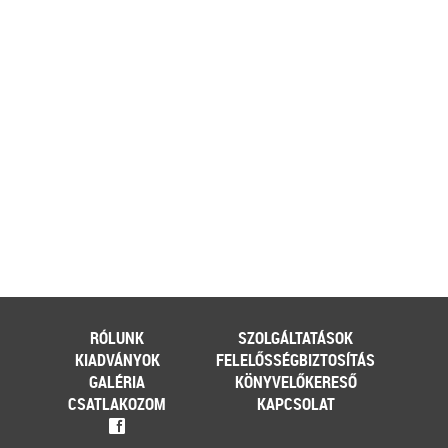
ehhez az érintett személynek milyen
feltételeknek kell eleget tennie, illetve
[…]
Továbbolvasom »
Még több szakmai cikk »
RÓLUNK
SZOLGÁLTATÁSOK
KIADVÁNYOK
FELELŐSSÉGBIZTOSÍTÁS
GALÉRIA
KÖNYVELŐKERESŐ
CSATLAKOZOM
KAPCSOLAT
f