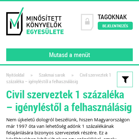
TAGOKNAK
BEJELENTKEZÉS
Mutasd a menüt
»
»
Nyitóoldal
Szakmai sarok
Civil szerveztek 1
százaléka – igényléstől a felhasználásig
Kiadványaink
Civil szerveztek 1 százaléka
Nyitómérleg összeállítása
– igényléstől a felhasználásig
lépésről lépésre – e-book
2022
Nem újkeletű dologról beszélünk, hiszen Magyarországon
már 1997 óta van lehetőség adónk 1 százalékának
Egy újabb felelősség hárul a
felajánlására bizonyos szervezetek részére. Ez a
könyvelőkre, a Kormány 297/2022.