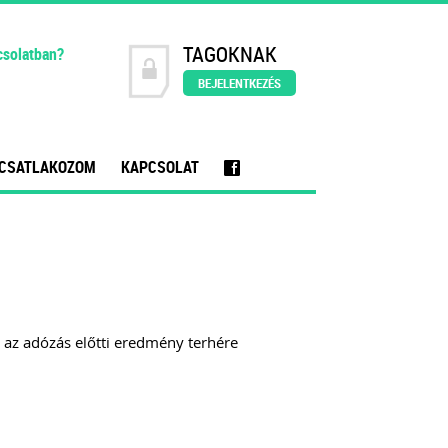
TAGOKNAK
csolatban?
BEJELENTKEZÉS
CSATLAKOZOM
KAPCSOLAT
f
ás az adózás előtti eredmény terhére