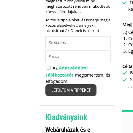
megbecsült könyvelők mind
f
meghatározott rendben működtetik
ke
könyvelőirodájukat.
Töltse le tippjeinket, és ismerje meg a
Megj
közös alapelveket, amelyek
biztosíthatják Önnek is a sikert!
E.) C
Cé
Cé
Eg
Célta
Az
Adatvédelmi
B
Tájékoztatót
megismertem, és
S
elfogadom
...
LETÖLTÖM A TIPPEKET
Kiadványaink
Webáruházak és e-