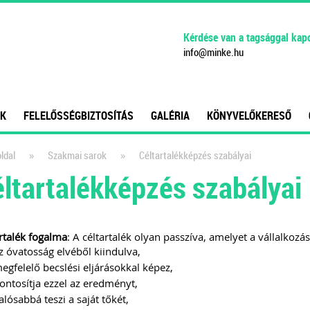
Kérdése van a tagsággal kap
info
@
minke
.
hu
K
FELELŐSSÉGBIZTOSÍTÁS
GALÉRIA
KÖNYVELŐKERESŐ
»
»
ldal
Szakmai sarok
Céltartalékképzés szabályai
ltartalékképzés szabályai
rtalék fogalma
: A céltartalék olyan passzíva, amelyet a vállalkoz
z óvatosság elvéből kiindulva,
egfelelő becslési eljárásokkal képez,
ontosítja ezzel az eredményt,
alósabbá teszi a saját tőkét,