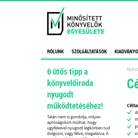
RÓLUNK
SZOLGÁLTATÁSOK
KIADVÁNYO
6 ütős tipp a
Nyitóo
Cé
könyvelőiroda
nyugodt
működtetéséhez!
Célta
a
Talán nem is gondolja, milyen
m
apróságokon múlhat, hogy
p
ügyfeleivel nyugodt légkörben tud
v
dolgozni, vagy félve, megalázva. A