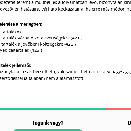
edezetet teremt a múltbeli és a folyamatban lévő, bizonytalan k
dvezőtlen hatásaira, várható kockázataira, ha erre más módon nem
elenése a mérlegben:
éltartalékok
ltartalék várható kötelezettségekre (421.)
ltartalék a jövőbeni költségekre (422.)
yéb céltartalék (423.)
rtalék jellemzői:
izonytalan, csak becsülhető, valószínűsíthető az összeg nagysága
zerződéssel (általában) nem alátámasztott,
Tagunk vagy?
Ö