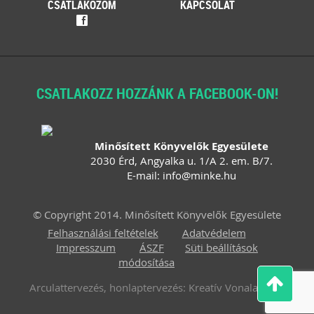
CSATLAKOZOM
KAPCSOLAT
időszaka a nyári szezon, amikor
f
szabadtéren is megrendezésre
kerülhetnek a különféle – gyakran
tematikus – vásárok. Írásunk
fókuszába azt az esetkört helyezzük,
amikor egy külföldi termelő,
gazdálkodó szeretné áruját belföldön
CSATLAKOZZ HOZZÁNK A FACEBOOK-ON!
értékesíteni. Megvizsgáljuk, hogy
ehhez az érintett személynek milyen
feltételeknek kell eleget tennie, illetve
[…]
Minősített Könyvelők Egyesülete
2030 Érd, Angyalka u. 1/A 2. em. B/7.
Továbbolvasom »
E-mail:
info
@
minke
.
hu
Még több szakmai cikk »
© Copyright 2014. Minősített Könyvelők Egyesülete
Felhasználási feltételek
Adatvédelem
Impresszum
ÁSZF
Süti beállítások
módosítása
Arculattervezés, honlaptervezés: Kreatív Vonalak