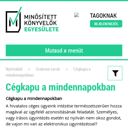
TAGOKNAK
BEJELENTKEZÉS
Mutasd a menüt
»
»
Nyitóoldal
Szakmai sarok
Cégkapu a
mindennapokban
Kiadványaink
Cégkapu a mindennapokban
Webáruházak és e-
Cégkapu a mindennapokban
kereskedelem működése a
A hivatalos céges ügyeink intézése természetszerűen hozza
gyakorlatban
magával az ügyfelél azonosításának feladatát. Személyes,
Webshop üzemeltetőknek és
vagy írásos ügyintézés esetén ez nyilván nem okoz gondot,
de vajon mi van az elektronikus ügyintézéssel?
könyvelőknek