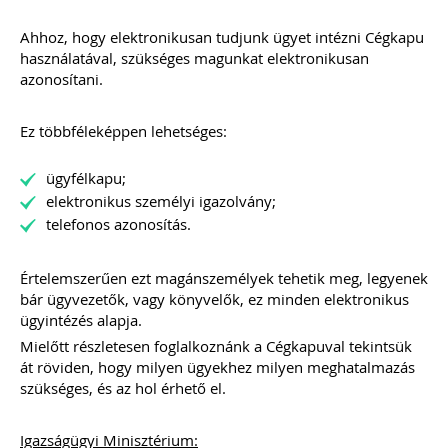
2021.
Ahhoz, hogy elektronikusan tudjunk ügyet intézni Cégkapu
ÁLTALÁNOS TUDNIVALÓK, HASZNOS
használatával, szükséges magunkat elektronikusan
TIPPEK, TANÁCSOK
azonosítani.
WEBÁRUHÁZAT INDÍTÓK ÉS
ÜZEMELTETŐK RÉSZÉRE
Webshop a könyvelésben -
Ez többféleképpen lehetséges:
specialitások
Webáruház indításának jogi és
ügyfélkapu;
technikai feltételei
Webáruházak sikerének a kulcsa
elektronikus személyi igazolvány;
E-kereskedelem szabályozása 2021.
telefonos azonosítás.
JÚLIUS 1-JÉTŐL
Import „Zöld Csatorna”
Import OSS (IOSS)
Értelemszerűen ezt magánszemélyek tehetik meg, legyenek
Online piacterek
bár ügyvezetők, vagy könyvelők, ez minden elektronikus
TAGJAINK INGYENESEN LETÖLTHETIK -
ügyintézés alapja.
A letöltések menüpont alatt!
Mielőtt részletesen foglalkoznánk a Cégkapuval tekintsük
Ár: 7900 Ft
át röviden, hogy milyen ügyekhez milyen meghatalmazás
Tagoknak: Ingyenesen
szükséges, és az hol érhető el.
letölthető
Igazságügyi Minisztérium: