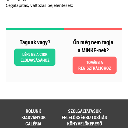
MEGRENDELEM
Cégalapítás, változás bejelentések:
Még több szakmai kiadvány »
Szakmai sarok
Tagunk vagy?
Ön még nem tagja
a MINKE-nek?
LÉPJ BE A CIKK
2026-08-04
ELOLVASÁSÁHOZ
TOVÁBB A
Külföldi gazdálkodó
REGISZTRÁCIÓHOZ
magyarországi
vásárokon történő
részvételének
adózási kérdései
RÓLUNK
SZOLGÁLTATÁSOK
KIADVÁNYOK
FELELŐSSÉGBIZTOSÍTÁS
A vásárokon és a piacokon
folytatott kereskedelmi
GALÉRIA
KÖNYVELŐKERESŐ
tevékenységek egyik kiemelt